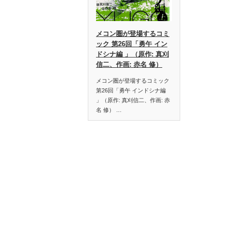
メコン圏が登場するコミ
ック 第26回「勇午 イン
ドシナ編 」（原作: 真刈
信二、作画: 赤名 修）
メコン圏が登場するコミック
第26回「勇午 インドシナ編
」（原作: 真刈信二、作画: 赤
名 修） …