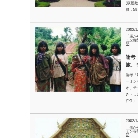
(蔵屋
員，5
2002/1
「遥か
ミン寺
記
論考
旅、
論考「
ーミン
オ、チ
き・し
在住）
2002/1
「遥か
ミン寺
記