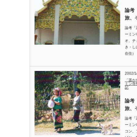
論考
旅、
論考「
ーミン
オ、チ
き・し
在住）
2002/1
「遥か
ミン寺
記
論考
旅、
論考「
ーミン
コン、