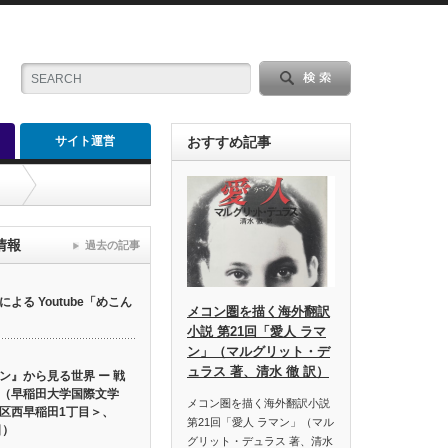
サイト運営
おすすめ記事
）
情報
過去の記事
る Youtube「めこん
メコン圏を描く海外翻訳
小説 第21回「愛人 ラマ
ン」（マルグリット・デ
ュラス 著、清水 徹 訳）
ン』から見る世界 ー 戦
（早稲田大学国際文学
メコン圏を描く海外翻訳小説
区西早稲田1丁目＞、
第21回「愛人 ラマン」（マル
日）
グリット・デュラス 著、清水