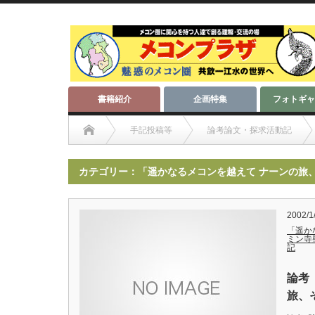
書籍紹介
企画特集
フォトギャ
手記投稿等
論考論文・探求活動記
カテゴリー：「遥かなるメコンを越えて ナーンの旅
2002/1
「遥か
ミン寺
記
論考
旅、