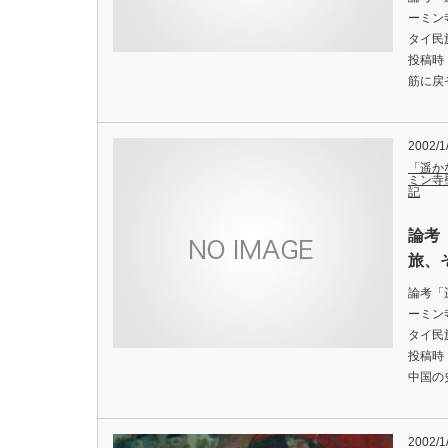
ーミン
タイ民
投稿時
筋に戻
2002/1
「遥か
ミン寺
記
論考
旅、
論考「
ーミン
タイ民
投稿時
中国の
2002/1