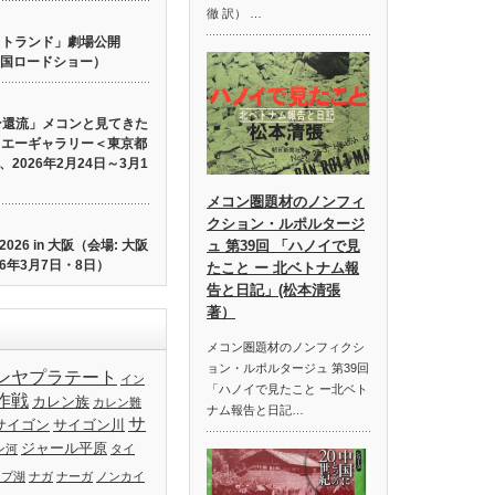
徹 訳） …
 ロストランド」劇場公開
り全国ロードショー）
ン還流」メコンと見てきた
イエーギャラリー＜東京都
2026年2月24日～3月1
メコン圏題材のノンフィ
クション・ルポルタージ
26 in 大阪（会場: 大阪
ュ 第39回 「ハノイで見
6年3月7日・8日）
たこと ー 北ベトナム報
告と日記」(松本清張
著）
メコン圏題材のノンフィクシ
ョン・ルポルタージュ 第39回
ンヤプラテート
イン
「ハノイで見たこと ー北ベト
作戦
カレン族
カレン難
ナム報告と日記…
サ
サイゴン
サイゴン川
ジャール平原
ン河
タイ
ップ湖
ナガ
ナーガ
ノンカイ