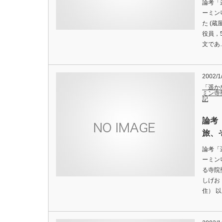
論考「
ーミン
た (
役員，
文であ
2002/1
「遥か
ミン寺
記
論考
旅、
論考「
ーミン
る寺院
しげお
住） 