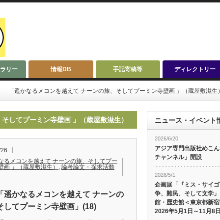
ラリー
情報DB
手記寄稿等
ディレクトリー
「遥かなるメコンを越えて ナーンの旅、そしてプーミン寺壁画 」（蔵屋敷滋生
、そしてプーミン寺壁画 」（蔵屋敷滋生）
ニュース・イベント
2026/6/20
アジア専門出版社めこんによ
/26
チャンネル」開設
なるメコンを越えて ナーンの旅、そしてプー
壁画 」（蔵屋敷滋生）
,
論考論文・探求活動
2026/5/1
企画展「『ミス・サイゴ
「遥かなるメコンを越えて ナーンの
争、難民、そして文学」
館・歴史館＜東京都新宿
そしてプーミン寺壁画」(18)
2026年5月1日～11月8