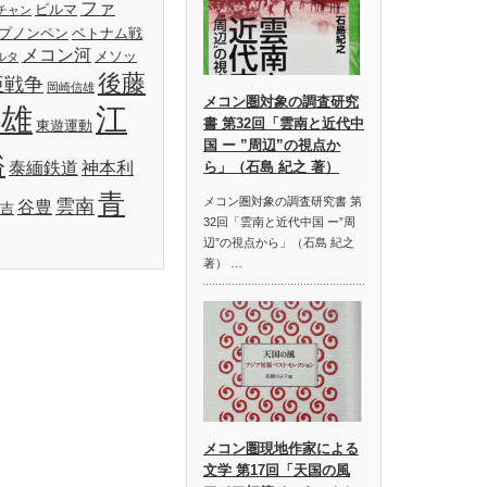
ファ
ビルマ
チャン
プノンペン
ベトナム戦
メコン河
メソッ
ルタ
後藤
亜戦争
岡崎信雄
メコン圏対象の調査研究
明雄
江
書 第32回「雲南と近代中
東遊運動
国 ー ”周辺”の視点か
裕
泰緬鉄道
神本利
ら」（石島 紀之 著）
青
メコン圏対象の調査研究書 第
雲南
谷豊
吉
32回「雲南と近代中国 ー”周
辺”の視点から」（石島 紀之
著） …
メコン圏現地作家による
文学 第17回「天国の風