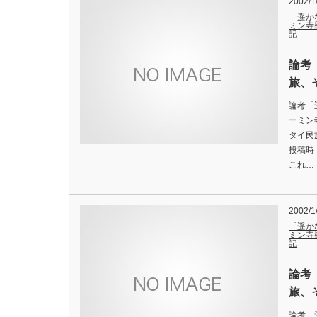
2002/1
「遥か
ミン寺
記
論考
旅、
論考「
ーミン
タイ民
投稿時
これ…
2002/1
「遥か
ミン寺
記
論考
旅、
論考「