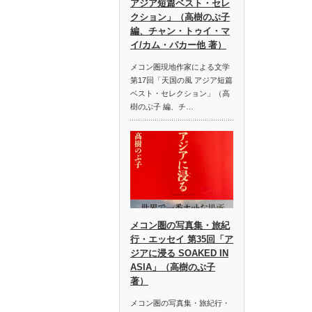
アジア短篇ベスト・セレ
クション」（高樹のぶ子
編、チャン・トゥイ・マ
イ/カム・パカー他 著）
メコン圏現地作家による文学
第17回「天国の風 アジア短篇
ベスト・セレクション」（高
樹のぶ子 編、チ…
メコン圏の写真集・旅紀
行・エッセイ 第35回「ア
ジアに浸る SOAKED IN
ASIA」（高樹のぶ子
著）
メコン圏の写真集・旅紀行・