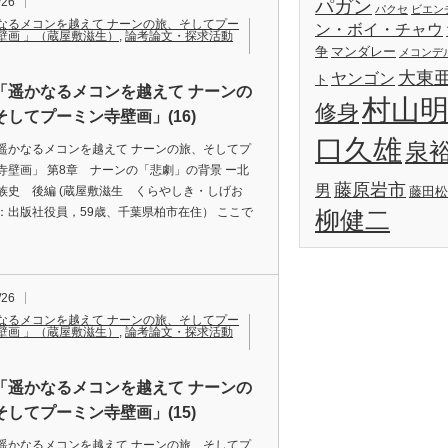
/26
パガン
パクセ
ビエン
なるメコンを越えて ナーンの旅、そしてプー
ン・ボイ・チャウ
壁画 」（蔵屋敷滋生）
,
論考論文・探求活動
争
マンダレー
メコンデ
大東
ヤンゴン
ト
「遥かなるメコンを越えて ナーンの
村山
修身
そしてプーミン寺壁画」(16)
口久雄
泉
遥かなるメコンを越えて ナーンの旅、そしてプ
寺壁画」 第8章 ナーンの「悲劇」の背景 ー北
藤原岩市
男
族史 後編 (蔵屋敷滋生 くらやしき・しげお
藤田松
：出版社役員，59歳、千葉県柏市在住） ここで
柳健二
/26
なるメコンを越えて ナーンの旅、そしてプー
壁画 」（蔵屋敷滋生）
,
論考論文・探求活動
「遥かなるメコンを越えて ナーンの
そしてプーミン寺壁画」(15)
遥かなるメコンを越えて ナーンの旅、そしてプ