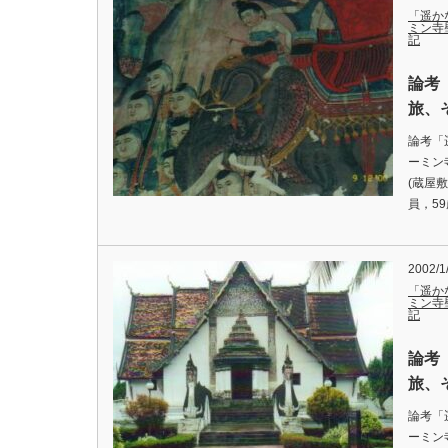
「遥か
ミン寺
記
論考
旅、
論考「
ーミン
(蔵屋
員，5
2002/1
「遥か
ミン寺
記
論考
旅、
論考「
ーミン