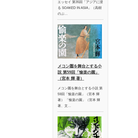
エッセイ 第35回「アジアに浸
る SOAKED IN ASIA」（高樹
のぶ…
メコン圏を舞台とする小
説 第59回「愉楽の園」
（宮本 輝 著）
メコン圏を舞台とする小説 第
59回「愉楽の園」（宮本 輝
著） 「愉楽の園」（宮本 輝
著、文…