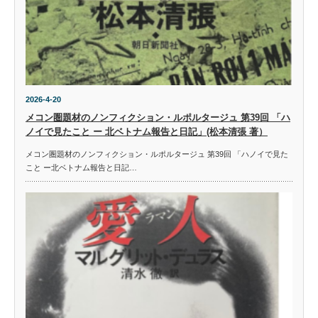
2026-4-20
メコン圏題材のノンフィクション・ルポルタージュ 第39回 「ハ
ノイで見たこと ー 北ベトナム報告と日記」(松本清張 著）
メコン圏題材のノンフィクション・ルポルタージュ 第39回 「ハノイで見た
こと ー北ベトナム報告と日記…