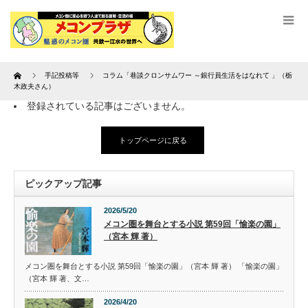
Home
手記投稿等
コラム「巷談クロンサムワー ～銀行員生活をはなれて 」（栃
木政夫さん）
登録されている記事はございません。
トップページに戻る
ピックアップ記事
2026/5/20
メコン圏を舞台とする小説 第59回「愉楽の園」
（宮本 輝 著）
メコン圏を舞台とする小説 第59回「愉楽の園」（宮本 輝 著） 「愉楽の園」
（宮本 輝 著、文…
2026/4/20