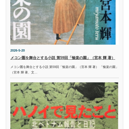
2026-5-20
メコン圏を舞台とする小説 第59回「愉楽の園」（宮本 輝 著）
メコン圏を舞台とする小説 第59回「愉楽の園」（宮本 輝 著） 「愉楽の園」
（宮本 輝 著、文…