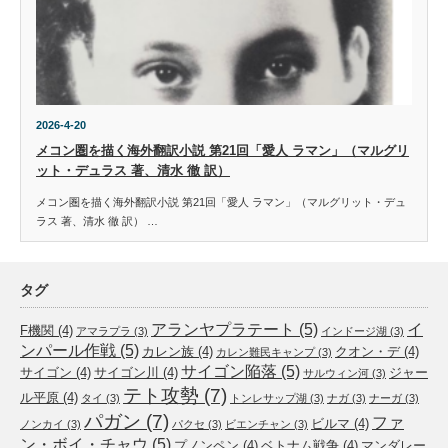
2026-4-20
メコン圏を描く海外翻訳小説 第21回「愛人 ラマン」（マルグリ
ット・デュラス 著、清水 徹 訳）
メコン圏を描く海外翻訳小説 第21回「愛人 ラマン」（マルグリット・デュ
ラス 著、清水 徹 訳） …
タグ
アランヤプラテート
(5)
イ
F機関
(4)
アマラプラ
(3)
インドージ湖
(3)
ンパール作戦
(5)
カレン族
(4)
クオン・デ
(4)
カレン難民キャンプ
(3)
サイゴン陥落
(5)
サイゴン
(4)
サイゴン川
(4)
ジャー
サルウィン河
(3)
テト攻勢
(7)
ル平原
(4)
タイ
(3)
トンレサップ湖
(3)
ナガ
(3)
ナーガ
(3)
パガン
(7)
ファ
ビルマ
(4)
ノンカイ
(3)
パクセ
(3)
ビエンチャン
(3)
ン・ボイ・チャウ
(5)
プノンペン
(4)
ベトナム戦争
(4)
マンダレー