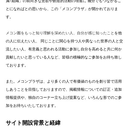
属｢組織」の前向きな意欲や創造的活動
の増進に 幾分でもつながるこ
とになればとの思いから、この「メコンプラザ」が開かれておりま
す。
メコン圏をもっと知り理解を深めたい人、自分が感じ知ったこと
を他
の人に伝えたい人、 同じことに関心を持つ人や異なった世界の人と交
流したい人、有意義と思われる活動に参加し自分を高めると共に何か
貢献したいと思
っている人など、皆様の積極的なご参加をお待ち致し
ております。
また。メコンプラザは、より多くの人で有価値のものを創り皆で活用
しあうことを目指しておりますの
で、掲載情報についての訂正・追加
情報提供や、独自のコーナー立ち上げ提案など、いろんな形でのご参
加をお待ちいたしております。
サイト開設背景と経緯