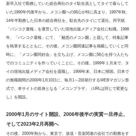
新卒入社で勤務していた総合商社のタイ駐在員としてタイで暮らして
いた1990年代後半から、メコン圏への関心が特に高まり、1997年秋、
14年半勤務した日本の総合商社を、駐在先のタイにて退社。邦字紙
「バンコク週報」を運営していた現地出版メディア会社に転職。1998
年、「バンコク週報」にて、「魅惑のメコン圏」と題して、特集記事
を執筆するとともに、その後、メコン圏関連記事を掲載していくと同
時に、「メコン圏同好会」を立ち上げ、メコン圏に関心を持つ人たち
でのコミュニティを作っていくことに。その後、1999年１月末で、タ
イの現地出版メディア会社を退職し、1999年末、日本に帰国。日本で
の無職期間の2000年1月10日に、毎月1～2回発行するWEBマガジン形
式で、本サイトの前身となる「メコンプラザ」（URLは同じで変更な
し）を開設。
2000年1月のサイト開設、2006年後半の実質一旦停止、
そして2023年2月再開へ
その後、2000年秋から、東京で、放送・音楽関連の会社での勤務をす