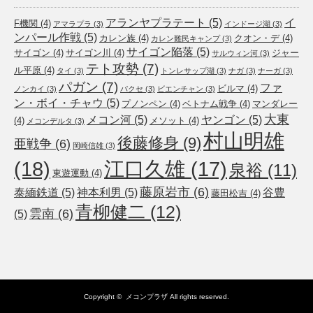
アランヤプラテート
(5)
イ
F機関
(4)
アマラプラ
(3)
インドージ湖
(3)
ンパール作戦
(5)
カレン族
(4)
クオン・デ
(4)
カレン難民キャンプ
(3)
サイゴン陥落
(5)
サイゴン
(4)
サイゴン川
(4)
ジャー
サルウィン河
(3)
テト攻勢
(7)
ル平原
(4)
タイ
(3)
トンレサップ湖
(3)
ナガ
(3)
ナーガ
(3)
パガン
(7)
ファ
ビルマ
(4)
ノンカイ
(3)
パクセ
(3)
ビエンチャン
(3)
ン・ボイ・チャウ
(5)
プノンペン
(4)
ベトナム戦争
(4)
マンダレー
大東
メコン河
(5)
ヤンゴン
(5)
(4)
メソット
(4)
メコンデルタ
(3)
村山明雄
後藤修身
(9)
亜戦争
(6)
岡崎信雄
(3)
(18)
江口久雄
(17)
泉裕
(11)
東遊運動
(4)
藤原岩市
(6)
泰緬鉄道
(5)
神本利男
(5)
谷豊
藤田松吉
(4)
青柳健二
(12)
雲南
(6)
(5)
Copyright ©
メコンプラザ
All rights reserved.