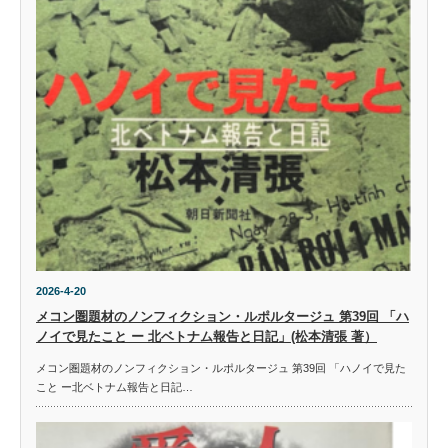
2026-4-20
メコン圏題材のノンフィクション・ルポルタージュ 第39回 「ハ
ノイで見たこと ー 北ベトナム報告と日記」(松本清張 著）
メコン圏題材のノンフィクション・ルポルタージュ 第39回 「ハノイで見た
こと ー北ベトナム報告と日記…