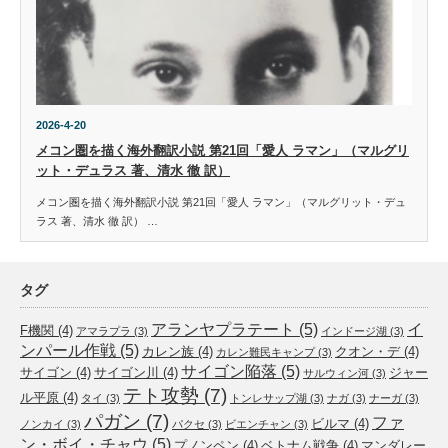
2026-4-20
メコン圏を描く海外翻訳小説 第21回「愛人 ラマン」（マルグリ
ット・デュラス 著、清水 徹 訳）
メコン圏を描く海外翻訳小説 第21回「愛人 ラマン」（マルグリット・デュ
ラス 著、清水 徹 訳） …
タグ
アランヤプラテート
(5)
イ
F機関
(4)
アマラプラ
(3)
インドージ湖
(3)
ンパール作戦
(5)
カレン族
(4)
クオン・デ
(4)
カレン難民キャンプ
(3)
サイゴン陥落
(5)
サイゴン
(4)
サイゴン川
(4)
ジャー
サルウィン河
(3)
テト攻勢
(7)
ル平原
(4)
タイ
(3)
トンレサップ湖
(3)
ナガ
(3)
ナーガ
(3)
パガン
(7)
ファ
ビルマ
(4)
ノンカイ
(3)
パクセ
(3)
ビエンチャン
(3)
ン・ボイ・チャウ
(5)
プノンペン
(4)
ベトナム戦争
(4)
マンダレー