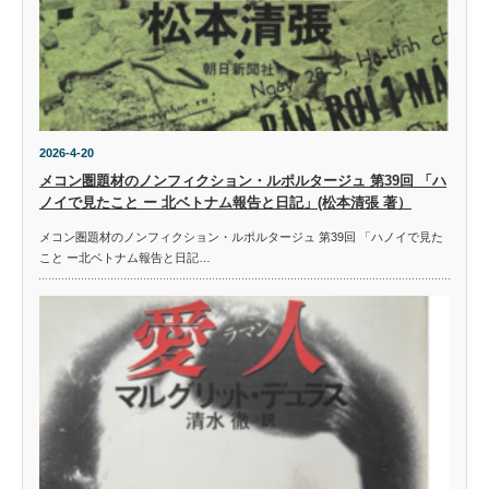
2026-4-20
メコン圏題材のノンフィクション・ルポルタージュ 第39回 「ハ
ノイで見たこと ー 北ベトナム報告と日記」(松本清張 著）
メコン圏題材のノンフィクション・ルポルタージュ 第39回 「ハノイで見た
こと ー北ベトナム報告と日記…