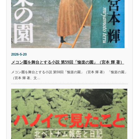
2026-5-20
メコン圏を舞台とする小説 第59回「愉楽の園」（宮本 輝 著）
メコン圏を舞台とする小説 第59回「愉楽の園」（宮本 輝 著） 「愉楽の園」
（宮本 輝 著、文…