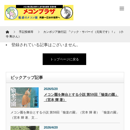
Home
手記投稿等
カンボジア旅行記 『ソック・サバーイ（元気です）！』 （小
寺 剛さん）
登録されている記事はございません。
トップページに戻る
ピックアップ記事
2026/5/20
メコン圏を舞台とする小説 第59回「愉楽の園」
（宮本 輝 著）
メコン圏を舞台とする小説 第59回「愉楽の園」（宮本 輝 著） 「愉楽の園」
（宮本 輝 著、文…
2026/4/20