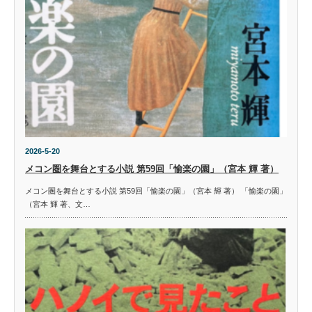
2026-5-20
メコン圏を舞台とする小説 第59回「愉楽の園」（宮本 輝 著）
メコン圏を舞台とする小説 第59回「愉楽の園」（宮本 輝 著） 「愉楽の園」
（宮本 輝 著、文…