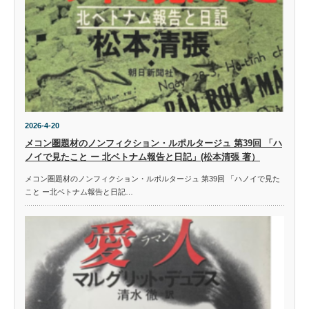
2026-4-20
メコン圏題材のノンフィクション・ルポルタージュ 第39回 「ハ
ノイで見たこと ー 北ベトナム報告と日記」(松本清張 著）
メコン圏題材のノンフィクション・ルポルタージュ 第39回 「ハノイで見た
こと ー北ベトナム報告と日記…