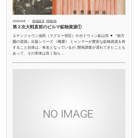
2000/6/8
地域経済
,
情報DB
第２次大戦直前のビルマ鉱物資源①
エナンジャウン油田（マグエー管区）やボドウィン鉱山等 ▼『南方
圏の資源』出版シリーズ 《概要》 ミャンマーが豊富な鉱物資源を有
すること自体は、有名となっているが､開発調査が遅れてきたことも
あって、その実体は良く知ら…