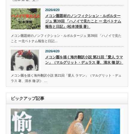
2026/4/20
メコン圏題材のノンフィクション・ルポルター
ジュ 第39回 「ハノイで見たこと ー 北ベトナム
報告と日記」(松本清張 著）
メコン圏題材のノンフィクション・ルポルタージュ 第39回 「ハノイで見た
こと ー北ベトナム報告と日記…
2026/4/20
メコン圏を描く海外翻訳小説 第21回「愛人 ラマ
ン」（マルグリット・デュラス 著、清水 徹 訳）
メコン圏を描く海外翻訳小説 第21回「愛人 ラマン」（マルグリット・デュ
ラス 著、清水 徹 訳） …
ピックアップ記事