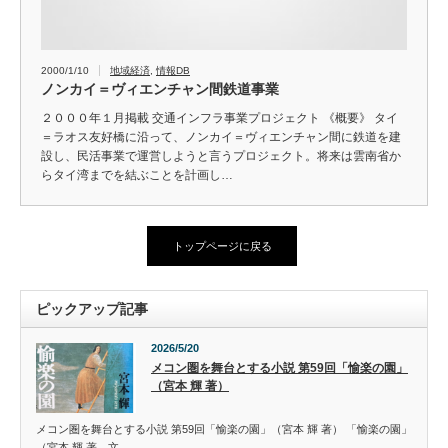
2000/1/10
地域経済
,
情報DB
ノンカイ＝ヴィエンチャン間鉄道事業
２０００年１月掲載 交通インフラ事業プロジェクト 《概要》 タイ
＝ラオス友好橋に沿って、ノンカイ＝ヴィエンチャン間に鉄道を建
設し、民活事業で運営しようと言うプロジェクト。将来は雲南省か
らタイ湾までを結ぶことを計画し…
トップページに戻る
ピックアップ記事
2026/5/20
メコン圏を舞台とする小説 第59回「愉楽の園」
（宮本 輝 著）
メコン圏を舞台とする小説 第59回「愉楽の園」（宮本 輝 著） 「愉楽の園」
（宮本 輝 著、文…