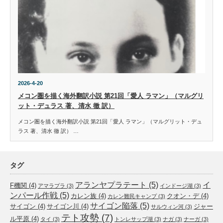
2026-4-20
メコン圏を描く海外翻訳小説 第21回「愛人 ラマン」（マルグリ
ット・デュラス 著、清水 徹 訳）
メコン圏を描く海外翻訳小説 第21回「愛人 ラマン」（マルグリット・デュ
ラス 著、清水 徹 訳） …
タグ
アランヤプラテート
(5)
イ
F機関
(4)
アマラプラ
(3)
インドージ湖
(3)
ンパール作戦
(5)
カレン族
(4)
クオン・デ
(4)
カレン難民キャンプ
(3)
サイゴン陥落
(5)
サイゴン
(4)
サイゴン川
(4)
ジャー
サルウィン河
(3)
テト攻勢
(7)
ル平原
(4)
タイ
(3)
トンレサップ湖
(3)
ナガ
(3)
ナーガ
(3)