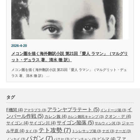
2026-4-20
メコン圏を描く海外翻訳小説 第21回「愛人 ラマン」（マルグリ
ット・デュラス 著、清水 徹 訳）
メコン圏を描く海外翻訳小説 第21回「愛人 ラマン」（マルグリット・デュ
ラス 著、清水 徹 訳） …
タグ
アランヤプラテート
(5)
イ
F機関
(4)
アマラプラ
(3)
インドージ湖
(3)
ンパール作戦
(5)
カレン族
(4)
クオン・デ
(4)
カレン難民キャンプ
(3)
サイゴン陥落
(5)
サイゴン
(4)
サイゴン川
(4)
ジャー
サルウィン河
(3)
テト攻勢
(7)
ル平原
(4)
タイ
(3)
トンレサップ湖
(3)
ナガ
(3)
ナーガ
(3)
パガン
(7)
ファ
ビルマ
(4)
ノンカイ
(3)
パクセ
(3)
ビエンチャン
(3)