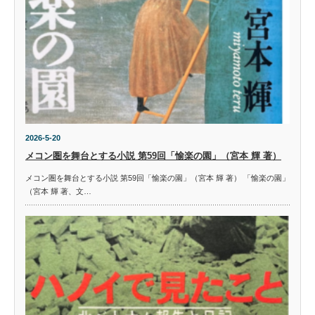
2026-5-20
メコン圏を舞台とする小説 第59回「愉楽の園」（宮本 輝 著）
メコン圏を舞台とする小説 第59回「愉楽の園」（宮本 輝 著） 「愉楽の園」
（宮本 輝 著、文…