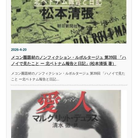
2026-4-20
メコン圏題材のノンフィクション・ルポルタージュ 第39回 「ハ
ノイで見たこと ー 北ベトナム報告と日記」(松本清張 著）
メコン圏題材のノンフィクション・ルポルタージュ 第39回 「ハノイで見た
こと ー北ベトナム報告と日記…