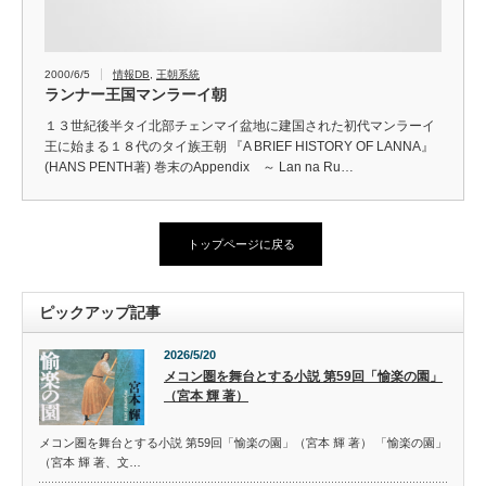
2000/6/5
情報DB
,
王朝系統
ランナー王国マンラーイ朝
１３世紀後半タイ北部チェンマイ盆地に建国された初代マンラーイ
王に始まる１８代のタイ族王朝 『A BRIEF HISTORY OF LANNA』
(HANS PENTH著) 巻末のAppendix ～ Lan na Ru…
トップページに戻る
ピックアップ記事
2026/5/20
メコン圏を舞台とする小説 第59回「愉楽の園」
（宮本 輝 著）
メコン圏を舞台とする小説 第59回「愉楽の園」（宮本 輝 著） 「愉楽の園」
（宮本 輝 著、文…