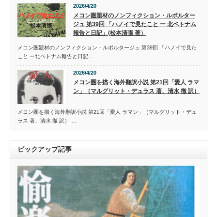
2026/4/20
メコン圏題材のノンフィクション・ルポルター
ジュ 第39回 「ハノイで見たこと ー 北ベトナム
報告と日記」(松本清張 著）
メコン圏題材のノンフィクション・ルポルタージュ 第39回 「ハノイで見た
こと ー北ベトナム報告と日記…
2026/4/20
メコン圏を描く海外翻訳小説 第21回「愛人 ラマ
ン」（マルグリット・デュラス 著、清水 徹 訳）
メコン圏を描く海外翻訳小説 第21回「愛人 ラマン」（マルグリット・デュ
ラス 著、清水 徹 訳） …
ピックアップ記事