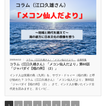
2005/4/10
コラム（江口久雄さん）「メコン仙人だより」
,
企画特集
コラム（江口久雄さん）「メコン仙人だより」第60話
「ジャバダイ【稲の州】（2）」
インド人は筑紫の島（九州）を、サヴァ・ドゥィー（稲の洲）と呼
び始めた？ コラム（江口久雄さん）「メコン仙人だより」 第60話
「ジャバダイ【稲の州】（2）」 さて、インド人が書いたインド古
代史を読みますと、古くバビ…
1
2
3
4
5
6
7
»