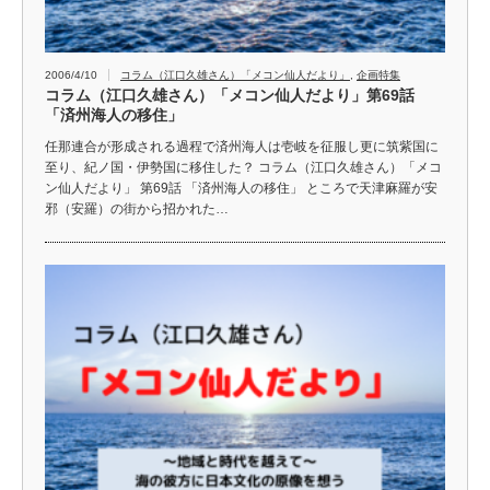
2006/4/10
コラム（江口久雄さん）「メコン仙人だより」
,
企画特集
コラム（江口久雄さん）「メコン仙人だより」第69話
「済州海人の移住」
任那連合が形成される過程で済州海人は壱岐を征服し更に筑紫国に
至り、紀ノ国・伊勢国に移住した？ コラム（江口久雄さん）「メコ
ン仙人だより」 第69話 「済州海人の移住」 ところで天津麻羅が安
邪（安羅）の街から招かれた…