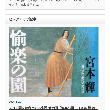
メコン圏を描く海外翻訳小説 第21回「愛人 ラマン」（マルグリット・デュ
ラス 著、清水 徹 訳） …
ピックアップ記事
2026-5-20
メコン圏を舞台とする小説 第59回「愉楽の園」（宮本 輝 著）