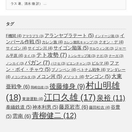
ラス 著、清水 徹 訳） …
タグ
アランヤプラテート
(5)
イ
F機関
(4)
アマラプラ
(3)
インドージ湖
(3)
ンパール作戦
(5)
カレン族
(4)
クオン・デ
(4)
カレン難民キャンプ
(3)
サイゴン陥落
(5)
サイゴン
(4)
サイゴン川
(4)
ジャー
サルウィン河
(3)
テト攻勢
(7)
ル平原
(4)
タイ
(3)
トンレサップ湖
(3)
ナガ
(3)
ナーガ
(3)
パガン
(7)
ファ
ビルマ
(4)
ノンカイ
(3)
パクセ
(3)
ビエンチャン
(3)
ン・ボイ・チャウ
(5)
プノンペン
(4)
ベトナム戦争
(4)
マンダレー
大東
メコン河
(5)
ヤンゴン
(5)
(4)
メソット
(4)
メコンデルタ
(3)
村山明雄
後藤修身
(9)
亜戦争
(6)
岡崎信雄
(3)
(18)
江口久雄
(17)
泉裕
(11)
東遊運動
(4)
藤原岩市
(6)
泰緬鉄道
(5)
神本利男
(5)
谷豊
藤田松吉
(4)
青柳健二
(12)
雲南
(6)
(5)