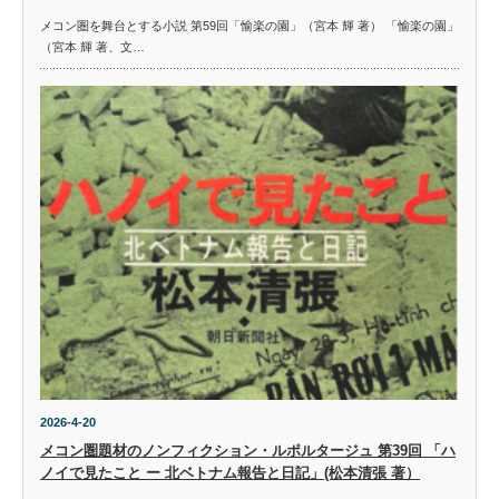
メコン圏を舞台とする小説 第59回「愉楽の園」（宮本 輝 著） 「愉楽の園」
（宮本 輝 著、文…
2026-4-20
メコン圏題材のノンフィクション・ルポルタージュ 第39回 「ハ
ノイで見たこと ー 北ベトナム報告と日記」(松本清張 著）