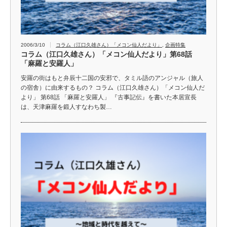
2006/3/10
コラム（江口久雄さん）「メコン仙人だより」
,
企画特集
コラム（江口久雄さん）「メコン仙人だより」第68話
「麻羅と安羅人」
安羅の街はもと弁辰十二国の安邪で、タミル語のアンジャル（旅人
の宿舎）に由来するもの？ コラム（江口久雄さん）「メコン仙人だ
より」 第68話 「麻羅と安羅人」 『古事記伝』を書いた本居宣長
は、天津麻羅を鍛人すなわち製…