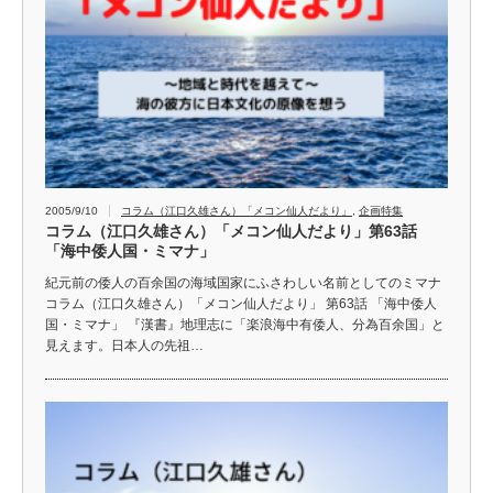
2005/9/10
コラム（江口久雄さん）「メコン仙人だより」
,
企画特集
コラム（江口久雄さん）「メコン仙人だより」第63話
「海中倭人国・ミマナ」
紀元前の倭人の百余国の海域国家にふさわしい名前としてのミマナ
コラム（江口久雄さん）「メコン仙人だより」 第63話 「海中倭人
国・ミマナ」 『漢書』地理志に「楽浪海中有倭人、分為百余国」と
見えます。日本人の先祖…