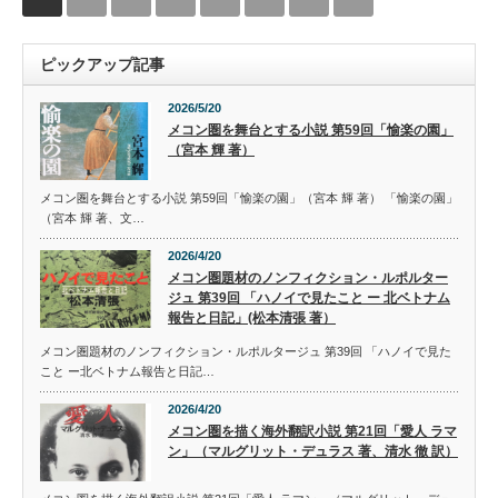
ピックアップ記事
2026/5/20
メコン圏を舞台とする小説 第59回「愉楽の園」
（宮本 輝 著）
メコン圏を舞台とする小説 第59回「愉楽の園」（宮本 輝 著） 「愉楽の園」
（宮本 輝 著、文…
2026/4/20
メコン圏題材のノンフィクション・ルポルター
ジュ 第39回 「ハノイで見たこと ー 北ベトナム
報告と日記」(松本清張 著）
メコン圏題材のノンフィクション・ルポルタージュ 第39回 「ハノイで見た
こと ー北ベトナム報告と日記…
2026/4/20
メコン圏を描く海外翻訳小説 第21回「愛人 ラマ
ン」（マルグリット・デュラス 著、清水 徹 訳）