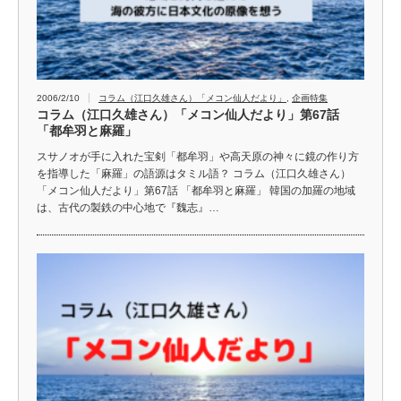
2006/2/10
コラム（江口久雄さん）「メコン仙人だより」
,
企画特集
コラム（江口久雄さん）「メコン仙人だより」第67話
「都牟羽と麻羅」
スサノオが手に入れた宝剣「都牟羽」や高天原の神々に鏡の作り方
を指導した「麻羅」の語源はタミル語？ コラム（江口久雄さん）
「メコン仙人だより」第67話 「都牟羽と麻羅」 韓国の加羅の地域
は、古代の製鉄の中心地で『魏志』…