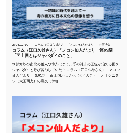
2005/12/10
コラム（江口久雄さん）「メコン仙人だより」
,
企画特集
コラム（江口久雄さん）「メコン仙人だより」第65話
「面土国とはジャバダイのこと」
朝鮮海峡の南北の倭人や韓人はタミル系の帥升の王統が治める国を
ジャバダイと呼び習わしていた？ コラム（江口久雄さん）「メコン
仙人だより」 第65話 「面土国とはジャバダイのこと」 オオクニヌ
シ（大国爾支）の委奴（伊都…