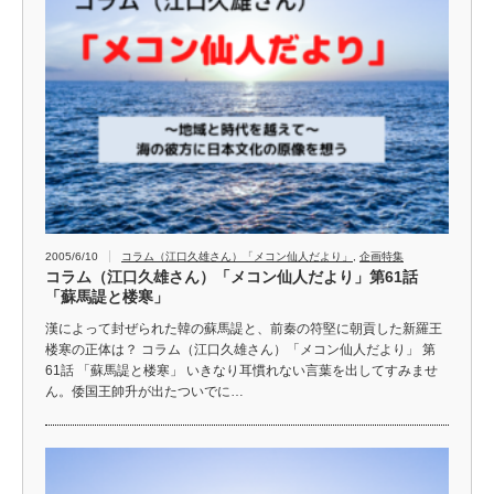
2005/6/10
コラム（江口久雄さん）「メコン仙人だより」
,
企画特集
コラム（江口久雄さん）「メコン仙人だより」第61話
「蘇馬諟と楼寒」
漢によって封ぜられた韓の蘇馬諟と、前秦の符堅に朝貢した新羅王
楼寒の正体は？ コラム（江口久雄さん）「メコン仙人だより」 第
61話 「蘇馬諟と楼寒」 いきなり耳慣れない言葉を出してすみませ
ん。倭国王帥升が出たついでに…