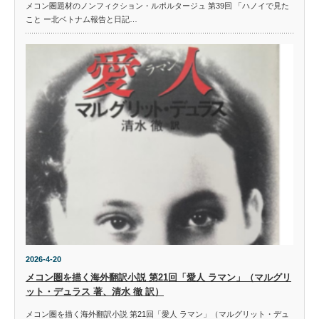
メコン圏題材のノンフィクション・ルポルタージュ 第39回 「ハノイで見た
こと ー北ベトナム報告と日記…
2026-4-20
メコン圏を描く海外翻訳小説 第21回「愛人 ラマン」（マルグリ
ット・デュラス 著、清水 徹 訳）
メコン圏を描く海外翻訳小説 第21回「愛人 ラマン」（マルグリット・デュ