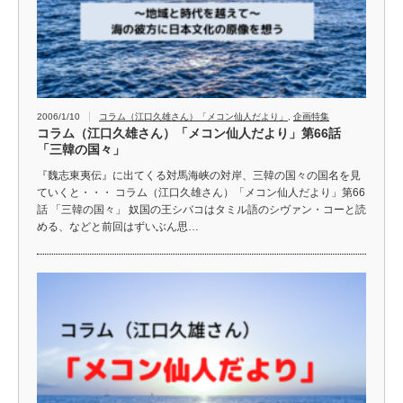
2006/1/10
コラム（江口久雄さん）「メコン仙人だより」
,
企画特集
コラム（江口久雄さん）「メコン仙人だより」第66話
「三韓の国々」
『魏志東夷伝』に出てくる対馬海峡の対岸、三韓の国々の国名を見
ていくと・・・ コラム（江口久雄さん）「メコン仙人だより」第66
話 「三韓の国々」 奴国の王シバコはタミル語のシヴァン・コーと読
める、などと前回はずいぶん思…