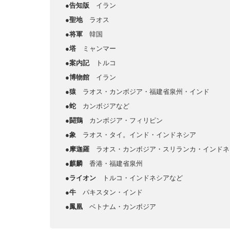
●告知版
イラン
●聖地
ラオス
●将軍
韓国
●塔
ミャンマー
●案内記
トルコ
●博物館
イラン
●猿
ラオス・カンボジア・福建省泉州・インド
●蛇
カンボジアなど
●闘鶏
カンボジア・フィリピン
●象
ラオス・タイ。インド・インドネシア
●摩迦羅
ラオス・カンボジア・スリランカ・インドネ
●麒麟
香港・福建省泉州
●ライオン
トルコ・インドネシアなど
●牛
パキスタン・インド
●鳳凰
ベトナム・カンボジア