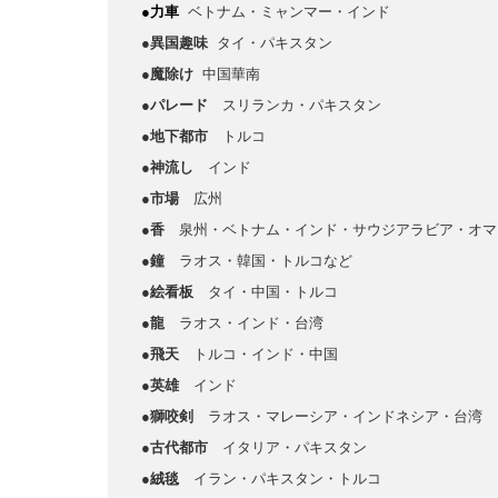
●力車
ベトナム・ミャンマー・インド
●異国趣味
タイ・パキスタン
●魔除け
中国華南
●パレード
スリランカ・パキスタン
●地下都市
トルコ
●神流し
インド
●市場
広州
●香
泉州・ベトナム・インド・サウジアラビア・オマ
●鐘
ラオス・韓国・トルコなど
●絵看板
タイ・中国・トルコ
●龍
ラオス・インド・台湾
●飛天
トルコ・インド・中国
●英雄
インド
●獅咬剣
ラオス・マレーシア・インドネシア・台湾
●古代都市
イタリア・パキスタン
●絨毯
イラン・パキスタン・トルコ