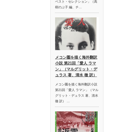
ベスト・セレクション」（高
樹のぶ子 編、チ…
メコン圏を描く海外翻訳
小説 第21回「愛人 ラマ
ン」（マルグリット・デ
ュラス 著、清水 徹 訳）
メコン圏を描く海外翻訳小説
第21回「愛人 ラマン」（マル
グリット・デュラス 著、清水
徹 訳） …