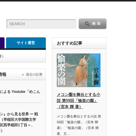
サイト運営
おすすめ記事
著）
情報
過去の記事
る Youtube「めこん
メコン圏を舞台とする小
説 第59回「愉楽の園」
（宮本 輝 著）
ン』から見る世界 ー 戦
メコン圏を舞台とする小説 第
（早稲田大学国際文学
59回「愉楽の園」（宮本 輝
区西早稲田1丁目＞、
著） 「愉楽の園」（宮本 輝
日）
著、文…