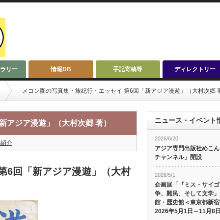
ラリー
情報DB
手記寄稿等
ディレクトリー
メコン圏の写真集・旅紀行・エッセイ 第6回「新アジア漫遊」（大村次郷 
ニュース・イベント
新アジア漫遊」（大村次郷 著）
2026/6/20
籍紹介
アジア専門出版社めこんによ
チャンネル」開設
第6回「新アジア漫遊」（大村
2026/5/1
企画展「『ミス・サイゴ
争、難民、そして文学」
館・歴史館＜東京都新宿
2026年5月1日～11月8