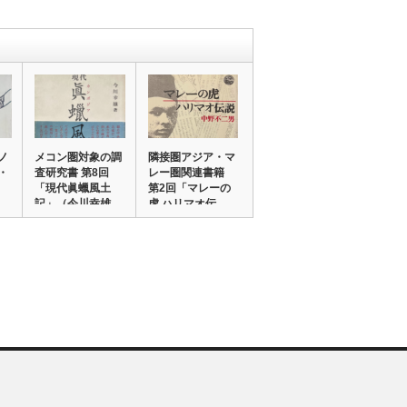
ノ
メコン圏対象の調
隣接圏アジア・マ
・
査研究書 第8回
レー圏関連書籍
「現代眞蠟風土
第2回「マレーの
報…
記」（今川幸雄
虎 ハリマオ伝…
著…