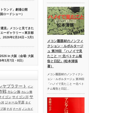
 ロストランド」劇場公開
り全国ロードショー）
ン還流」メコンと見てきた
イエーギャラリー＜東京都
2026年2月24日～3月1
メコン圏題材のノンフィ
クション・ルポルタージ
ュ 第39回 「ハノイで見
26 in 大阪（会場: 大阪
たこと ー 北ベトナム報
6年3月7日・8日）
告と日記」(松本清張
著）
メコン圏題材のノンフィクシ
ョン・ルポルタージュ 第39回
「ハノイで見たこと ー北ベト
ンヤプラテート
イン
ナム報告と日記…
作戦
カレン族
カレン難
サ
サイゴン
サイゴン川
ジャール平原
ン河
タイ
ップ湖
ナガ
ナーガ
ノンカイ