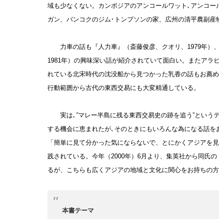
域も少なくない。カンボジアのアンコールワット､アンコー
ガン、バンコクのジム･トンプソンの家、広州の清平農副産
力車の話も『人力車』（斎藤俊彦、クオリ、1979年）、
1981年）の興味深い話が紹介されていて面白い。またアラ
れている北宋時代の沈没船から見つかった乳香の話もお薦め
行動範囲から古代の東西交易にも大変精通している。
実は､”マレー半島に残る東西交易史の跡を追う”という
する機会に恵まれたが､そのときにもいろんな為になる話を
「簡単に見て分かった気にならないで、とにかくアジアを見
践されている。今年（2000年）6月より、集英社から同氏
るが、こちらも広くアジアの地域と文化に関心をお持ちの方
本書テーマ