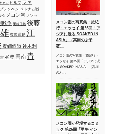
ファ
ビルマ
チャン
プノンペン
ベトナム戦
メコン河
メソッ
ルタ
後藤
メコン圏の写真集・旅紀
亜戦争
岡崎信雄
行・エッセイ 第35回「ア
明雄
江
ジアに浸る SOAKED IN
東遊運動
ASIA」（高樹のぶ子
裕
泰緬鉄道
神本利
著）
青
メコン圏の写真集・旅紀行・
雲南
谷豊
吉
エッセイ 第35回「アジアに浸
る SOAKED IN ASIA」（高樹
のぶ…
メコン圏が登場するコミ
ック 第26回「勇午 イン