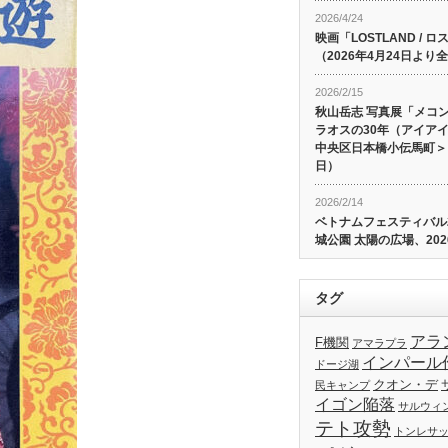
2026/4/24
映画「LOSTLAND /
（2026年4月24日よ
2026/2/15
秋山岳志 写真展「メコ
ラオスの30年（アイア
中央区日本橋小伝馬町＞、
日）
2026/2/14
ベトナムフェスティバル20
城公園 太陽の広場、202
タグ
アラ
F機関
アマラプラ
インパール
ドージ湖
クオン・デ
民キャンプ
イゴン陥落
サルウィ
テト攻勢
トンレサ