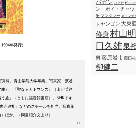
パガン
パクセ
ビエン
ン・ボイ・チャウ
争
マンダレー
メコンデ
大東
ヤンゴン
ト
村山
修身
口久雄
泉
994年発行）
藤原岩市
男
藤田松
柳健二
写真科、
青山学院大学卒業。写真家、濱谷
文庫）、『聖なるカトマンズ』（山と渓谷
う旅』（ともに福音館書店）。NHK
ドキ
古寺巡礼」などの
スチールを担当。写真集
会）ほか。
（同書紹介文より）