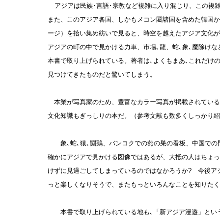
アジアは民族･言語･宗教など複雑に入り混じり、この複
また、このアジア各国、しかもメコン圏諸国を含めた韓国か
ージ）を拾い集め紡いで見ると、時空を越えたアジア文化が
アジアの町の中で見かける力車、市場､龍、蛇､象､魔除けな
本書で取り上げられている。著者は､よくもまあ､これだけ
見つけてきたものだと驚いてしまう。
本業が写真家のため、豊富なカラー写真が掲載されている
文化知識もぎっしりの本だ。（参考文献も数多くしっかり紹
象､蛇､猿､闘鶏、バンコクでの燕の巣の看板、中国での
確かにアジアで見かける図像ではあるが、大抵の人はちょっ
けずに見過ごしてしまっているのではなかろうか? 今後ア
っと楽しくなりそうで、またもっといろんなことを知りたく
本書で取り上げられている地も､「新アジア漫遊」という