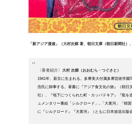
「新アジア漫遊」（大村次郷 著、朝日文庫（朝日新聞社）、1
〈著者紹介〉
大村 次郷（おおむら・つぐさと）
1941年、新京に生まれる。多摩美大付属多摩芸術学園
浩氏に師事する。
著書に『アジア食文化の旅』（朝日
社）、
『地下につくられた町・カッパドキア』『龍を追
ュメンタリー番組「シルクロード」､「大黄河」「韓国
に『シルクロード』『大黄河』（ともに日本放送出版