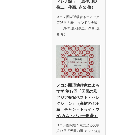
ドシナ編 」（原作: 真刈
信二、作画: 赤名 修）
メコン圏が登場するコミック
第26回「勇午 インドシナ編
」（原作: 真刈信二、作画: 赤
名 修） …
メコン圏現地作家による
文学 第17回「天国の風
アジア短篇ベスト・セレ
クション」（高樹のぶ子
編、チャン・トゥイ・マ
イ/カム・パカー他 著）
メコン圏現地作家による文学
第17回「天国の風 アジア短篇