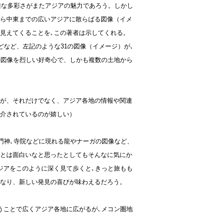
雑な多彩さがまたアジアの魅力であろう。しかし
ら中東までの広いアジアに散らばる図像（イメ
見えてくることを､この著者は示してくれる。
どなど、左記のような31の図像（イメージ）が､
の図像を烈しい好奇心で、しかも複数の土地から
が、それだけでなく、アジア各地の情報や関連
介されているのが嬉しい）
門神､寺院などに現れる龍やナーガの図像など、
とは面白いなと思ったとしてもそんなに気にか
ジアをこのように深く見て歩くと､きっと旅もも
なり、新しい発見の喜びが味わえるだろう。
ことで広くアジア各地に広がるが､メコン圏地