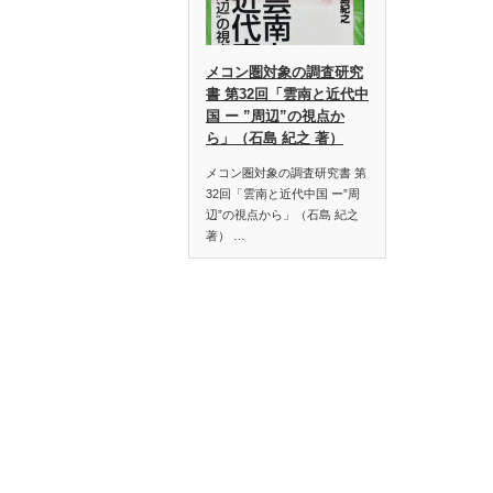
メコン圏対象の調査研究
書 第32回「雲南と近代中
国 ー ”周辺”の視点か
ら」（石島 紀之 著）
メコン圏対象の調査研究書 第
32回「雲南と近代中国 ー”周
辺”の視点から」（石島 紀之
著） …