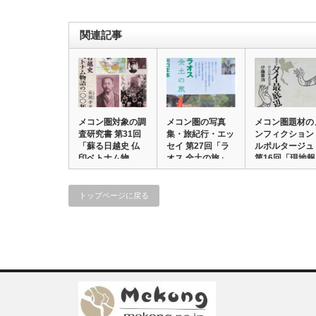
関連記事
メコン圏対象の調
メコン圏の写真
メコン圏題材の
査研究書 第31回
集・旅紀行・エッ
ンフィクション
「蘇る日越史 仏
セイ 第27回「ラ
ルポルタージュ
印ベトナム物…
オス 全土の旅」
第16回「現地
…
トップページに戻る