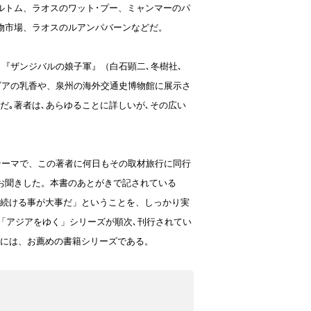
ルトム、ラオスのワット･プー、ミャンマーのパ
物市場、ラオスのルアンパバーンなどだ。
『ザンジバルの娘子軍』（白石顕二､冬樹社､
ビアの乳香や、泉州の海外交通史博物館に展示さ
だ｡著者は､あらゆることに詳しいが､その広い
テーマで、この著者に何日もその取材旅行に同行
お聞きした。本書のあとがきで記されている
続ける事が大事だ」ということを、しっかり実
の「アジアをゆく」シリーズが順次､刊行されてい
には、お薦めの書籍シリーズである。