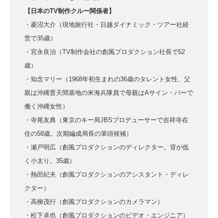
【日本のTV制作クルー関係者】
・菱沼大介（現地旅行社・日越ダイナミック・ツアー社経
営で35歳）
・宮永良治（TV制作会社の創風プロダクション社長で52
歳）
・知念マリー（1968年初生まれの36歳のタレント女性、父
親は沖縄普天間基地の米海兵隊員で母親はAサイン・バーで
働く沖縄女性）
・寺尾友典（東京のキー局JBSプロデューサーで吉祥寺在
住の58歳。次期編成局長の筆頭候補）
・瀬戸明広（創風プロダクションのディレクター。背が低
く小太り。35歳）
・熱田紀夫（創風プロダクションのアシスタント・ディレ
クター）
・高柳茂行（創風プロダクションのカメラマン）
・松下卓也（創風プロダクションのビデオ・エンジニア）