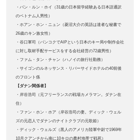
・バン・ルン・ホイ（31歳の日本留学経験ある日本語通訳
のベトナム人男性）
・ホアン・ホン・ニュン（菱沼大介の英語は達者な秘書で
26歳のキン族女性）
・谷口軍司（バンコクでAIPという日本のキー局や制作会社
に対し取材手配サービスをする会社経営の72歳男性）
・ファム・タン・チャン（ハノイの旅行社勤務）
・サイゴンのルネッサンス・リバーサイドホテルの40前後
のフロント係
【ダナン関係者】
・岸谷浩司（元フリーランスの戦場カメラマン。ダナン在
住）
・ファン・ホン・ホア（岸谷浩司の妻。ディック・ウェル
ズの元恋人でダナンのナイトクラブの元歌姫）
・ディック・ウェルズ（黒人のアメリカ陸軍中尉で1969年
10月クアンチから南に10キロの農村地帯で戦死）