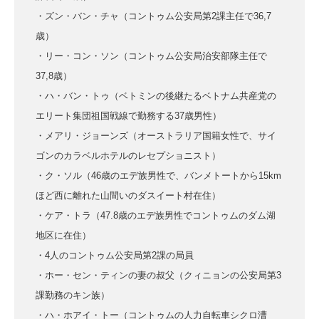
・ズン・バン・チャ（コントゥム公安局第2課主任で36,7
歳）
・リー・コン・ソン（コントゥム公安局治安部隊主任で
37,8歳）
・ハ・バン・トゥ（ベトミンの後継たるベトナム共産党の
エリート集団祖国戦線で勤務する37歳男性）
・メアリ・ジョーンズ（オーストラリア国籍女性で、サイ
ゴンのカラベルホテルのレセプショニスト）
・ク・ソル（46歳のエデ族男性で、バンメトートから15km
ほど西に離れた山間いのダスイート村在住）
・ケア・トラ（47.8歳のエデ族男性でコントゥムのダム湖
地区に在住）
・4人のコントゥム公安局第2課の局員
・ホー・セン・ティンの妻の叔父（クィニョンの公安局第3
課勤務のキン族）
・ハ・ホアイ・トー（コントゥムの人力自転車シクロ漕