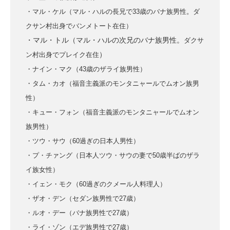
・マル・ケル（マル・ハルの長兄で33歳のバナ族男性。ダ
クサン村出身でバンメトート在住）
・マル・トル（マル・ハルの次兄のバナ族男性。
ダクサ
）
ン村出身でプレイク在住
・ナイン・マク（43歳のザライ族男性）
・タム・カオ（福音主義派のモンタニャールでムオン族男
性）
・キュー・フォン（福音主義派のモンタニャールでムオン
族男性）
・ツウ・サウ（60過ぎの日本人男性）
・プ・チァング（日本人ツウ・サウの妻で50歳半ばのザラ
イ族女性）
・イェン・モク（60過ぎのクメール人料理人）
・ザオ・デン（セダン族男性で27歳）
・ルオ・デー（バナ族男性で27歳）
・ライ・ゾン（エデ族男性で27歳）