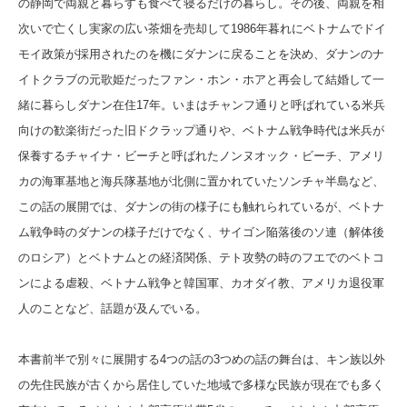
の静岡で両親と暮らすも食べて寝るだけの暮らし。その後、両親を相
次いで亡くし実家の広い茶畑を売却して1986年暮れにベトナムでドイ
モイ政策が採用されたのを機にダナンに戻ることを決め、ダナンのナ
イトクラブの元歌姫だったファン・ホン・ホアと再会して結婚して一
緒に暮らしダナン在住17年。いまはチャンフ通りと呼ばれている米兵
向けの歓楽街だった旧ドクラップ通りや、ベトナム戦争時代は米兵が
保養するチャイナ・ビーチと呼ばれたノンヌオック・ビーチ、アメリ
カの海軍基地と海兵隊基地が北側に置かれていたソンチャ半島など、
この話の展開では、ダナンの街の様子にも触れられているが、ベトナ
ム戦争時のダナンの様子だけでなく、サイゴン陥落後のソ連（解体後
のロシア）とベトナムとの経済関係、テト攻勢の時のフエでのベトコ
ンによる虐殺、ベトナム戦争と韓国軍、カオダイ教、アメリカ退役軍
人のことなど、話題が及んでいる。
本書前半で別々に展開する4つの話の3つめの話の舞台は、キン族以外
の先住民族が古くから居住していた地域で多様な民族が現在でも多く