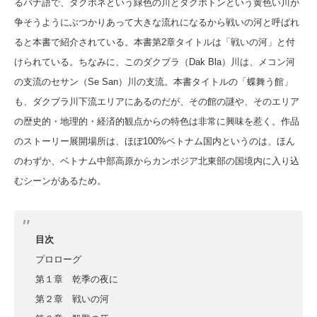
るバナ語で、ダクポネという緑色の川とダクポトンという黄色い川が
争そうようにぶつかりあって大きな流れになるから戦いの河と呼ばれ
ると本書で紹介されている。本書第2章タイトルは「戦いの河」と付
けられている。ちなみに、このダクブラ（Dak Bla）川は、メコン河
の支流のセサン（Se San）川の支流。本書タイトルの「蝶舞う館」
も、ダクブラ川下流エリアにあるのだが、その館の謎や、そのエリア
の歴史的・地理的・経済的観点からの特色は非常に興味を惹く。作品
のストーリー展開場所は、ほぼ100%ベトナム国内というのは、ほん
のわずか、ベトナム中部高原からカンボジア北東部の国境内に入り込
むシーンがあるため。
目次
プロローグ
第１章 乾季の夜に
第２章 戦いの河