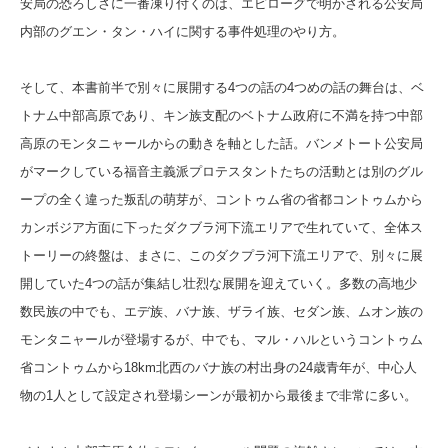
安局の恐ろしさに一番凍り付くのは、エピローグで明かされる公安局
内部のグエン・タン・ハイに関する事件処理のやり方。
そして、本書前半で別々に展開する4つの話の4つめの話の舞台は、ベ
トナム中部高原であり、キン族支配のベトナム政府に不満を持つ中部
高原のモンタニャールからの動きを軸とした話。バンメトート公安局
がマークしている福音主義派プロテスタントたちの活動とは別のグル
ープの全く違った叛乱の萌芽が、コントゥム省の省都コントゥムから
カンボジア方面に下ったダクブラ河下流エリアで生れていて、全体ス
トーリーの終盤は、まさに、このダクプラ河下流エリアで、別々に展
開していた4つの話が集結し壮烈な展開を迎えていく。多数の高地少
数民族の中でも、エデ族、バナ族、ザライ族、セダン族、ムオン族の
モンタニャールが登場するが、中でも、マル・ハルという
コントゥム
省コントゥムから18km北西のバナ族の村出身の24歳青年が、中心人
物の1人として設定され登場シーンが最初から最後まで非常に多い。