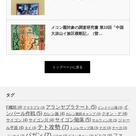
メコン圏対象の調査研究書 第10回「中国
大凉山イ族区横断記」（曽…
トップページに戻る
タグ
アランヤプラテート
(5)
イ
F機関
(4)
アマラプラ
(3)
インドージ湖
(3)
ンパール作戦
(5)
カレン族
(4)
クオン・デ
(4)
カレン難民キャンプ
(3)
サイゴン陥落
(5)
サイゴン
(4)
サイゴン川
(4)
ジャー
サルウィン河
(3)
テト攻勢
(7)
ル平原
(4)
タイ
(3)
トンレサップ湖
(3)
ナガ
(3)
ナーガ
(3)
パガン
(7)
ファ
ビルマ
(4)
ノンカイ
(3)
パクセ
(3)
ビエンチャン
(3)