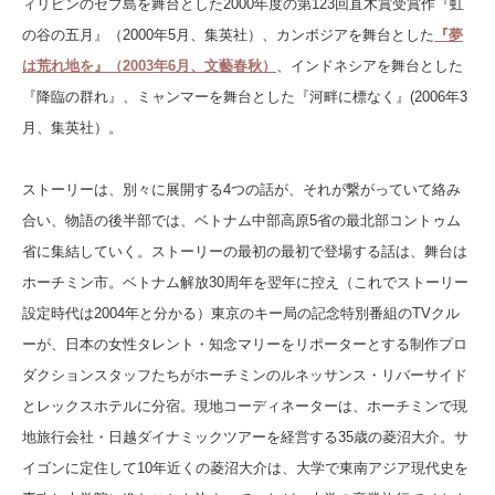
ィリピンのセブ島を舞台とした2000年度の第123回直木賞受賞作『虹
の谷の五月』（2000年5月、集英社）
、カンボジアを舞台とした
『夢
は荒れ地を』（2003年6月、文藝春秋）
、インドネシアを舞台とした
『降臨の群れ』、ミャンマーを舞台とした『河畔に標なく』(2006年3
月、集英社）。
ストーリーは、別々に展開する4つの話が、それが繋がっていて絡み
合い、物語の後半部では、ベトナム中部高原5省の最北部コントゥム
省に集結していく。ストーリーの最初の最初で登場する話は、舞台は
ホーチミン市。ベトナム解放30周年を翌年に控え（これでストーリー
設定時代は2004年と分かる）東京のキー局の記念特別番組のTVクル
ーが、日本の女性タレント・知念マリーをリポーターとする制作プロ
ダクションスタッフたちがホーチミンのルネッサンス・リバーサイド
とレックスホテルに分宿。現地コーディネーターは、ホーチミンで現
地旅行会社・日越ダイナミックツアーを経営する35歳の菱沼大介。サ
イゴンに定住して10年近くの菱沼大介は、大学で東南アジア現代史を