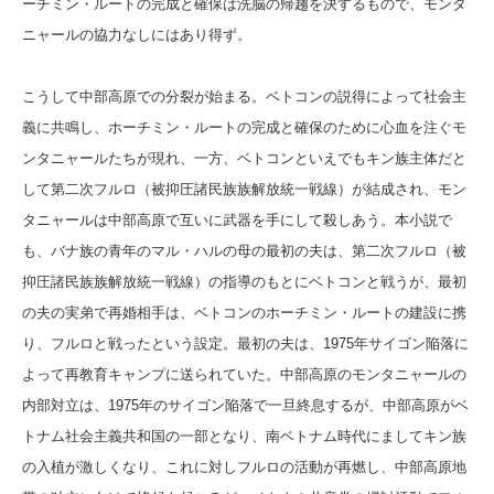
ーチミン・ルートの完成と確保は洗脳の帰趨を決するもので、モンタ
ニャールの協力なしにはあり得ず。
こうして中部高原での分裂が始まる。ベトコンの説得によって社会主
義に共鳴し、ホーチミン・ルートの完成と確保のために心血を注ぐモ
ンタニャールたちが現れ、一方、ベトコンといえでもキン族主体だと
して第二次フルロ（被抑圧諸民族族解放統一戦線）が結成され、モン
タニャールは中部高原で互いに武器を手にして殺しあう。本小説で
も、バナ族の青年のマル・ハルの母の最初の夫は、第二次フルロ（被
抑圧諸民族族解放統一戦線）の指導のもとにベトコンと戦うが、最初
の夫の実弟で再婚相手は、ベトコンのホーチミン・ルートの建設に携
り、フルロと戦ったという設定。最初の夫は、1975年サイゴン陥落に
よって再教育キャンプに送られていた。中部高原のモンタニャールの
内部対立は、1975年のサイゴン陥落で一旦終息するが、中部高原がベ
トナム社会主義共和国の一部となり、南ベトナム時代にましてキン族
の入植が激しくなり、これに対しフルロの活動が再燃し、中部高原地