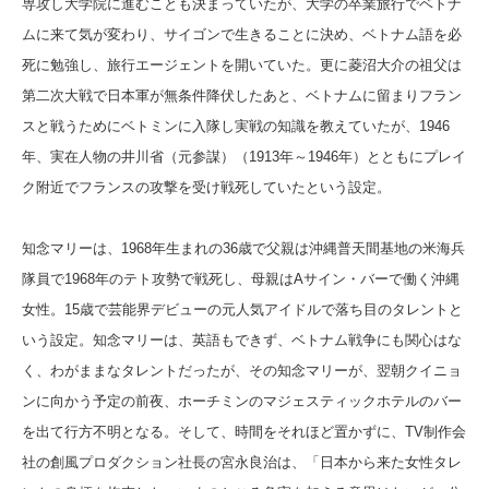
専攻し大学院に進むことも決まっていたが、大学の卒業旅行でベトナ
ムに来て気が変わり、サイゴンで生きることに決め、ベトナム語を必
死に勉強し、旅行エージェントを開いていた。更に菱沼大介の祖父は
第二次大戦で日本軍が無条件降伏したあと、ベトナムに留まりフラン
スと戦うためにベトミンに入隊し実戦の知識を教えていたが、1946
年、実在人物の井川省（元参謀）（1913年～1946年）
とともにプレイ
ク附近でフランスの攻撃を受け戦死していたという設定。
知念マリーは、1968年生まれの36歳で父親は沖縄普天間基地の米海兵
隊員で1968年のテト攻勢で戦死し、母親はAサイン・バーで働く沖縄
女性。15歳で芸能界デビューの元人気アイドルで落ち目のタレントと
いう設定。知念マリーは、英語もできず、ベトナム戦争にも関心はな
く、わがままなタレントだったが、その知念マリーが、翌朝クイニョ
ンに向かう予定の前夜、ホーチミンのマジェスティックホテルのバー
を出て行方不明となる。そして、時間をそれほど置かずに、TV制作会
社の創風プロダクション社長の宮永良治は、「日本から来た女性タレ