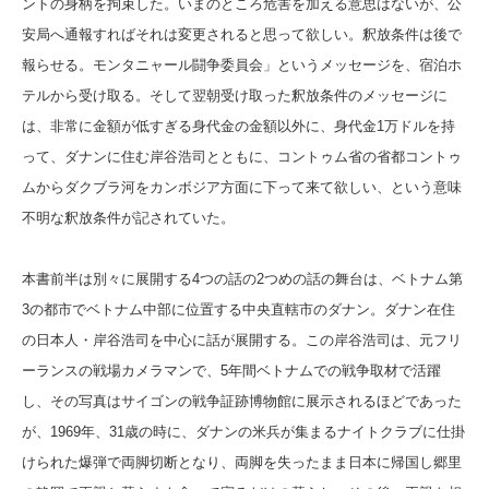
ントの身柄を拘束した。いまのところ危害を加える意思はないが、公
安局へ通報すればそれは変更されると思って欲しい。釈放条件は後で
報らせる。モンタニャール闘争委員会」というメッセージを、宿泊ホ
テルから受け取る。そして翌朝受け取った釈放条件のメッセージに
は、非常に金額が低すぎる身代金の金額以外に、身代金1万ドルを持
って、ダナンに住む岸谷浩司とともに、コントゥム省の省都コントゥ
ムからダクブラ河をカンボジア方面に下って来て欲しい、という意味
不明な釈放条件が記されていた。
本書前半は別々に展開する4つの話の2つめの話の舞台は、ベトナム第
3の都市でベトナム中部に位置する中央直轄市のダナン。ダナン在住
の日本人・岸谷浩司を中心に話が展開する。この岸谷浩司は、元フリ
ーランスの戦場カメラマンで、5年間ベトナムでの戦争取材で活躍
し、その写真はサイゴンの戦争証跡博物館に展示されるほどであった
が、1969年、31歳の時に、ダナンの米兵が集まるナイトクラブに仕掛
けられた爆弾で両脚切断となり、両脚を失ったまま日本に帰国し郷里