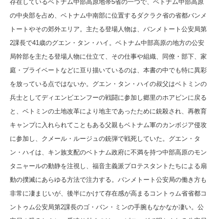
存在しているベトナム中部高原地帯5省の一つで、ベトナム中部高原
の中央部を占め、ベトナム中南部に位置するダクラク省の省都バンメ
トートやその郊外エリア。主たる登場人物は、バンメトート公安局第
2課長で41歳のグエン・タン・ハイ。ベトナム中部高原の地方の公安
局幹部を主たる登場人物に仕立て、その仕事や組織、同僚・部下、家
庭・プライベートなどに亘り描いているのは、本書の中でも特に異彩
を放っている点ではないか。グエン・タン・ハイの叔父はベトミンの
兵士としてディエンビエンフーの戦闘に参加し郷里のホアビンに戻る
と、ベトミンの土地改革により地主であったために銃殺され、再教育
キャンプに入れられてこともある父親もベトナム軍のカンボジア侵攻
に参加し、クメール・ルージュの銃弾で戦死していた。グエン・タ
ン・ハイは、キン族支配のベトナム政府に不満を持つ中部高原のモン
タニャールの動静を注視し、福音主義派プロテスタントたちによる扇
動の撲滅にあらゆる方法で注力する。バンメトート公安局の働き方も
非常に凄まじいが、後半にかけて存在感が高まるコントゥム省省都コ
ントゥム公安局第2課長のゴ・バン・ミンの手腕もなかなか凄い。公