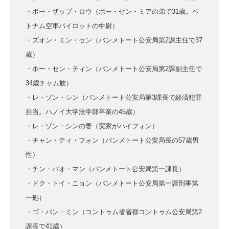
・ボー・ザップ・ロウ（ボー・セン・ミアの弟で31歳。ベ
トナム空軍パイロットの中尉）
・ズオン・ミン・セン（バンメトート公安局第2課主任で37
歳）
・ホー・セン・ティン（バンメトート公安局第2課副主任で
34歳チャム族）
・レ・ゾン・シン（バンメトート公安局第3課長で経済犯罪
担当。ハノイ大学法学部卒業の45歳）
・レ・ゾン・シンの妻（実家がハイフォン）
・チャン・ティ・フォン（バンメトート公安局長の57歳男
性）
・チン・バオ・マン（バンメトート公安局第一課長）
・ドク・トイ・ニョン（バンメトート公安局第一課刑事第
一処）
・ゴ・バン・ミン（コントゥム省省都コントゥム公安局第2
課長で41歳）