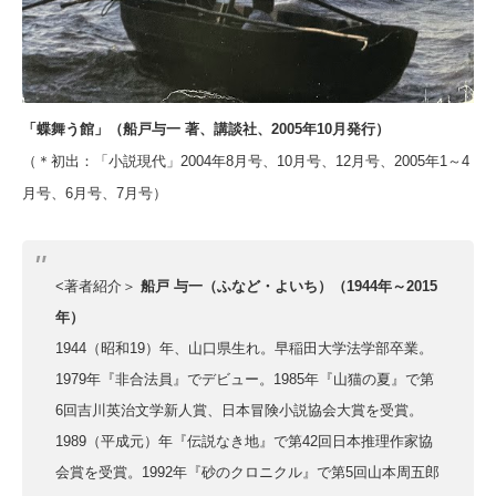
「蝶舞う館」（船戸与一 著、講談社、2005年10月発行）
（＊初出：「小説現代」2004年8月号、10月号、12月号、2005年1～4
月号、6月号、7月号）
<著者紹介＞
船戸 与一（ふなど・よいち）（1944年～2015
年）
1944（昭和19）年、山口県生れ。早稲田大学法学部卒業。
1979年『非合法員』でデビュー。
1985年『山猫の夏』で第
6回吉川英治文学新人賞、日本冒険小説協会大賞を受賞。
1989（平成元）年『伝説なき地』で第42回日本推理作家協
会賞を受賞。1992年『砂のクロニクル』で第5回山本周五郎