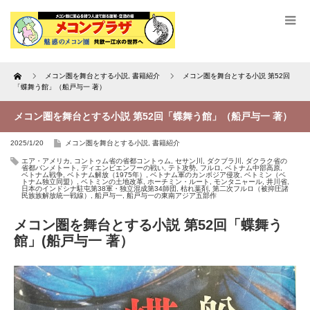
Home
メコン圏を舞台とする小説
,
書籍紹介
メコン圏を舞台とする小説 第52回
「蝶舞う館」（船戸与一 著）
メコン圏を舞台とする小説 第52回「蝶舞う館」（船戸与一 著）
2025/1/20
メコン圏を舞台とする小説
,
書籍紹介
エア・アメリカ
,
コントゥム省の省都コントゥム
,
セサン川
,
ダクブラ川
,
ダクラク省の
省都バンメトート
,
ディエンビエンフーの戦い
,
テト攻勢
,
フルロ
,
ベトナム中部高原
,
ベトナム戦争
,
ベトナム解放（1975年）
,
ベトナム軍のカンボジア侵攻
,
ベトミン（ベ
トナム独立同盟）
,
ベトミンの土地改革
,
ホーチミン・ルート
,
モンタニャール
,
井川省
,
日本のインドシナ駐屯第38軍・独立混成第34師団
,
枯れ葉剤
,
第二次フルロ（被抑圧諸
民族族解放統一戦線）
,
船戸与一
,
船戸与一の東南アジア五部作
メコン圏を舞台とする小説 第52回「蝶舞う
館」(船戸与一 著）