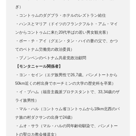
ぎ）
・コントゥムのダグブラ・ホテルのレズトラン給仕
・ハンスとマリア（ドイツのフランクフルト・アム・マイ
ンからコントゥムに来た20代半ばの若い男女観光客）
・ボー・チ・アイ（グエン・タン・ハイの妻の父で、かつ
てのベトナム労働党の政治委員）
・プノンペンのベトナム共産党政治顧問
【モンタニャール関係者】
・ヨン・セイン（エデ族男性で26,7歳。バンメトートから
50km近くの村出身でホーチミンの大学の歴史科を卒業）
・イ・ブハム（福音主義派プロテスタントで、33,34歳のザ
ライ族男性）
・マル・ハル（コントゥム省コントゥムから18km北西のバ
ナ族の村ダクサンの出身で24歳）
・ムオ・サラ（マル・ハルの同年齢幼馴染で、バンメトー
トの聖ロカ教会修道女）