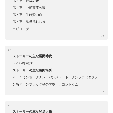
第３章 殺戮の牙
第４章 中部高原の渦
第５章 生け贄の血
第６章 硝煙流れし後
エピローグ
ストーリーの主な展開時代
・2004年乾季
ストーリーの主な展開場所
ホーチミン市、ダナン、バンメトート、ダンホア（ダクノ
ン省とビンフォック省の省境）、コントゥム
ストーリーの主な登場人物