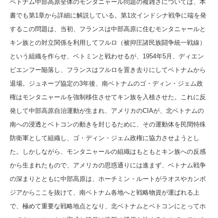
ベトナム中部高原全体のモンタニャール問題の複雑さについては、本
書でも第1章から詳細に解説している。第1次インドシナ戦争に端を発
するこの問題は、当初、フランスは中部高原に住むモンタニャールと
キン族との対立関係を利用してフルロ（被抑圧諸民族闘争統一戦線）
という組織を作らせ、ベトミンと戦わせるが、1954年5月、ディエン
ビエンフー陥落し、フランスはフルロを置き去りにしてベトナムから
退場。ジュネーブ協定の3年後、南ベトナムのゴ・ディン・ジェム政
権はモンタニャールを強制移住させてキン族を入植させた。これに反
発して中部高原自治運動が生まれ、アメリカのCIAが、北ベトナムの
南への浸透とベトコンの動きを封じるために、その運動体を民間特殊
防衛軍として組織し、ゴ・ディン・ジェム政権に協力させようとし
た。しかしながら、モンタニャールの組織はもともとキン族への反感
から生まれたもので、アメリカの思惑通りには進まず、ベトナム戦争
の深まりとともに中部高原は、ホーチミン・ルートがラオスやカンボ
ジアからここを抜けて、南ベトナム各地へと戦略物資が運ばれる上
で、極めて重要な戦略地点となり、北ベトナムとベトコンにとってホ