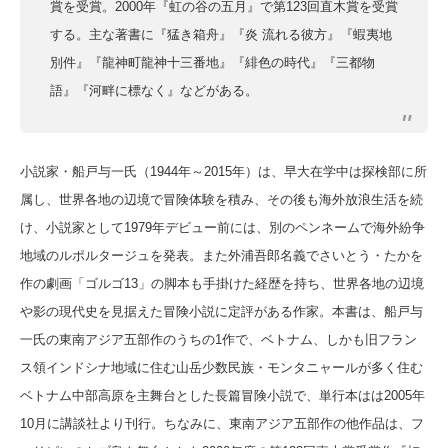
賞を受賞。2000年『虹の谷の五月』で第123回直木賞を受賞
する。主な著書に『猛き箱舟』『炎 流れる彼方』『蝦夷地
別件』『龍神町龍神十三番地』『緋色の時代』『三都物
語』『河畔に標なく』などがある。
小説家・船戸与一氏（1944年～2015年）は、早大在学中は探検部に所
属し、世界各地の辺境で冒険体験を積み、その後も海外放浪生活を続
け、小説家として1979年デビュー前には、別のペンネームで海外紛争
地域のルポルタージュを発表。また外浦吾郎名義でさいとう・たかを
作の劇画「ゴルゴ13」の脚本も手掛けた経歴を持ち、世界各地の辺境
や影の現代史を見据えた冒険小説に定評がある作家。
本書は、船戸与
一氏の東南アジア五部作のうちの1作で、ベトナム、しかも旧フラン
ス領インドシナ地域に住む山岳少数民族・モンタニャールが多く住む
ベトナム中部高原を主舞台とした長篇冒険小説で、単行本はは2005年
10月に講談社より刊行。ちなみに、東南アジア五部作の他作品は、フ