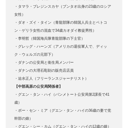
・タマラ・ブレジンスカヤ（ブンタオ出身の23歳のロシア
女性）
・ダオ・ズイ・タイン（青龍部隊の韓国人兵士とベトコ
ン・ゲリラ女性の混血で34歳カオダイ教徒男性）
・李明哲（韓国海兵隊青龍部隊の下士官）
・グレッグ・ハーンズ（アメリカの退役軍人で、ディッ
ク・ウェルズの元部下）
・ダナンの公安局と衛生局メンバー
・ダナンの大理石彫刻の販売店店員
・迫水正人（フリーランスジャーナリスト）
【中部高原の公安局関係者】
・グエン・タン・ハイ（バンメトート公安局第2課長で41
歳）
・ボー・セン・ミア（グエン・タン・ハイの36歳の妻で党
幹部の娘）
・グエン・シー・カム（グエン・タン・ハイの12歳の娘）