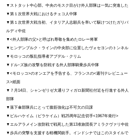
▼ストタット中心部。中央のモスク目がけ外人部隊は一気に突進した
▼第１次世界大戦におけるチェコ人中隊
▼第１次世界大戦当初、イタリア人志願兵を率いて駆けつけたガリバ
ルディ中佐
▼<外人部隊の父>と呼ばれ尊敬を集めたロレー将軍
▼ヒンデンブルク・ラインの中央部に位置したヴォセヨンのトンネル
▼モロッコの叛乱指導者アブデル・クリム
▼ドルｰズ族の攻撃を防戦する外人部隊騎乗歩兵中隊
▼<モロッコ>のオンエアを予告する、フランスの<週刊テレビニュー
ス>紙面
▼７月14日、シャンゼリゼ大通りフィガロ新聞社付近を行進する外人
部隊
▼落下傘部隊兵にとって腹筋強化は不可欠の日課
▼ビルハケイム（ビラケイム）戦25周年記念切手<1967年発行>
▼エルアラメイン攻防戦で戦死した第13准旅団長アミラクヴァリ中佐
▼歩兵の突撃を支援する軽機関銃手。インドシナではこのスタイルで