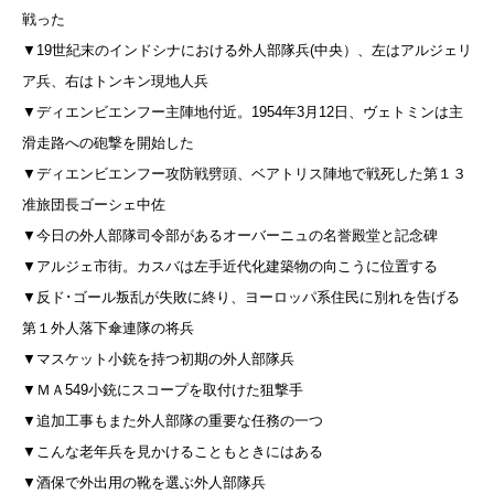
戦った
▼19世紀末のインドシナにおける外人部隊兵(中央）、左はアルジェリ
ア兵、右はトンキン現地人兵
▼ディエンビエンフー主陣地付近。1954年3月12日、ヴェトミンは主
滑走路への砲撃を開始した
▼ディエンビエンフー攻防戦劈頭、ベアトリス陣地で戦死した第１３
准旅団長ゴーシェ中佐
▼今日の外人部隊司令部があるオーバーニュの名誉殿堂と記念碑
▼アルジェ市街。カスバは左手近代化建築物の向こうに位置する
▼反ド･ゴール叛乱が失敗に終り、ヨーロッパ系住民に別れを告げる
第１外人落下傘連隊の将兵
▼マスケット小銃を持つ初期の外人部隊兵
▼ＭＡ549小銃にスコープを取付けた狙撃手
▼追加工事もまた外人部隊の重要な任務の一つ
▼こんな老年兵を見かけることもときにはある
▼酒保で外出用の靴を選ぶ外人部隊兵