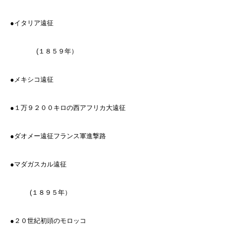
●イタリア遠征
(１８５９年）
●メキシコ遠征
●１万９２００キロの西アフリカ大遠征
●ダオメー遠征フランス軍進撃路
●マダガスカル遠征
(１８９５年）
●２０世紀初頭のモロッコ