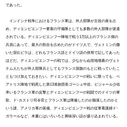
であった。
インドシナ戦争におけるフランス軍は、外人部隊が主役の座を占
め、ディエンビエンフー要塞の守備隊としても多数の外人部隊が派遣
されている。ディエンビエンフー陣地で戦う1万以上のフランス側の
兵員にあって、最大の割合を占めたのがドイツ人で、ヴェトミンの撒
いた宣伝ビラは、どれもフランス語とドイツ語の併用で記してあった
ほどだ。ディエンビエンフーの戦では、少なからぬ現地徴募のヴェト
ナム人たちが外人部隊兵としてもフランス国旗のもとに戦っていたこ
ともつけ加えておきたい。ディエンビエンフーの戦いに限っても、ベ
アトリス陣地で戦死した第13准旅団長ゴーシェ中佐、ビジャール少佐
率いるフランス軍の反撃とディエンビエンフーの戦闘でのドイツの軍
歌、ド･カストリ司令官とフランス軍は降服したのか陥落したのかと
いう謎、アメリカ軍の装備、ディエンビエンフー戦の従軍看護婦ド･
ガラールなど、本書にはいろいろと興味深い話が盛り込まれている。