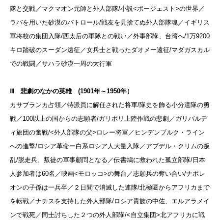
隊と交戦／マクマオン元帥と外人部隊/
小説<ボージェスト>の世界／
ラバを用いた砂漠のパトロール/
戦友を見捨てぬ外人部隊魂／イギリス
軍将校の集団入隊/
西太后の軍隊との戦い／外事部隊、台湾へ/1
万9200
キロ踏破のスーダン遠征／女兵士と戦ったダオメー遠征/
マダガスカル
での戦闘／サハラ砂漠一周の大行軍
Ⅲ 悲劇のなかの英雄 (1901年～1950年）
カサブランカ占領／特派員に解任された将軍/
隊史を飾る小分遣隊の勇
戦／100以上の国からの志願者/
ガリポリ上陸作戦の悲劇／ガリバルデ
ィ旅団の奮戦/
<外人部隊の父>ロレー将軍／ヒンデンブルク・ライン
への進撃/
ロシア革命ー白系ロシア人大量入隊／アブデル・クリムの叛
乱/
脱走兵、叛徒の軍事顧問となる／伝書鳩に救われた孤立部隊/
日本
人参加者は60名／映画<モロッコ>の舞台／志願兵の奪い合い/
ナポレ
オンの子孫は一兵卒／２日間で消滅した連隊/
北極圏からアフリカまで
を転戦／ナチスを支持した外人部隊/
ロシア貴族の中佐、エルアラメイ
ンで戦死／同士討ちした２つの外人部隊/
<自立集団>北アフリカに戦