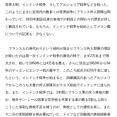
世界大戦、インドシナ戦争、そしてアルジェリア戦争などを戦った。
このようにまさに近現代の数多くの世界紛争にフランス外人部隊は関
わっていて、1831年創設以来の各地での戦役との関わりの歴史が詳し
く解説されている。もちろん、インドシナ戦争を始めとしてメコン圏
についての記述も、少なくない。
フランス人の身代わりという傾向が強まりフランス外人部隊の増設
が続いたのは第一次インドシナ戦争の激化の時で、まず2万名まで増
大され、続いて1950年には4万名を数え、さらに頂点は1953年から54
年のディエンビエンフー戦の最中で、このころ総兵力6万5千名に達し
たという。インドシナ戦争が始まると、訓練施設のあったアルジェリ
アからこのうち大量の外人部隊兵がスエズ経由でインドシナに送られ
る。また、インドシナ戦争では、1年間にフランス軍の失う将校の数
が、毎年サン･シール陸軍士官学校を卒業する者の数を5割も上回り、
こうした深刻な将校不足を補うのが、将校としての適性を有し、また
十二分の実戦経験を積み重ねていた、ドイツなど旧敵国の将校経験者