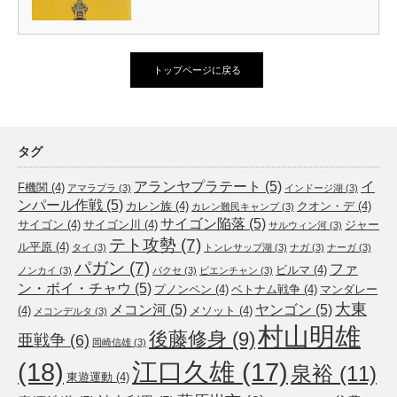
トップページに戻る
タグ
アランヤプラテート
(5)
イ
F機関
(4)
アマラプラ
(3)
インドージ湖
(3)
ンパール作戦
(5)
カレン族
(4)
クオン・デ
(4)
カレン難民キャンプ
(3)
サイゴン陥落
(5)
サイゴン
(4)
サイゴン川
(4)
ジャー
サルウィン河
(3)
テト攻勢
(7)
ル平原
(4)
タイ
(3)
トンレサップ湖
(3)
ナガ
(3)
ナーガ
(3)
パガン
(7)
ファ
ビルマ
(4)
ノンカイ
(3)
パクセ
(3)
ビエンチャン
(3)
ン・ボイ・チャウ
(5)
プノンペン
(4)
ベトナム戦争
(4)
マンダレー
大東
メコン河
(5)
ヤンゴン
(5)
(4)
メソット
(4)
メコンデルタ
(3)
村山明雄
後藤修身
(9)
亜戦争
(6)
岡崎信雄
(3)
(18)
江口久雄
(17)
泉裕
(11)
東遊運動
(4)