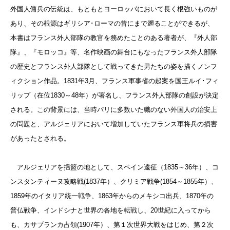
外国人傭兵の伝統は、もともとヨーロッパにおいて長く根強いものが
あり、その根源はギリシア･ローマの昔にまで遡ることができるが、
本書はフランス外人部隊の教官を務めたことのある著者が、『外人部
隊』、『モロッコ』等、名作映画の舞台にもなったフランス外人部隊
の歴史とフランス外人部隊として戦ってきた男たちの姿を描くノンフ
ィクション作品。1831年3月、フランス軍事省の起案を国王ルイ･フィ
リップ（在位1830～48年）が署名し、フランス外人部隊の創設が決定
される。この背景には、当時パリに多数いた職のない外国人の治安上
の問題と、アルジェリアにおいて増加していたフランス軍将兵の損害
があったとされる。
アルジェリアを揺籃の地として、スペイン遠征（1835～36年）、コ
ンスタンティーヌ攻略戦(1837年）、クリミア戦争(1854～1855年）、
1859年のイタリア統一戦争、1863年からのメキシコ出兵、1870年の
普仏戦争、インドシナと世界の各地を転戦し、20世紀に入ってから
も、カサブランカ占領(1907年）、第１次世界大戦をはじめ、第２次