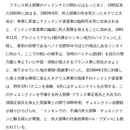
フランス外人部隊のインドシナとの関わりはもっと古く、19世紀末
の1883年に始まる。1883年9月、外人部隊の司令官だったネグリエ大
佐が、将軍に昇進してインドシナ派遣軍の臨時司令官に任命される
と、インドシナ派遣軍の編成に外人部隊を加えることに決める。1883
年11月、アルジェリアから1個大隊がトンキン地方のハイフォンに上
陸し、最初の目標であるハノイ北西50キロほどの地点にあるソンタイ
に向かう。ここでの戦いの相手は、当時のベトナム(阮朝）を自己の勢
力圏と考えていた中国・清朝が侵入するフランス軍に対抗させよう
と、南下させていた地方軍閥<黒旗軍>だった。翌1884年2月に到着し
た第２大隊を陣容に加えたネグリエ将軍の指揮下のインドシナ派遣軍
は、同年3月バクニンを攻略、6月にはチュエンクァンを占領する。こ
のチュエンクァンを守備する外人部隊･フランス軍正規兵と大兵力の
清国正規兵を加えた黒旗軍との間で1885年初、チュエンクァン攻囲戦
が繰りひろげられ、「トンキンでの、不滅の外人部隊 チュエンクァ
ンに翻る我らが軍旗」と、外人部隊の代表的軍歌<ル・ブダン>にも歌
われている。