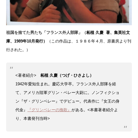
祖国を捨てた男たち「フランス外人部隊」（
柘植 久慶 著、集英社文
庫、1989年10月発行）
（この作品は、１９８６年４月、原書房より刊
行された。）
<著者紹介>
柘植 久慶（つげ・ひさよし）
1942年愛知生まれ。慶応大学卒。
フランス外人部隊を経
て、アメリカ陸軍グリン・ベレー大尉に。
ノンフィクショ
ン『ザ・グリンベレー』でデビュー。代表作に『女王の身
代金』
『グリンベレーの挽歌』
がある。
<本書著者紹介よ
り、本書発刊当時>