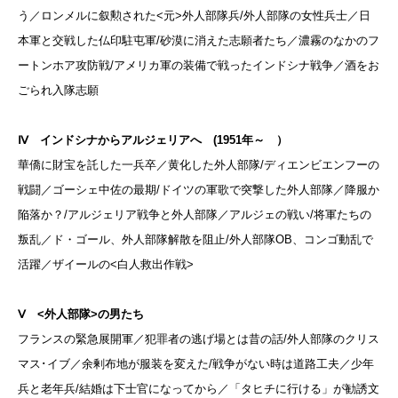
う／ロンメルに叙勲された<元>外人部隊兵/
外人部隊の女性兵士／日
本軍と交戦した仏印駐屯軍/
砂漠に消えた志願者たち／濃霧のなかのフ
ートンホア攻防戦/
アメリカ軍の装備で戦ったインドシナ戦争／酒をお
ごられ入隊志願
Ⅳ インドシナからアルジェリアへ (1951年～ ）
華僑に財宝を託した一兵卒／黄化した外人部隊/
ディエンビエンフーの
戦闘／ゴーシェ中佐の最期/
ドイツの軍歌で突撃した外人部隊／降服か
陥落か？/
アルジェリア戦争と外人部隊／アルジェの戦い/
将軍たちの
叛乱／ド・ゴール、外人部隊解散を阻止/
外人部隊OB、コンゴ動乱で
活躍／ザイールの<白人救出作戦>
Ⅴ <外人部隊>の男たち
フランスの緊急展開軍／犯罪者の逃げ場とは昔の話/
外人部隊のクリス
マス･イブ／余剰布地が服装を変えた/
戦争がない時は道路工夫／少年
兵と老年兵/
結婚は下士官になってから／「タヒチに行ける」が勧誘文