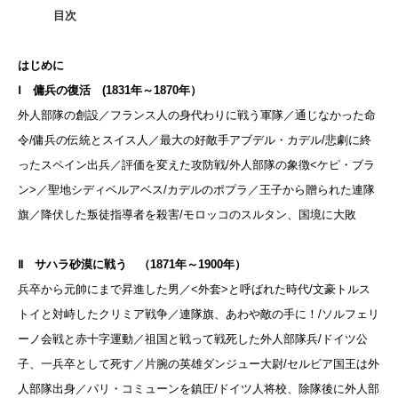
目次
はじめに
Ⅰ 傭兵の復活 (1831年～1870年）
外人部隊の創設／フランス人の身代わりに戦う軍隊／通じなかった命
令/
傭兵の伝統とスイス人／最大の好敵手アブデル・カデル/
悲劇に終
ったスペイン出兵／評価を変えた攻防戦/
外人部隊の象徴<ケピ・ブラ
ン>／聖地シディベルアベス/
カデルのポプラ／王子から贈られた連隊
旗／降伏した叛徒指導者を殺害/モロッコのスルタン、国境に大敗
Ⅱ サハラ砂漠に戦う （1871年～1900年）
兵卒から元帥にまで昇進した男／<外套>と呼ばれた時代/
文豪トルス
トイと対峙したクリミア戦争／連隊旗、あわや敵の手に！/
ソルフェリ
ーノ会戦と赤十字運動／祖国と戦って戦死した外人部隊兵/
ドイツ公
子、一兵卒として死す／片腕の英雄ダンジュー大尉/
セルビア国王は外
人部隊出身／パリ・コミューンを鎮圧/
ドイツ人将校、除隊後に外人部