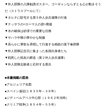
▼外人部隊の入隊勧誘ポスター。ゴーギャンならずとも心が動きそう
だ（ストラスブールにて）
▼タヒチに駐屯する第５外人歩兵連隊の行進
▼テッサラの<ローマ人の砦>廃墟
▼水の確保は砂漠での重要な任務
▼サハラ中隊の華やかな制服
▼高らかに軍歌を斉唱して行進する精鋭の落下傘部隊
▼外人部隊記念日に集まった各国出身者たち
▼戦死した戦友の葬送（第２外人歩兵連隊）
▼外人部隊志願者と応対する憲兵
■本書掲載の図表
●アルジェリア全図
●スペイン遠征
(１８３５年～３６年）
●ジディベルアベス中心部（１９６２年当時）
●クリミア戦争
(１８５４年～５５年）