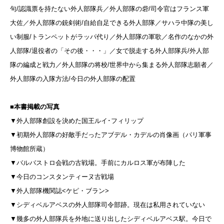
句/
認識票を持たない外人部隊兵／外人部隊の砦/
司令官はフランス軍
大佐／外人部隊の銃剣術/
自給自足できる外人部隊／サハラ中隊の美し
い制服/
トランペットがラッパ代り／外人部隊の軍歌／名作のなかの外
人部隊/
退役者の「その後・・・」／女で脱走する外人部隊兵/
外人部
隊の編成と戦力／外人部隊の将校/
世界中から集まる外人部隊志願者／
外人部隊の入隊方法/
今日の外人部隊の配置
■本書掲載の写真
▼外人部隊創設を決めた国王ルイ･フィリップ
▼初期外人部隊の好敵手だったアブデル・カデルの肖像画（パリ軍事
博物館所蔵）
▼バルバストロ会戦の古戦場。手前にカルロス軍が布陣した
▼今日のコンスタンティーヌ古戦場
▼外人部隊機関誌
<ケピ・ブラン>
▼シディベルアベスの外人部隊司令部跡。現在は私用されていない
▼幾多の外人部隊兵を外地に送り出したシディベルアベス駅。今日で