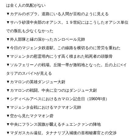
は全く人の気配がない
▼カデルのポプラ。道路にいる人間が豆粒のように見える
▼サハラ砂漠中央部のオアシス。１９世紀にはこうしたオアシス単位
での叛乱も少なくなかった
▼外人部隊と縁の深かったカンロベール元帥
▼今日のマジェンタ鉄道駅。この線路を横切るのに苦労を重ねた
▼マジェンタの慰霊塔内にうず高く積まれた戦死者の頭骸骨
▼ソルフェリーノの戦場。丘陵一帯が激戦地となった。丘の上に<イ
タリアのスパイ>が見える
▼カマロンの英雄ダンジュー大尉
▼カマロンの戦闘。中央に立つのはダンジュー大尉
▼シディベルアベスにおけるカマロン記念日
（1960年頃）
▼マジェンタ会戦におけるマクマオン元帥
▼空から見たマクマオン砦
▼中央にフランス国旗が飜えるチュエンクァンの陣地
▼マダガスカル遠征。タナナリブ入城後の首相秘書官との交渉