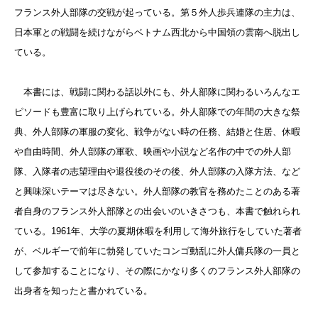
フランス外人部隊の交戦が起っている。第５外人歩兵連隊の主力は、
日本軍との戦闘を続けながらベトナム西北から中国領の雲南へ脱出し
ている。
本書には、戦闘に関わる話以外にも、外人部隊に関わるいろんなエ
ピソードも豊富に取り上げられている。外人部隊での年間の大きな祭
典、外人部隊の軍服の変化、戦争がない時の任務、結婚と住居、休暇
や自由時間、外人部隊の軍歌、映画や小説など名作の中での外人部
隊、入隊者の志望理由や退役後のその後、外人部隊の入隊方法、など
と興味深いテーマは尽きない。外人部隊の教官を務めたことのある著
者自身のフランス外人部隊との出会いのいきさつも、本書で触れられ
ている。1961年、大学の夏期休暇を利用して海外旅行をしていた著者
が、ベルギーで前年に勃発していたコンゴ動乱に外人傭兵隊の一員と
して参加することになり、その際にかなり多くのフランス外人部隊の
出身者を知ったと書かれている。