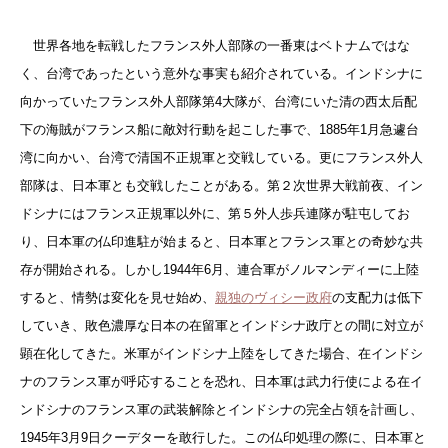
世界各地を転戦したフランス外人部隊の一番東はベトナムではな
く、台湾であったという意外な事実も紹介されている。インドシナに
向かっていたフランス外人部隊第4大隊が、台湾にいた清の西太后配
下の海賊がフランス船に敵対行動を起こした事で、1885年1月急遽台
湾に向かい、台湾で清国不正規軍と交戦している。更にフランス外人
部隊は、日本軍とも交戦したことがある。第２次世界大戦前夜、イン
ドシナにはフランス正規軍以外に、第５外人歩兵連隊が駐屯してお
り、日本軍の仏印進駐が始まると、日本軍とフランス軍との奇妙な共
存が開始される。しかし1944年6月、連合軍がノルマンディーに上陸
すると、情勢は変化を見せ始め、
親独のヴィシー政府
の支配力は低下
していき、
敗色濃厚な日本の在留軍とインドシナ政庁との間に対立が
顕在化してきた。米軍がインドシナ上陸をしてきた場合、在インドシ
ナのフランス軍が呼応することを恐れ、日本軍は武力行使による在イ
ンドシナのフランス軍の武装解除とインドシナの完全占領を計画し、
1945年3月9日クーデターを敢行した。この
仏印処理の際に、日本軍と