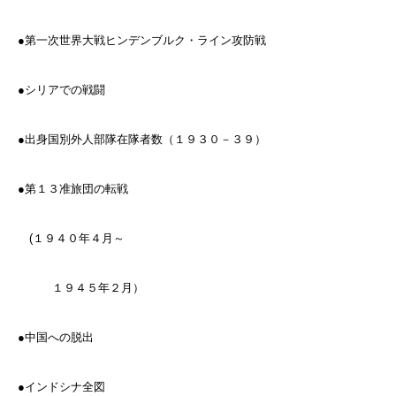
●第一次世界大戦ヒンデンブルク・ライン攻防戦
●シリアでの戦闘
●出身国別外人部隊在隊者数（１９３０－３９）
●第１３准旅団の転戦
(１９４０年４月～
１９４５年２月）
●中国への脱出
●インドシナ全図