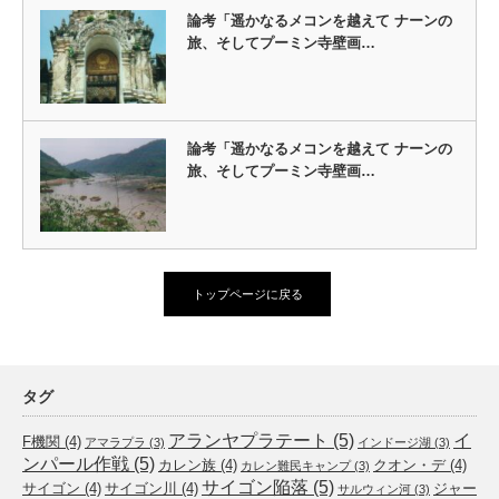
論考「遥かなるメコンを越えて ナーンの
旅、そしてプーミン寺壁画…
論考「遥かなるメコンを越えて ナーンの
旅、そしてプーミン寺壁画…
トップページに戻る
タグ
アランヤプラテート
(5)
イ
F機関
(4)
アマラプラ
(3)
インドージ湖
(3)
ンパール作戦
(5)
カレン族
(4)
クオン・デ
(4)
カレン難民キャンプ
(3)
サイゴン陥落
(5)
サイゴン
(4)
サイゴン川
(4)
ジャー
サルウィン河
(3)