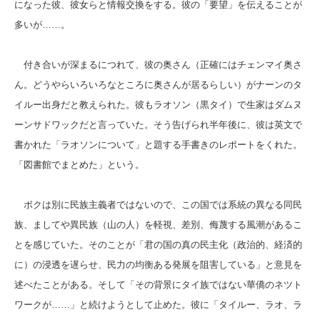
になった彼、彼女らと情報交換をする。彼の「要望」を伝えることが
多いが……。
付き合いが深まるにつれて、彼の奥さん（正確にはチェンマイ奥さ
ん。どうやらいろいろなところに奥さんが居るらしい）がナーンのタ
イルー出身だと教えられた。彼もラオソン（黒タイ）で生家はダムヌ
ーンサドワックだと言っていた。そう告げられ半年後に、彼は英文で
書かれた「ラオソンについて」と題する手書きのレポートをくれた。
「図書館でまとめた」という。
ボクは別に民族主義者ではないので、この国では系統の異なる同民
族、ましてや異民族（山の人）を軽視、差別、侮蔑する風潮があるこ
とを感じていた。そのことが「君の国の真の民主化（政治的、経済的
に）の浸透を遅らせ、民力の均衡ある発展を阻害している」と意見を
述べたことがある。そして「その背景にタイ族ではない華僑のネツト
ワークが……」と続けようとして止めた。彼に「タイルー、ラオ、ラ