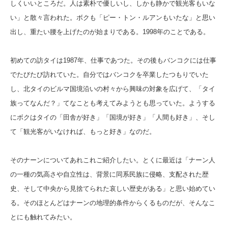
しくいいところだ。人は素朴で優しいし、しかも静かで観光客もいな
い」と散々言われた。ボクも「ピー・トン・ルアンもいたな」と思い
出し、重たい腰を上げたのが始まりである。1998年のことである。
初めての訪タイは1987年、仕事であつた。その後もバンコクには仕事
でたびたび訪れていた。自分ではバンコクを卒業したつもりでいた
し、北タイのビルマ国境沿いの村々から興味の対象を広げて、「タイ
族ってなんだ？」てなことも考えてみようとも思っていた。ようする
にボクはタイの「田舎が好き」「国境が好き」「人間も好き」、そし
て「観光客がいなければ、もっと好き」なのだ。
そのナーンについてあれこれご紹介したい。とくに最近は「ナーン人
の一種の気高さや自立性は、背景に同系民族に侵略、支配された歴
史、そして中央から見捨てられた哀しい歴史がある」と思い始めてい
る。そのほとんどはナーンの地理的条件からくるものだが、そんなこ
とにも触れてみたい。