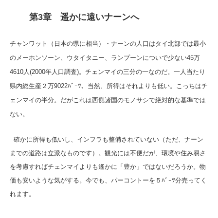
第3章 遥かに遠いナーンへ
チャンワット（日本の県に相当）・ナーンの人口はタイ北部では最小
のメーホンソーン、ウタイタニー、ランプーンについで少ない45万
4610人(2000年人口調査)。チェンマイの三分の一なのだ。一人当たり
県内総生産２万9022ﾊﾞｰﾂ、当然、所得はそれよりも低い。こっちはチ
ェンマイの半分。だがこれは西側諸国のモノサシで絶対的な基準では
ない。
確かに所得も低いし、インフラも整備されていない（ただ、ナーン
までの道路は立派なものです）。観光には不便だが、環境や住み易さ
を考慮すればチェンマイよりも遙かに「豊か」ではないだろうか。物
価も安いような気がする。今でも、パーコントーを５ﾊﾞｰﾂ分売ってく
れます。