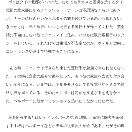
ボクはタイの北部がいいのだ。なかでもラオスと国境を接するタイ
北部の北東部にあるチャンワット・ナーンは不思議なくらいに好き
だ。ナーンに行きたいから北タイの旅を続けているのかも知れない。
きっかけは、私の旅行にいつも同行する運転手が作ってくれた。英会
話に不自由しない彼はチェンマイに住み、いつもは観光客相手のタク
シーをしている。それだけでは生活が不安定なのか、ホテルと契約し
エントランスや路上で待機することになる。
ある時、チェンライ行きを約束した運転手が急病で来られなくなっ
た。その時に定宿の紹介で彼を知った。もう彼の家族を含めた付き合
いが８年になる。いまではホテルを介さないで直接電話やＦＡＸで連
絡し彼を雇っている。そのためにボクは定宿を変えざるをえなかっ
た。ベルボーイに彼がコミッションを払いたくなかったためだ。
車を所有するとはいえドライバーの立場は弱い。確実に顧客を確保
する手段はベルボーイなどホテルの従業員の紹介である。だがその度