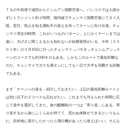
ＴＧの午前便で成田からドンムアン国際空港へ。バンコクでは入国せ
ずにトランジット約２時間、国内線でチェンマイ国際空港にてタイ入
国。翌日、気心を知る運転手の迎えを待ってナーンに向け出発。チェ
ンマイ滞在14時間、これがいつものパターン。とにかくナーンまでは
遠い。大げさに聞こえるかも知れないが結構覚悟がいる。今年（２０
０１年）の２月10日に行ったチェンマイ→パヤオ→チェンムアン→ナ
ーンのコースでも約340キロもある。しかもこのルートで最短距離な
のだ。チェンマイでガスを満タンにしても一日で大半を消費する距離
でもある。
まず「ナーンへの道を」紹介しておきたい。上記の最短距離ルートと
は別に以下の２コースも忘れがたい。これまでも与えられた時間に応
じて道中を選択してきた。旅の醍醐味の一つは「寄り道」にある。寄
り道するから旅にふくらみが持てて、思わぬ体験ができるというもん
だ。目的地に直行したかったら飛行機があったら使えばいい。そんな