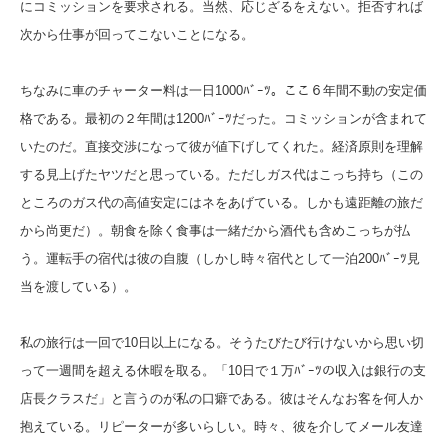
にコミッションを要求される。当然、応じざるをえない。拒否すれば
次から仕事が回ってこないことになる。
ちなみに車のチャーター料は一日1000ﾊﾞｰﾂ。ここ６年間不動の安定価
格である。最初の２年間は1200ﾊﾞｰﾂだった。コミッションが含まれて
いたのだ。直接交渉になって彼が値下げしてくれた。経済原則を理解
する見上げたヤツだと思っている。ただしガス代はこっち持ち（この
ところのガス代の高値安定にはネをあげている。しかも遠距離の旅だ
から尚更だ）。朝食を除く食事は一緒だから酒代も含めこっちが払
う。運転手の宿代は彼の自腹（しかし時々宿代として一泊200ﾊﾞｰﾂ見
当を渡している）。
私の旅行は一回で10日以上になる。そうたびたび行けないから思い切
って一週間を超える休暇を取る。「10日で１万ﾊﾞｰﾂの収入は銀行の支
店長クラスだ」と言うのが私の口癖である。彼はそんなお客を何人か
抱えている。リピーターが多いらしい。時々、彼を介してメール友達