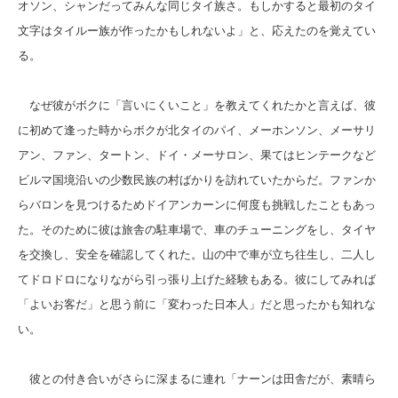
オソン、シャンだってみんな同じタイ族さ。もしかすると最初のタイ
文字はタイルー族が作ったかもしれないよ」と、応えたのを覚えてい
る。
なぜ彼がボクに「言いにくいこと」を教えてくれたかと言えば、彼
に初めて逢った時からボクが北タイのパイ、メーホンソン、メーサリ
アン、ファン、タートン、ドイ・メーサロン、果てはヒンテークなど
ビルマ国境沿いの少数民族の村ばかりを訪れていたからだ。ファンか
らバロンを見つけるためドイアンカーンに何度も挑戦したこともあっ
た。そのために彼は旅舎の駐車場で、車のチューニングをし、タイヤ
を交換し、安全を確認してくれた。山の中で車が立ち往生し、二人し
てドロドロになりながら引っ張り上げた経験もある。彼にしてみれば
「よいお客だ」と思う前に「変わった日本人」だと思ったかも知れな
い。
彼との付き合いがさらに深まるに連れ「ナーンは田舎だが、素晴ら