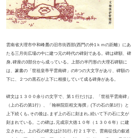
雲南省大理市中和峰麓の旧市街西部(西門の外1ｋｍの距離）にあ
たる三月街広場の中に建つ元の時代の碑刻である。碑は碑額、碑
身､碑座の3部分から成っている。上部の半円形の大理石碑額に
は、篆書の「世祖皇帝平雲南碑」の8つの大文字があり、碑額の
下に、２つの黒石が上下に相接していて成る碑身がある。
碑文は１３００余りの文字で、第１行だけは、「世祖平雲南碑」
（上の石の第1行）、「翰林院臣程文海撰」(下の石の第1行）と
上下続くも､その後は､まず上の石に刻まれ､続いて下の石に文が
刻まれている。この碑は､元成宗大徳１０年（１３０６年）に建
立された。上の石の碑文は計31行､行２１字で、雲南征伐の叙述