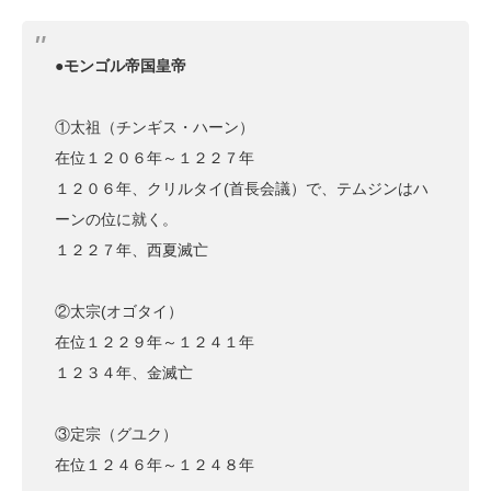
●モンゴル帝国皇帝
①太祖（チンギス・ハーン）
在位１２０６年～１２２７年
１２０６年、クリルタイ(首長会議）で、テムジンはハ
ーンの位に就く。
１２２７年、西夏滅亡
②太宗(オゴタイ）
在位１２２９年～１２４１年
１２３４年、金滅亡
③定宗（グユク）
在位１２４６年～１２４８年