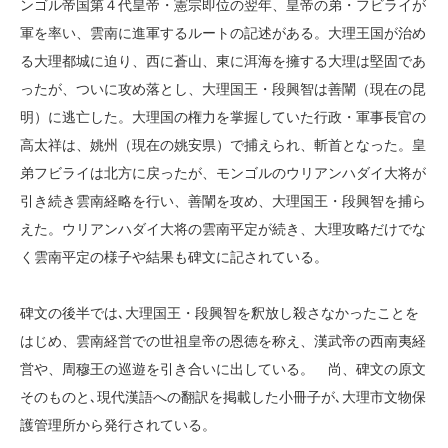
ンゴル帝国第４代皇帝・憲宗即位の翌年、皇帝の弟・フビライが
軍を率い、雲南に進軍するルートの記述がある。大理王国が治め
る大理都城に迫り、西に蒼山、東に洱海を擁する大理は堅固であ
ったが、ついに攻め落とし、大理国王・段興智は善闡（現在の昆
明）に逃亡した。大理国の権力を掌握していた行政・軍事長官の
高太祥は、姚州（現在の姚安県）で捕えられ、斬首となった。皇
弟フビライは北方に戻ったが、モンゴルのウリアンハダイ大将が
引き続き雲南経略を行い、善闡を攻め、大理国王・段興智を捕ら
えた。ウリアンハダイ大将の雲南平定が続き、大理攻略だけでな
く雲南平定の様子や結果も碑文に記されている。
碑文の後半では､大理国王・段興智を釈放し殺さなかったことを
はじめ、雲南経営での世祖皇帝の恩徳を称え、漢武帝の西南夷経
営や、周穆王の巡遊を引き合いに出している。 尚、碑文の原文
そのものと､現代漢語への翻訳を掲載した小冊子が､大理市文物保
護管理所から発行されている。