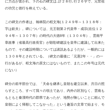
に力点が置かれ、下の石の碑文は､計２８行､行２６字で、元世祖
の功労と徳行を称えている。
この碑文の作者は、翰林院の程文海(１２４９年～１３１８年：
字は鉅夫）。碑については、元王朝第２代皇帝・成宗(在位１２
９４年～１３０７年）の時代の大徳8年（１３０４年）、雲南平
章政事（省最高行政長官）が顕彰碑建設を皇帝に建議して出来た
もので、その建設時期については諸説あるようだが、一般的には
１３０８年とされている。（碑文の最後に「元憲2年・・」の一
行があるが、程文海の原文にはないもので、またこの年号は元代
にない）
碑分の前半部分では、「天命を継承し皇朝を建立以来、月日の照
らすところ、すべて我々の領土であり、内外の区別なく、雲南も
もともと秦漢時代の郡県であったが、地勢が険しいことに頼んで
皇朝によく帰順してこなかった」という趣旨の文章で始まり、モ