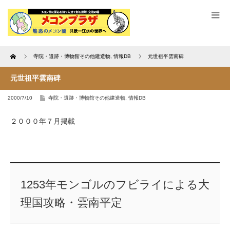
Home
寺院・遺跡・博物館その他建造物
,
情報DB
元世祖平雲南碑
元世祖平雲南碑
2000/7/10
寺院・遺跡・博物館その他建造物
,
情報DB
２０００年７月掲載
1253年モンゴルのフビライによる大
理国攻略・雲南平定