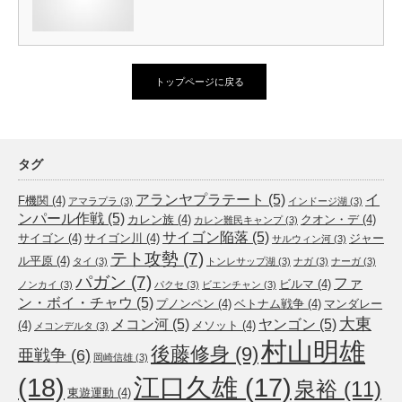
トップページに戻る
タグ
アランヤプラテート
(5)
イ
F機関
(4)
アマラプラ
(3)
インドージ湖
(3)
ンパール作戦
(5)
カレン族
(4)
クオン・デ
(4)
カレン難民キャンプ
(3)
サイゴン陥落
(5)
サイゴン
(4)
サイゴン川
(4)
ジャー
サルウィン河
(3)
テト攻勢
(7)
ル平原
(4)
タイ
(3)
トンレサップ湖
(3)
ナガ
(3)
ナーガ
(3)
パガン
(7)
ファ
ビルマ
(4)
ノンカイ
(3)
パクセ
(3)
ビエンチャン
(3)
ン・ボイ・チャウ
(5)
プノンペン
(4)
ベトナム戦争
(4)
マンダレー
大東
メコン河
(5)
ヤンゴン
(5)
(4)
メソット
(4)
メコンデルタ
(3)
村山明雄
後藤修身
(9)
亜戦争
(6)
岡崎信雄
(3)
(18)
江口久雄
(17)
泉裕
(11)
東遊運動
(4)