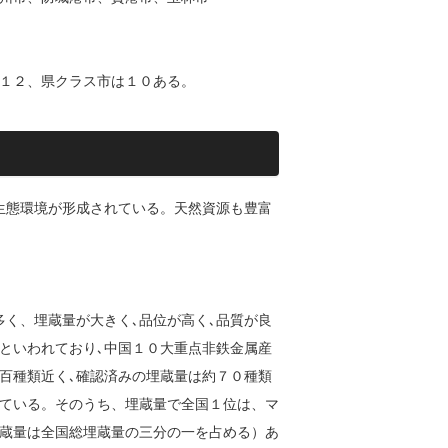
１２、県クラス市は１０ある。
な生態環境が形成されている。天然資源も豊富
多く、埋蔵量が大きく､品位が高く､品質が良
」といわれており､中国１０大重点非鉄金属産
百種類近く､確認済みの埋蔵量は約７０種類
ている。そのうち、埋蔵量で全国１位は、マ
蔵量は全国総埋蔵量の三分の一を占める）あ