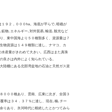
１９２，０００ha。海底が平らで､暗礁が
､鉱物､エネルギー､対外貿易､輸送､観光など
り、東中国海より５０種類多く、資源量は７
生物資源は１４９種類に達し、ナマコ、カ
の水産量がきわめて大きい。広西はまた真珠
の良さは内外によく知られている。
大陸棚にある北部湾盆地の石油と天然ガス資
８０００種あり、雲南、広東に次ぎ、全国３
覆率は３４．３７％に達し、現在､楠､チー
余りあり、氷河時代に根絶したとかつてみら