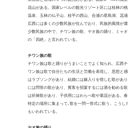
花山がある。国家レベルの観光リゾート区には桂林の桃
温泉、玉林の仏子山、桂平の西山、合浦の星島湖、茘浦
広西には多くの少数民族が住んでおり、民族的風情が濃
少数民族の中で、チワン族の歌、ヤオ族の踊り、ミャオ
の「四絶」と言われている。
チワン族の歌
チワン族は歌と踊りがうまいことでよく知られ、広西チ
ワン族は歌で自分たちの生活と労働を表現し、思想と感
はラブソングがあり、結婚には嫁入りを惜しむ歌があり
には問答の歌があり、賓客を招宴するには酒を勧める歌
は祈祷歌があり、子供用にはわらべ歌や童謡がある。春
特定の場所に集まって､歌を一問一答式に歌う。こうし
もいわれている。
ヤオ族の踊り