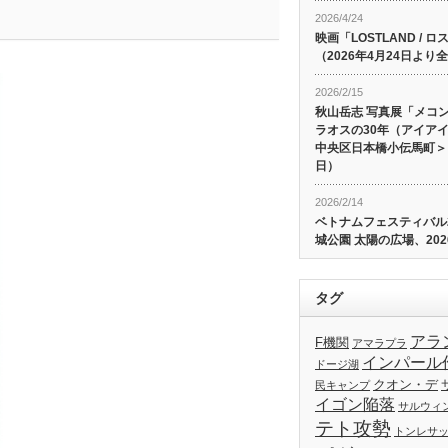
2026/4/24
映画「LOSTLAND /
（2026年4月24日よ
2026/2/15
秋山岳志 写真展「メコ
ラオスの30年（アイア
中央区日本橋小伝馬町＞、
日）
2026/2/14
ベトナムフェスティバル20
城公園 太陽の広場、202
タグ
アラ
F機関
アマラプラ
インパール
ドージ湖
クオン・デ
民キャンプ
イゴン陥落
サルウィ
テト攻勢
トンレサ