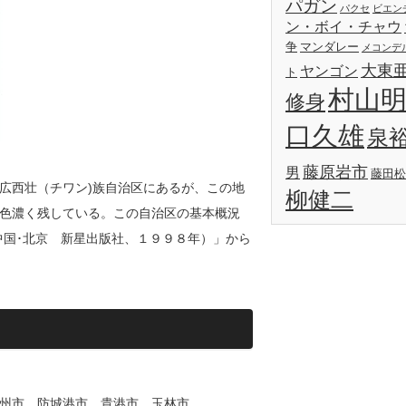
パガン
パクセ
ビエン
ン・ボイ・チャウ
争
マンダレー
メコンデ
大東
ヤンゴン
ト
村山
修身
口久雄
泉
藤原岩市
男
藤田松
広西壮（チワン)族自治区にあるが、この地
柳健二
色濃く残している。この自治区の基本概況
中国･北京 新星出版社、１９９８年）」から
州市、防城港市、貴港市、玉林市