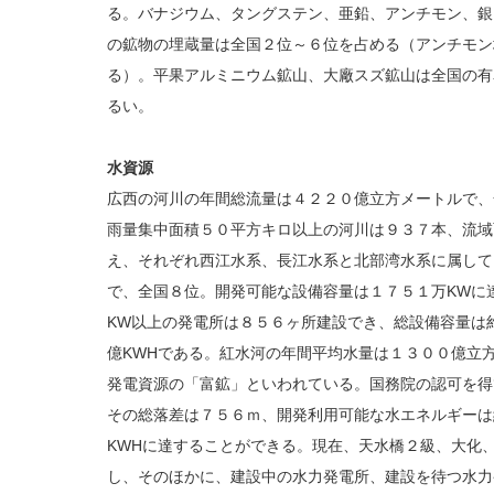
る。バナジウム、タングステン、亜鉛、アンチモン、銀
の鉱物の埋蔵量は全国２位～６位を占める（アンチモン
る）。平果アルミニウム鉱山、大廠スズ鉱山は全国の有
るい。
水資源
広西の河川の年間総流量は４２２０億立方メートルで、
雨量集中面積５０平方キロ以上の河川は９３７本、流域
え、それぞれ西江水系、長江水系と北部湾水系に属して
で、全国８位。開発可能な設備容量は１７５１万KWに
KW以上の発電所は８５６ヶ所建設でき、総設備容量は
億KWHである。紅水河の年間平均水量は１３００億立
発電資源の「富鉱」といわれている。国務院の認可を得
その総落差は７５６ｍ、開発利用可能な水エネルギーは
KWHに達することができる。現在、天水橋２級、大化
し、そのほかに、建設中の水力発電所、建設を待つ水力