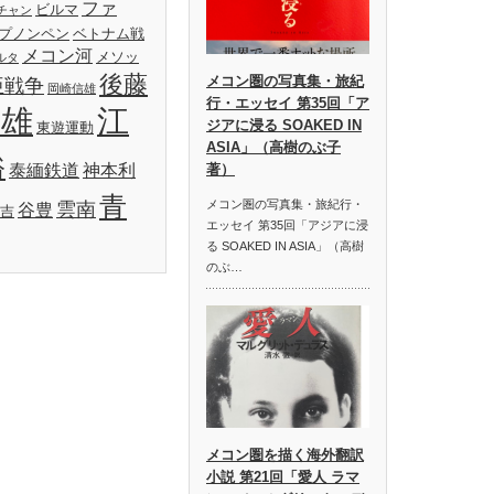
ファ
ビルマ
チャン
プノンペン
ベトナム戦
メコン河
メソッ
ルタ
後藤
メコン圏の写真集・旅紀
亜戦争
岡崎信雄
行・エッセイ 第35回「ア
明雄
江
ジアに浸る SOAKED IN
東遊運動
ASIA」（高樹のぶ子
裕
泰緬鉄道
神本利
著）
青
メコン圏の写真集・旅紀行・
雲南
谷豊
吉
エッセイ 第35回「アジアに浸
る SOAKED IN ASIA」（高樹
のぶ…
メコン圏を描く海外翻訳
小説 第21回「愛人 ラマ