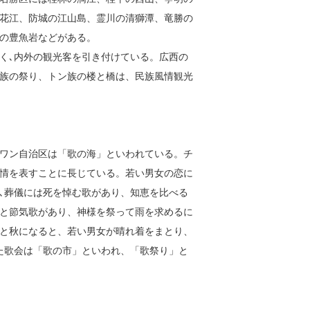
花江、防城の江山島、霊川の清獅潭、竜勝の
の豊魚岩などがある。
く､内外の観光客を引き付けている。広西の
族の祭り、トン族の楼と橋は、民族風情観光
ワン自治区は「歌の海」といわれている。チ
情を表すことに長じている。若い男女の恋に
､葬儀には死を悼む歌があり、知恵を比べる
と節気歌があり、神様を祭って雨を求めるに
と秋になると、若い男女が晴れ着をまとり、
た歌会は「歌の市」といわれ、「歌祭り」と