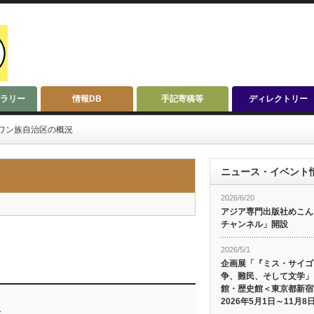
ラリー
情報DB
手記寄稿等
ディレクトリー
ワン族自治区の概況
ニュース・イベント
2026/6/20
アジア専門出版社めこんによ
チャンネル」開設
2026/5/1
企画展「『ミス・サイゴ
争、難民、そして文学」
館・歴史館＜東京都新宿
2026年5月1日～11月8
所