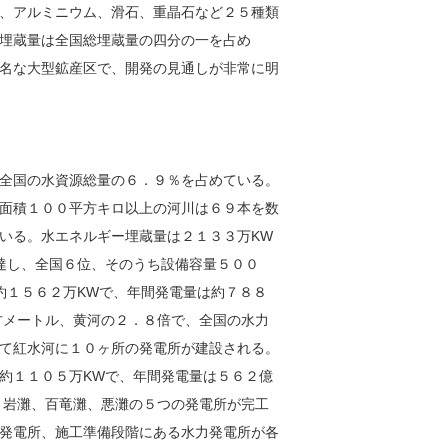
、アルミニウム、滑石、重晶石など２５種類
埋蔵量は全国総埋蔵量の四分の一を占め
名な大型鉱産区で、開発の見通しが非常に明
全国の水資源総量の６．９％を占めている。
面積１００平方キロ以上の河川は６９本を数
いる。水エネルギー埋蔵量は２１３３万KW
達し、全国６位、そのうち設備容量５００
約１５６２万KWで、年間発電量は約７８８
方メートル、黄河の２．８倍で、全国の水力
て紅水河に１０ヶ所の発電所が建設される。
約１１０５万KWで、年間発電量は５６２億
、岩灘、百竜灘、悪灘の５つの発電所が完工
発電所、施工準備段階にある水力発電所が各