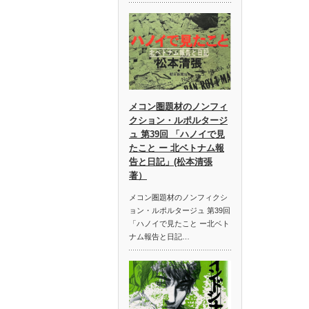
メコン圏題材のノンフィ
クション・ルポルタージ
ュ 第39回 「ハノイで見
たこと ー 北ベトナム報
告と日記」(松本清張
著）
メコン圏題材のノンフィクシ
ョン・ルポルタージュ 第39回
「ハノイで見たこと ー北ベト
ナム報告と日記…