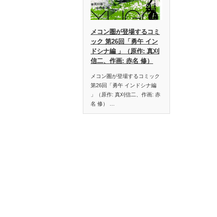
メコン圏が登場するコミ
ック 第26回「勇午 イン
ドシナ編 」（原作: 真刈
信二、作画: 赤名 修）
メコン圏が登場するコミック
第26回「勇午 インドシナ編
」（原作: 真刈信二、作画: 赤
名 修） …