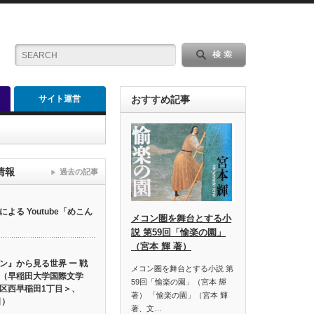
サイト運営
おすすめ記事
情報
過去の記事
る Youtube「めこん
メコン圏を舞台とする小
説 第59回「愉楽の園」
（宮本 輝 著）
ン』から見る世界 ー 戦
メコン圏を舞台とする小説 第
（早稲田大学国際文学
59回「愉楽の園」（宮本 輝
区西早稲田1丁目＞、
著） 「愉楽の園」（宮本 輝
日）
著、文…