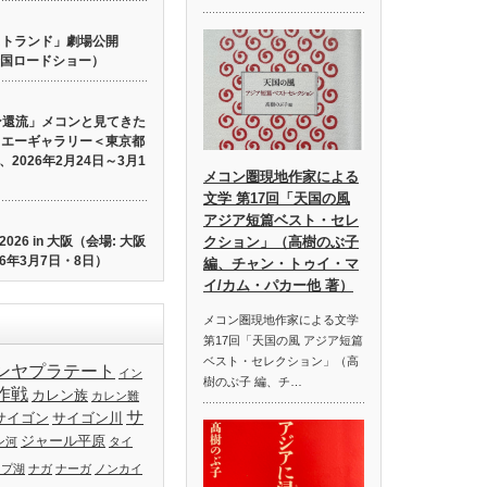
 ロストランド」劇場公開
り全国ロードショー）
ン還流」メコンと見てきた
イエーギャラリー＜東京都
2026年2月24日～3月1
メコン圏現地作家による
文学 第17回「天国の風
アジア短篇ベスト・セレ
26 in 大阪（会場: 大阪
クション」（高樹のぶ子
6年3月7日・8日）
編、チャン・トゥイ・マ
イ/カム・パカー他 著）
メコン圏現地作家による文学
第17回「天国の風 アジア短篇
ベスト・セレクション」（高
ンヤプラテート
イン
樹のぶ子 編、チ…
作戦
カレン族
カレン難
サ
サイゴン
サイゴン川
ジャール平原
ン河
タイ
ップ湖
ナガ
ナーガ
ノンカイ