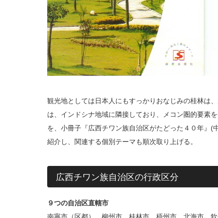
観光地としては日本人にもすっかりおなじみの桂林は、
は、インドシナ地域に隣接しており、メコン圏的要素を
を、小冊子『広西チワン族自治区がたどった４０年』(
紹介し、関連する個別テーマも順次取り上げる。
広西チワン族自治区の行政区分
９つの自治区直轄市
南寧市（区都）、柳州市、桂林市、梧州市、北海市、欽