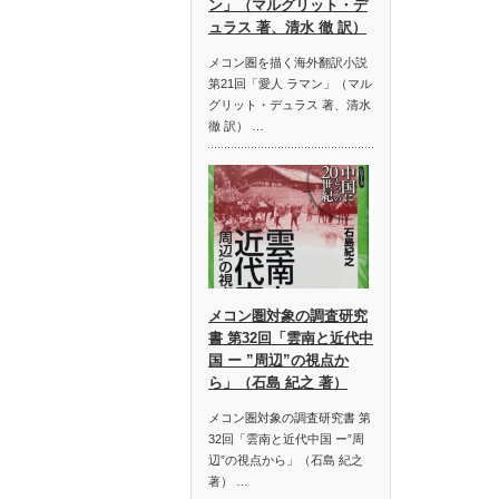
ン」（マルグリット・デ
ュラス 著、清水 徹 訳）
メコン圏を描く海外翻訳小説
第21回「愛人 ラマン」（マル
グリット・デュラス 著、清水
徹 訳） …
メコン圏対象の調査研究
書 第32回「雲南と近代中
国 ー ”周辺”の視点か
ら」（石島 紀之 著）
メコン圏対象の調査研究書 第
32回「雲南と近代中国 ー”周
辺”の視点から」（石島 紀之
著） …