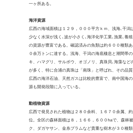
一ヶ所ある。
海洋資源
広西の海域面積は１２９，０００平方ｋｍ、浅海､干潟は
少なく水深が浅く､波が小さく､海洋化学工業､漁業､養殖
の資源が豊富である。確認済みの魚類は約６００種類あ
０余万トンに達する。浅海、干潟の海底棲息と潮間帯の
キ、ハマグリ、サルボウ、オゴノリ、真珠貝､海藻など
が多く、特に合浦の真珠は「南珠」と呼ばれ、その品質
広西の海洋石油、天然ガスは比較的豊富で、南中国海の
源も開発段階に入っている。
動植物資源
広西で発見された植物は２８０余科、１６７０余属、約
位。全区の森林面積は８，１６６，６００haで、森林被
ク、ダガヤサン、金糸プラムなど貴重な樹木が３０種類