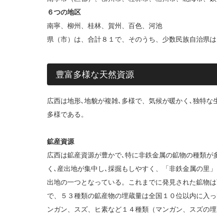
６つの地区
南寧、柳州、桂林、賀州、百色、河池
県（市）は、合計８１で、そのうち、少数民族自治県は
豊富多様な天然資源
広西は地形､地貌が複雑､多様で、気候が暖かく､独特
多様である。
鉱産資源
広西は鉱産資源が豊かで､特に非鉄金属の鉱物の種類が
く､産出地が集中し､採掘もしやすく、「非鉄金属の里
出地の一つとなっている。これまでに発見された鉱物は
で、５３種類の鉱産物の埋蔵量は全国１０位以内に入っ
ンガン、スズ、ヒ素など１４種類（マンガン、スズの埋