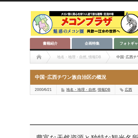
書籍紹介
企画特集
フォトギャ
地名・地理・自然
,
情報DB
中国･広西チ
中国･広西チワン族自治区の概況
2000/6/21
地名・地理・自然
,
情報DB
広西
豊富な天然資源と独特な観光名