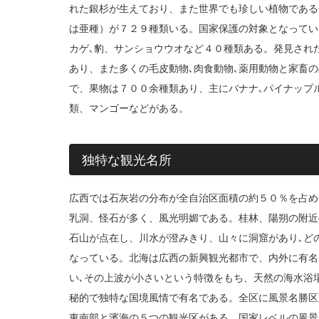
れた銀杉が生えており、また世界でも珍しい植物である
は亜種）が７２９種類いる。国家保護の対象となってい
カゲ､豹、サンショウウオなど４０種類ある。発見され
あり、また多くの毛皮動物､肉食動物､薬用動物と家畜
で、果物は７００余種類あり、主にバナナ､パイナップ
類、マンゴーなどがある。
独特な観光名所
広西では石灰岩の分布が全自治区面積の約５０％を占め
乳洞、怪石が多く、風光明媚である。桂林、陽朔の附近
石山が点在し、川水が澄みきり、山々に洞窟があり､ど
なっている。北海は広西の新興観光都市で、内外に有名
い､その上波が小さいという特徴をもち、天然の海水浴
秘的で独特な国境風情で有名である。全区に風景名勝区
東南部と濱海の５つの観光区がある。国家レベルの風景