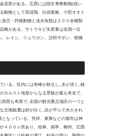
金花茶がある。広西には陸生脊椎動物(或い
る動物として班冠鶏、白頭葉猴、小型オオト
た漁労・狩猟動物と淡水魚類は２００余種類
の品種がある。サトウキビ生産量は全国一位
ル、レイシ、リュウガン、沙田ザボン、柑橘
ている。区内には奇峰が林立し､水が清く､鍾
のカルスト地形からなる景観が最も有名で、
の洞窟も奇異で､全国の観光重点地区の一つと
な北海銀灘は砂が白く､浜が平らで水がきれ
場となっている。凭祥、東興などの都市は神
が４００ヶ所あり、桂林、南寧、柳州、広西
名勝区には桂林の漓江、桂平の西山、寧明の