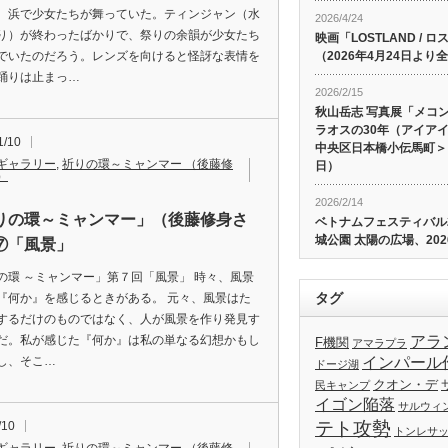
、浜で少女たちが舞っていた。ティンジャン（水
2026/4/24
り）が終わったばかりで、祭りの余韻が少女たち
映画「LOSTLAND /
でいたのだろう。レンズを向けると怪訝な表情を
（2026年4月24日よ
踊りは止まっ…
2026/2/15
秋山岳志 写真展「メコ
ラオスの30年（アイア
1/10
中央区日本橋小伝馬町＞、
ギャラリー
,
祈りの環～ミャンマー （後藤修
日）
）
2026/2/14
りの環～ミャンマー」（後藤修身さ
ベトナムフェスティバル20
城公園 太陽の広場、202
⑦「風景」
の環 ～ミャンマー」第７回「風景」 時々、風景
タグ
『何か』を感じるときがある。 元々、風景はた
するだけのものではなく、人が風景を作り発見す
だ。私が感じた『何か』は私の単なる幻想かもし
アラ
F機関
アマラプラ
し、そこ…
インパール
ドージ湖
クオン・デ
民キャンプ
イゴン陥落
サルウィ
テト攻勢
/10
トンレサ