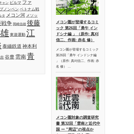
ファ
ビルマ
チャン
プノンペン
ベトナム戦
メコン河
メソッ
ルタ
後藤
メコン圏が登場するコミ
亜戦争
岡崎信雄
ック 第26回「勇午 イン
明雄
江
ドシナ編 」（原作: 真刈
東遊運動
信二、作画: 赤名 修）
裕
泰緬鉄道
神本利
メコン圏が登場するコミック
青
第26回「勇午 インドシナ編
雲南
谷豊
吉
」（原作: 真刈信二、作画: 赤
名 修） …
メコン圏対象の調査研究
書 第32回「雲南と近代中
国 ー ”周辺”の視点か