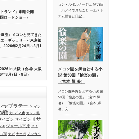
ョン・ルポルタージュ 第39回
「ハノイで見たこと ー北ベト
 ロストランド」劇場公開
ナム報告と日記…
り全国ロードショー）
ン還流」メコンと見てきた
イエーギャラリー＜東京都
2026年2月24日～3月1
26 in 大阪（会場: 大阪
メコン圏を舞台とする小
6年3月7日・8日）
説 第59回「愉楽の園」
（宮本 輝 著）
メコン圏を舞台とする小説 第
59回「愉楽の園」（宮本 輝
著） 「愉楽の園」（宮本 輝
ンヤプラテート
イン
著、文…
作戦
カレン族
カレン難
サ
サイゴン
サイゴン川
ジャール平原
ン河
タイ
ップ湖
ナガ
ナーガ
ノンカイ