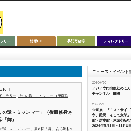
ラリー
情報DB
手記寄稿等
ディレクトリー
ニュース・イベント
2026/6/20
アジア専門出版社めこんによ
0/10
チャンネル」開設
ギャラリー
,
祈りの環～ミャンマー （後藤修
）
2026/5/1
企画展「『ミス・サイゴ
りの環～ミャンマー」（後藤修身さ
争、難民、そして文学」
⑧「舞」
館・歴史館＜東京都新宿
2026年5月1日～11月8
の環 ～ミャンマー」第８回「舞」 ある漁村の