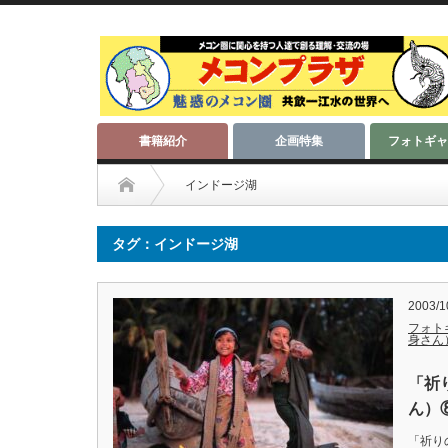
書籍紹介
企画特集
フォトギャ
インドージ湖
タグ：インドージ湖
2003/1
フォト
身さん
「祈
ん）
「祈り