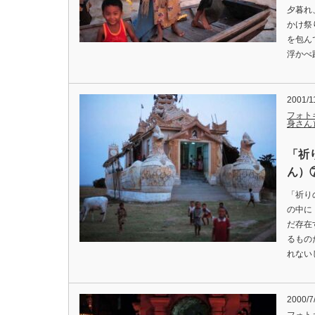
夕暮れ
かけ祭
を包ん
浮かべ
2001/1
フォト
身さん
「祈
ん）
「祈り
の中に
だ存在
るもの
れない
2000/7