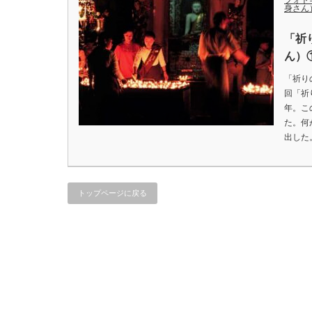
フォト
身さん
「祈
ん）
「祈り
回「祈
年。こ
た。何
出した
トップページに戻る