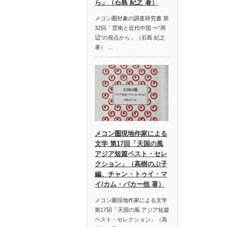
ら」（石島 紀之 著）
メコン圏対象の調査研究書 第
32回「雲南と近代中国 ー”周
辺”の視点から」（石島 紀之
著） …
メコン圏現地作家による
文学 第17回「天国の風
アジア短篇ベスト・セレ
クション」（高樹のぶ子
編、チャン・トゥイ・マ
イ/カム・パカー他 著）
メコン圏現地作家による文学
第17回「天国の風 アジア短篇
ベスト・セレクション」（高