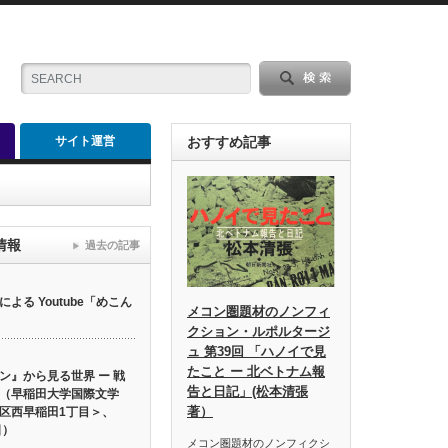
サイト運営
おすすめ記事
情報
過去の記事
る Youtube「めこん
メコン圏題材のノンフィ
クション・ルポルタージ
ュ 第39回 「ハノイで見
たこと ー 北ベトナム報
ン』から見る世界 ー 戦
告と日記」(松本清張
（早稲田大学国際文学
著）
区西早稲田1丁目＞、
日）
メコン圏題材のノンフィクシ