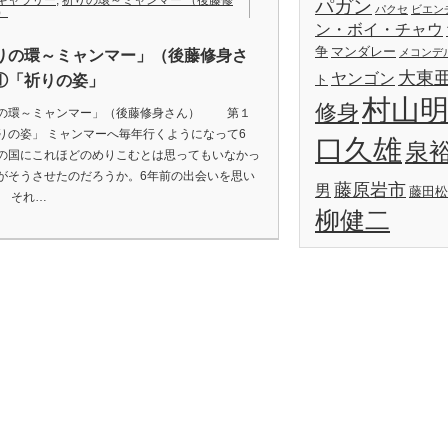
ギャラリー
,
祈りの環～ミャンマー （後藤修
パガン
パクセ
ビエン
）
ン・ボイ・チャウ
争
マンダレー
メコンデ
りの環～ミャンマー」（後藤修身さ
大東
ヤンゴン
①「祈りの姿」
ト
村山
修身
の環～ミャンマー」（後藤修身さん） 第１
りの姿」 ミャンマーへ毎年行くようになって6
口久雄
泉
の国にこれほどのめりこむとは思ってもいなかっ
がそうさせたのだろうか。6年前の出会いを思い
藤原岩市
男
藤田松
。 それ…
柳健二