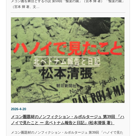
メコン圏を舞台とする小説 第59回「愉楽の園」（宮本 輝 著） 「愉楽の園」
（宮本 輝 著、文…
2026-4-20
メコン圏題材のノンフィクション・ルポルタージュ 第39回 「ハ
ノイで見たこと ー 北ベトナム報告と日記」(松本清張 著）
メコン圏題材のノンフィクション・ルポルタージュ 第39回 「ハノイで見た