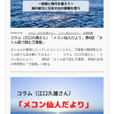
2000/7/10
コラム（江口久雄さん）「メコン仙人だより」
,
企画特集
コラム（江口久雄さん）「メコン仙人だより」第6話 「タ
ミル語で読む万葉歌」
タミル人が倭国に入っていたということから、万葉集の難訓歌をタ
ミル語でも読み解いてみると・・・ コラム（江口久雄さん）「メ
コン仙人だより」 第6話 「タミル語で読む万葉歌」 韓国の女流
の李寧煕が『万葉集』の歌を…