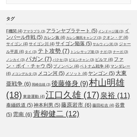
タグ
アランヤプラテート
(5)
イ
F機関
(4)
アマラプラ
(3)
インドージ湖
(3)
ンパール作戦
(5)
カレン族
(4)
クオン・デ
(4)
カレン難民キャンプ
(3)
サイゴン陥落
(5)
サイゴン
(4)
サイゴン川
(4)
ジャー
サルウィン河
(3)
テト攻勢
(7)
ル平原
(4)
タイ
(3)
トンレサップ湖
(3)
ナガ
(3)
ナーガ
(3)
パガン
(7)
ファ
ビルマ
(4)
ノンカイ
(3)
パクセ
(3)
ビエンチャン
(3)
ン・ボイ・チャウ
(5)
プノンペン
(4)
ベトナム戦争
(4)
マンダレー
大東
メコン河
(5)
ヤンゴン
(5)
(4)
メソット
(4)
メコンデルタ
(3)
村山明雄
後藤修身
(9)
亜戦争
(6)
岡崎信雄
(3)
(18)
江口久雄
(17)
泉裕
(11)
東遊運動
(4)
藤原岩市
(6)
泰緬鉄道
(5)
神本利男
(5)
谷豊
藤田松吉
(4)
青柳健二
(12)
雲南
(6)
(5)