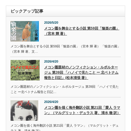
ピックアップ記事
2026/5/20
メコン圏を舞台とする小説 第59回「愉楽の園」
（宮本 輝 著）
メコン圏を舞台とする小説 第59回「愉楽の園」（宮本 輝 著） 「愉楽の園」
（宮本 輝 著、文…
2026/4/20
メコン圏題材のノンフィクション・ルポルター
ジュ 第39回 「ハノイで見たこと ー 北ベトナム
報告と日記」(松本清張 著）
メコン圏題材のノンフィクション・ルポルタージュ 第39回 「ハノイで見た
こと ー北ベトナム報告と日記…
2026/4/20
メコン圏を描く海外翻訳小説 第21回「愛人 ラマ
ン」（マルグリット・デュラス 著、清水 徹 訳）
メコン圏を描く海外翻訳小説 第21回「愛人 ラマン」（マルグリット・デュ
ラス 著、清水 徹 訳） …