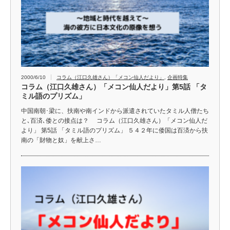
2000/6/10
コラム（江口久雄さん）「メコン仙人だより」
,
企画特集
コラム（江口久雄さん）「メコン仙人だより」第5話 「タ
ミル語のプリズム」
中国南朝･梁に、扶南や南インドから派遣されていたタミル人僧たち
と､百済､倭との接点は？ コラム（江口久雄さん）「メコン仙人だ
より」 第5話 「タミル語のプリズム」 ５４２年に倭国は百済から扶
南の「財物と奴」を献上さ…