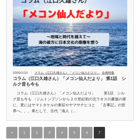
2000/1/10
コラム（江口久雄さん）「メコン仙人だより」
,
企画特集
コラム（江口久雄さん）「メコン仙人だより」 第1話 シ
ルク昔も今も
コラム（江口久雄さん）「メコン仙人だより」 第1話 シル
ク昔も今も 〈ジムトンプソンから２０世紀初の北ラオスの豪族の家
に、更にはヤマトタケルの東征やヤマサチヒコと 「古事記」の世
界へ。。。果たして、古代「海人（…
«
1
2
3
4
5
6
7