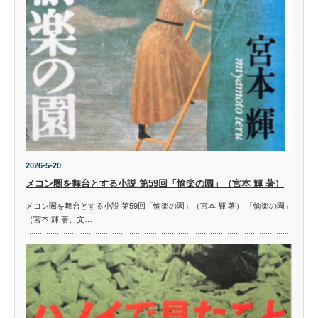
2026-5-20
メコン圏を舞台とする小説 第59回「愉楽の園」（宮本 輝 著）
メコン圏を舞台とする小説 第59回「愉楽の園」（宮本 輝 著） 「愉楽の園」
（宮本 輝 著、文…