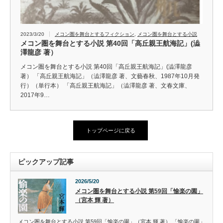
2023/3/20
メコン圏を舞台とするフィクション
,
メコン圏を舞台とする小説
メコン圏を舞台とする小説 第40回「高丘親王航海記」(澁
澤龍彦 著）
メコン圏を舞台とする小説 第40回「高丘親王航海記」(澁澤龍彦
著） 「高丘親王航海記」（澁澤龍彦 著、文藝春秋、1987年10月発
行）（単行本） 「高丘親王航海記」（澁澤龍彦 著、文春文庫、
2017年9…
トップページに戻る
ピックアップ記事
2026/5/20
メコン圏を舞台とする小説 第59回「愉楽の園」
（宮本 輝 著）
メコン圏を舞台とする小説 第59回「愉楽の園」（宮本 輝 著） 「愉楽の園」