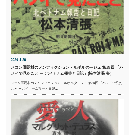
2026-4-20
メコン圏題材のノンフィクション・ルポルタージュ 第39回 「ハ
ノイで見たこと ー 北ベトナム報告と日記」(松本清張 著）
メコン圏題材のノンフィクション・ルポルタージュ 第39回 「ハノイで見た
こと ー北ベトナム報告と日記…