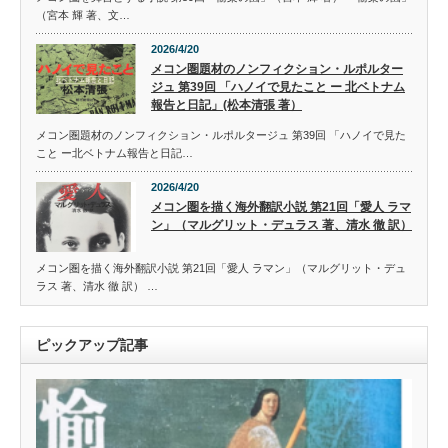
（宮本 輝 著、文…
2026/4/20
メコン圏題材のノンフィクション・ルポルター
ジュ 第39回 「ハノイで見たこと ー 北ベトナム
報告と日記」(松本清張 著）
メコン圏題材のノンフィクション・ルポルタージュ 第39回 「ハノイで見た
こと ー北ベトナム報告と日記…
2026/4/20
メコン圏を描く海外翻訳小説 第21回「愛人 ラマ
ン」（マルグリット・デュラス 著、清水 徹 訳）
メコン圏を描く海外翻訳小説 第21回「愛人 ラマン」（マルグリット・デュ
ラス 著、清水 徹 訳） …
ピックアップ記事