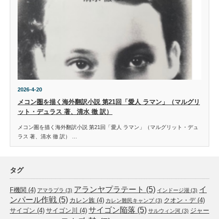
2026-4-20
メコン圏を描く海外翻訳小説 第21回「愛人 ラマン」（マルグリ
ット・デュラス 著、清水 徹 訳）
メコン圏を描く海外翻訳小説 第21回「愛人 ラマン」（マルグリット・デュ
ラス 著、清水 徹 訳） …
タグ
アランヤプラテート
(5)
イ
F機関
(4)
アマラプラ
(3)
インドージ湖
(3)
ンパール作戦
(5)
カレン族
(4)
クオン・デ
(4)
カレン難民キャンプ
(3)
サイゴン陥落
(5)
サイゴン
(4)
サイゴン川
(4)
ジャー
サルウィン河
(3)