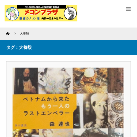
Home
犬養毅
タグ：犬養毅