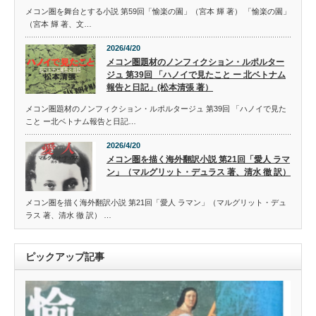
メコン圏を舞台とする小説 第59回「愉楽の園」（宮本 輝 著） 「愉楽の園」
（宮本 輝 著、文…
2026/4/20
メコン圏題材のノンフィクション・ルポルター
ジュ 第39回 「ハノイで見たこと ー 北ベトナム
報告と日記」(松本清張 著）
メコン圏題材のノンフィクション・ルポルタージュ 第39回 「ハノイで見た
こと ー北ベトナム報告と日記…
2026/4/20
メコン圏を描く海外翻訳小説 第21回「愛人 ラマ
ン」（マルグリット・デュラス 著、清水 徹 訳）
メコン圏を描く海外翻訳小説 第21回「愛人 ラマン」（マルグリット・デュ
ラス 著、清水 徹 訳） …
ピックアップ記事