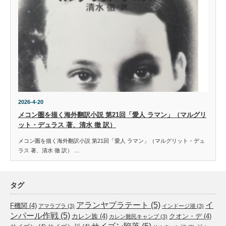
2026-4-20
メコン圏を描く海外翻訳小説 第21回「愛人 ラマン」（マルグリ
ット・デュラス 著、清水 徹 訳）
メコン圏を描く海外翻訳小説 第21回「愛人 ラマン」（マルグリット・デュ
ラス 著、清水 徹 訳） …
タグ
アランヤプラテート
(5)
イ
F機関
(4)
アマラプラ
(3)
インドージ湖
(3)
ンパール作戦
(5)
カレン族
(4)
クオン・デ
(4)
カレン難民キャンプ
(3)