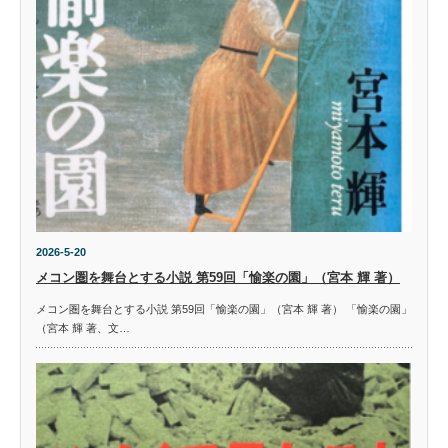
2026-5-20
メコン圏を舞台とする小説 第59回「愉楽の園」（宮本 輝 著）
メコン圏を舞台とする小説 第59回「愉楽の園」（宮本 輝 著） 「愉楽の園」
（宮本 輝 著、文…