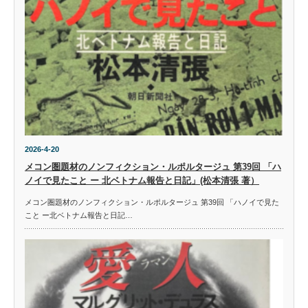
2026-4-20
メコン圏題材のノンフィクション・ルポルタージュ 第39回 「ハ
ノイで見たこと ー 北ベトナム報告と日記」(松本清張 著）
メコン圏題材のノンフィクション・ルポルタージュ 第39回 「ハノイで見た
こと ー北ベトナム報告と日記…