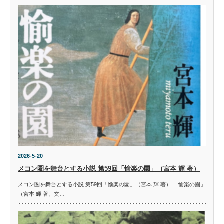
2026-5-20
メコン圏を舞台とする小説 第59回「愉楽の園」（宮本 輝 著）
メコン圏を舞台とする小説 第59回「愉楽の園」（宮本 輝 著） 「愉楽の園」
（宮本 輝 著、文…