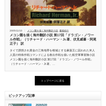
2005/11/10
メコン圏を描く海外翻訳小説
,
書籍紹介
メコン圏を描く海外翻訳小説 第17回「ドラゴン・ノワー
ル作戦」（リチャード・ハーマン・Jr.著、伏見威蕃・阿尾
正子） 訳
タイで誘拐され黄金の三角地帯を根城とする麻薬王に囚われた米人
人質の特殊作戦コマンドによる救出作戦を描いた航空軍事冒険小説
メコン圏を描く海外翻訳小説 第17回「ドラゴン・ノワール作戦」
（リチャード・ハーマン・Jr.著、…
トップページに戻る
ピックアップ記事
2026/5/20