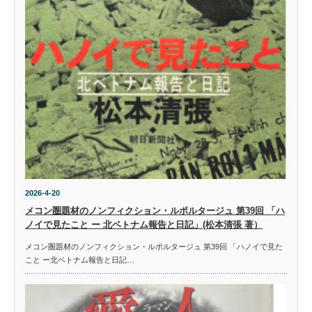
2026-4-20
メコン圏題材のノンフィクション・ルポルタージュ 第39回 「ハ
ノイで見たこと ー 北ベトナム報告と日記」(松本清張 著）
メコン圏題材のノンフィクション・ルポルタージュ 第39回 「ハノイで見た
こと ー北ベトナム報告と日記…