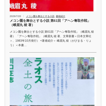
2026/7/20
メコン圏を舞台とする小説
,
書籍紹介
メコン圏を舞台とする小説 第61回「アヘン奪取作戦」
（峨眉丸 稜 著）
メコン圏を舞台とする小説 第61回「アヘン奪取作戦」（峨眉丸 稜
著） 「アヘン奪取作戦」（峨眉丸 稜 著、文華新書＜日本文華社
＞、1983年10月発行） <著者紹介＞ 峨眉丸 稜（がびまる・りょ
う）＜本書…