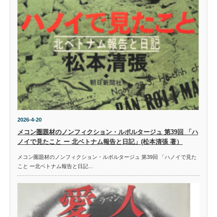
2026-4-20
メコン圏題材のノンフィクション・ルポルタージュ 第39回 「ハ
ノイで見たこと ー 北ベトナム報告と日記」(松本清張 著）
メコン圏題材のノンフィクション・ルポルタージュ 第39回 「ハノイで見た
こと ー北ベトナム報告と日記…