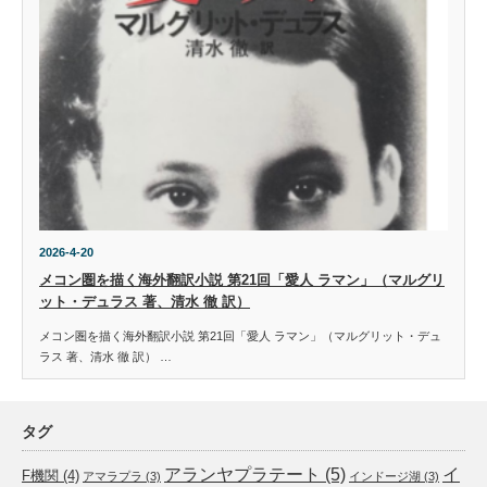
2026-4-20
メコン圏を描く海外翻訳小説 第21回「愛人 ラマン」（マルグリ
ット・デュラス 著、清水 徹 訳）
メコン圏を描く海外翻訳小説 第21回「愛人 ラマン」（マルグリット・デュ
ラス 著、清水 徹 訳） …
タグ
アランヤプラテート
(5)
イ
F機関
(4)
アマラプラ
(3)
インドージ湖
(3)