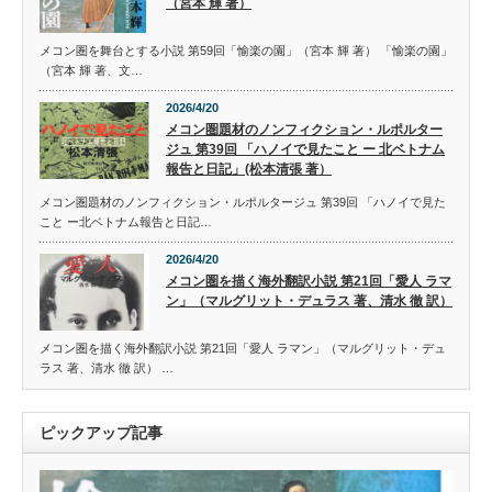
（宮本 輝 著）
メコン圏を舞台とする小説 第59回「愉楽の園」（宮本 輝 著） 「愉楽の園」
（宮本 輝 著、文…
2026/4/20
メコン圏題材のノンフィクション・ルポルター
ジュ 第39回 「ハノイで見たこと ー 北ベトナム
報告と日記」(松本清張 著）
メコン圏題材のノンフィクション・ルポルタージュ 第39回 「ハノイで見た
こと ー北ベトナム報告と日記…
2026/4/20
メコン圏を描く海外翻訳小説 第21回「愛人 ラマ
ン」（マルグリット・デュラス 著、清水 徹 訳）
メコン圏を描く海外翻訳小説 第21回「愛人 ラマン」（マルグリット・デュ
ラス 著、清水 徹 訳） …
ピックアップ記事