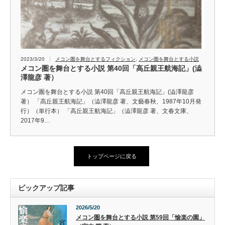
2023/3/20
メコン圏を舞台とするフィクション
,
メコン圏を舞台とする小説
メコン圏を舞台とする小説 第40回「高丘親王航海記」(澁
澤龍彦 著）
メコン圏を舞台とする小説 第40回「高丘親王航海記」(澁澤龍彦
著） 「高丘親王航海記」（澁澤龍彦 著、文藝春秋、1987年10月発
行）（単行本） 「高丘親王航海記」（澁澤龍彦 著、文春文庫、
2017年9…
トップページに戻る
ピックアップ記事
2026/5/20
メコン圏を舞台とする小説 第59回「愉楽の園」