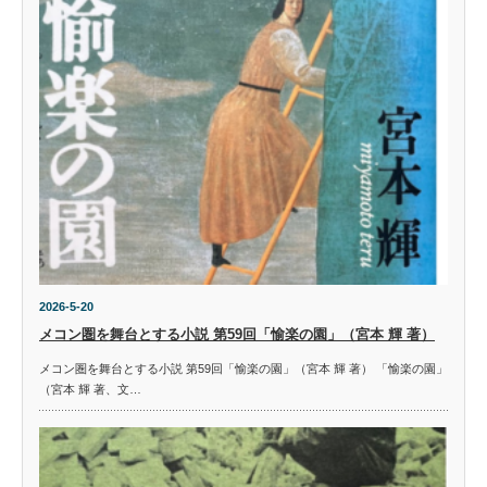
2026-5-20
メコン圏を舞台とする小説 第59回「愉楽の園」（宮本 輝 著）
メコン圏を舞台とする小説 第59回「愉楽の園」（宮本 輝 著） 「愉楽の園」
（宮本 輝 著、文…