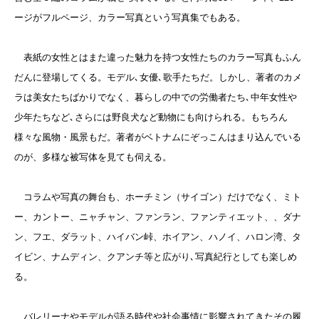
ージがフルページ、カラー写真という写真集でもある。
表紙の女性とはまた違った魅力を持つ女性たちのカラー写真もふん
だんに登場してくる。モデル､女優､歌手たちだ。しかし、著者のカメ
ラは美女たちばかりでなく、暮らしの中での労働者たち､中年女性や
少年たちなど､さらには野良犬など動物にも向けられる。もちろん
様々な風物・風景も
だ。著者がベトナムにぞっこんはまり込んでいる
のが、多様な被写体を見ても伺える。
コラムや写真の舞台も、ホーチミン（サイゴン）だけでなく、ミト
ー、カントー、ニャチャン、ファンラン、ファンティエット、、ダナ
ン、フエ、ダラット、ハイバン峠、ホイアン、ハノイ、ハロン湾、タ
イビン、ナムディン、クアンチ等と広がり､写真紀行としても楽しめ
る。
バレリーナやモデルが語る時代や社会事情に影響されてきたその履