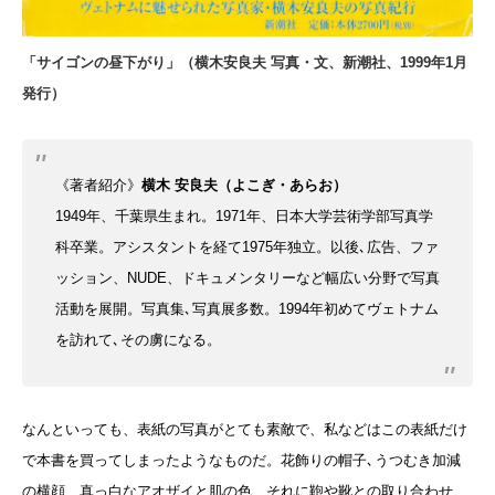
「サイゴンの昼下がり」（横木安良夫 写真・文、新潮社、1999年1月
発行）
《
著者紹介》
横木 安良夫（よこぎ・あらお）
1949年、千葉県生まれ。1971年、日本大学芸術学部写真学
科卒業。
アシスタントを経て1975年独立。
以後､広告、ファ
ッション、NUDE、ドキュメンタリーなど幅広い分野で写真
活動を展開。
写真集､写真展多数。1994年初めてヴェトナム
を訪れて､その虜になる。
なんといっても、表紙の写真がとても素敵で、私などはこの表紙だけ
で本書を買ってしまったようなものだ。花飾りの帽子､うつむき加減
の横顔、真っ白なアオザイと肌の色、それに鞄や靴との取り合わせ、