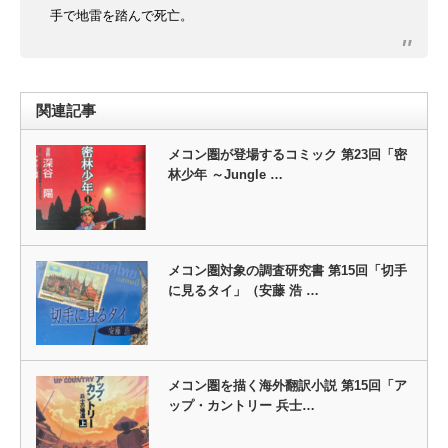
手で地雷を踏んで死亡。
関連記事
メコン圏が登場するコミック 第23回「密
林少年 ～Jungle …
メコン圏対象の調査研究書 第15回「切手
に見るタイ」（安藤 浩 …
メコン圏を描く海外翻訳小説 第15回「ア
ップ・カントリー 兵士…