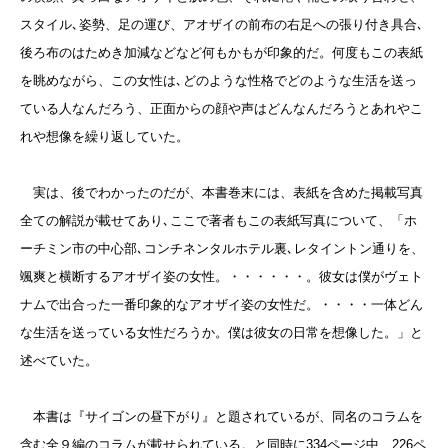
スタイル､姿勢、足の運び、アオザイの前布の右足への張り付き具合､
後ろ布のはためき加減などなど何もかもが印象的だ。何度もこの表紙
を眺めながら、この女性は､どのような性格でどのような生活を送っ
ている人なんだろう、正面からの顔や声はどんなんだろうとあれやこ
れや想像を繰り返していた。
実は、後でわかったのだが、本書巻末には、表紙を含めた掲載写真
全ての解説が載せてあり､ここで著者もこの表紙写真について、「ホ
ーチミン市の中心部､コンチネンタルホテル裏､レタイントン通りを、
颯爽と横断するアオザイ姿の女性。・・・・・・。彼女は僕がヴェト
ナムで出合った一番印象的なアオザイ姿の女性だ。・・・・一体どん
な生活を送っている女性だろうか。僕は彼女の日常を想像した。」と
述べていた。
本書は『サイゴンの昼下がり』と題されているが、同名のコラムを
含む全９編のコラムが載せられている。と同時に334ページ中、226ペ