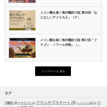
メコン圏を描く海外翻訳小説 第16回「お
となしいアメリカ人」（グ…
メコン圏を描く海外翻訳小説 第17回「ド
ラゴン・ノワール作戦」（…
トップページに戻る
タグ
アランヤプラテート
(5)
イ
F機関
(4)
アマラプラ
(3)
インドージ湖
(3)