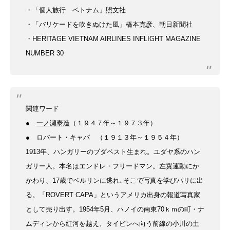
・「個人旅行 ベトナム」
照文社
・「バリケードを吹きぬけた風」
橋本克彦、朝日新聞社
・HERITAGE VIETNAM AIRLINES
INFLIGHT MAGAZINE
NUMBER 30
関連ワード
●
一ノ瀬泰造
（１９４７年～１９７３年）
● ロバート・キャパ
（１９１３年～１９５４年）
1913年、ハンガリーのブダペスト
生まれ。ユダヤ系のハン
ガリー人。
本名はエンドレ・フリードマン。
左翼運動にか
かわり、17歳で
ベルリンに逃れ､そこで写真を学び
パリに出
る。「ROVERT CAPA」
というアメリカ出身の報道写真家
と
して売り出す。1954年5月、ハノイの南東70ｋｍの町・ナ
ムディンから紅河を越え、タイビンへ向う前線の小川の土