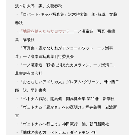
沢木耕太郎 訳、文藝春秋
・「ロバート･キャパ写真集」
沢木耕太郎 訳･解説 文藝
春秋
・
「地雷を踏んだらサヨウナラ
一ノ瀬泰造 写真･書簡
集、
講談社
・「写真集・遥かなりわがアンコール
ワット 一ノ瀬泰
造」
一ノ瀬泰造写真集刊行委員会
・「一ノ瀬泰造 戦場に消えた
カメラマン」
一ノ瀬清二、
葦書房有限会社
・「おとなしいアメリカ人」
グレアム･グリーン、
田中西二
郎 訳、早川書房
・「ベトナム戦記」
開高健、開高健全集 第11巻、
新潮社
・「ヴェトナム「豊かさ」への夜明け」
坪井義明 岩波新
書
・「ヴェトナムへ行こう」
神田憲行 編、朝日新聞社
・「地球の歩き方 ベトナム」
ダイヤモンド社