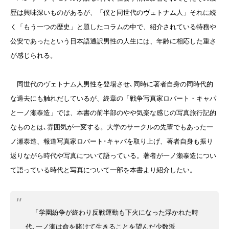
歴は興味深いものがあるが、「僕と同世代のヴェトナム人」それに続
く「もう一つの歴史」と題したコラムの中で、紹介されている特務や
公安であったという日本語通訳男性の人生には、年齢に相応した重さ
が感じられる。
同世代のヴェトナム人男性を登場させ､同時に著者自身の同時代的
な過去にも触れだしているが、終章の「戦争写真家ロバート・キャパ
と一ノ瀬泰造」では、本書の前半部のやや気楽な感じの写真旅行記的
なものとは､雰囲気が一変する。大学のサークルの先輩でもあった一
ノ瀬泰造、報道写真家ロバート･キャパを取り上げ、著者自身も振り
返りながら時代や写真について語っている。著者が一ノ瀬泰造につい
て語っている時代と写真について一部を本書より紹介したい。
「学園紛争が終わり反戦運動も下火になった浮かれた時
代､一ノ瀬は命を賭けて生きることを望んだ少数派