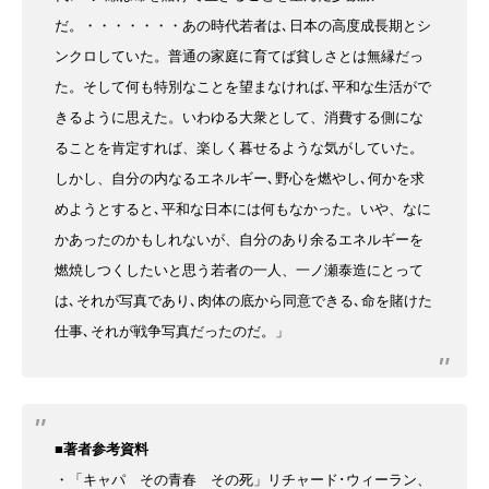
だ。・・・・・・・あの時代若者は､日本の高度成長期とシ
ンクロしていた。普通の家庭に育てば貧しさとは無縁だっ
た。そして何も特別なことを望まなければ､平和な生活がで
きるように思えた。いわゆる大衆として、消費する側にな
ることを肯定すれば、楽しく暮せるような気がしていた。
しかし、自分の内なるエネルギー､野心を燃やし､何かを求
めようとすると､平和な日本には何もなかった。いや、なに
かあったのかもしれないが、自分のあり余るエネルギーを
燃焼しつくしたいと思う若者の一人、一ノ瀬泰造にとって
は､それが写真であり､肉体の底から同意できる､命を賭けた
仕事､それが戦争写真だったのだ。」
■著者参考資料
・「キャパ その青春 その死」
リチャード･ウィーラン、