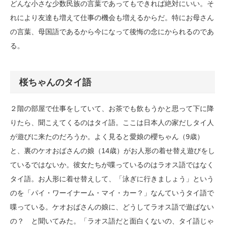
どんな小さな少数民族の言葉であってもできれば絶対にいい。そ
れにより友達も増えて仕事の機会も増えるからだ。特にお母さん
の言葉、母国語であるから今になって後悔の念にかられるのであ
る。
桜ちゃんのタイ語
２階の部屋で仕事をしていて、お茶でも飲もうかと思って下に降
りたら、聞こえてくるのはタイ語。ここは日本人の家だしタイ人
が遊びに来たのだろうか。よく見ると愛娘の櫻ちゃん（9歳）
と、裏のケオおばさんの娘（14歳）がお人形の着せ替え遊びをし
ているではないか。彼女たちが喋っているのはラオス語ではなく
タイ語。お人形に着せ替えして、「泳ぎに行きましょう」という
のを「パイ・ワーイナーム・マイ・カー？」なんていうタイ語で
喋っている。ケオおばさんの娘に、どうしてラオス語で遊ばない
の？ と聞いてみた。「ラオス語だと面白くないの、タイ語じゃ