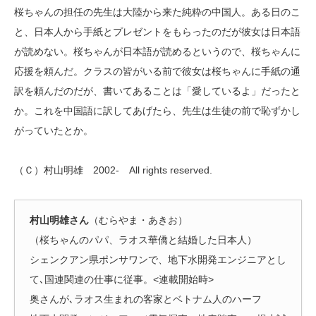
桜ちゃんの担任の先生は大陸から来た純粋の中国人。ある日のこ
と、日本人から手紙とプレゼントをもらったのだが彼女は日本語
が読めない。桜ちゃんが日本語が読めるというので、桜ちゃんに
応援を頼んだ。クラスの皆がいる前で彼女は桜ちゃんに手紙の通
訳を頼んだのだが、書いてあることは「愛しているよ」だったと
か。これを中国語に訳してあげたら、先生は生徒の前で恥ずかし
がっていたとか。
（Ｃ）村山明雄 2002- All rights reserved.
村山明雄さん
（むらやま・あきお）
（桜ちゃんのパパ、ラオス華僑と結婚した日本人）
シェンクアン県ポンサワンで、地下水開発エンジニアとし
て､国連関連の仕事に従事。<連載開始時>
奥さんが､ラオス生まれの客家とベトナム人のハーフ