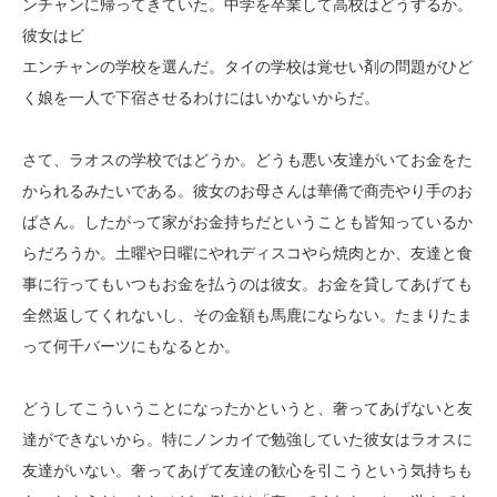
ンチャンに帰ってきていた。中学を卒業して高校はどうするか。
彼女はビ
エンチャンの学校を選んだ。タイの学校は覚せい剤の問題がひど
く娘を一人で下宿させるわけにはいかないからだ。
さて、ラオスの学校ではどうか。どうも悪い友達がいてお金をた
かられるみたいである。彼女のお母さんは華僑で商売やり手のお
ばさん。したがって家がお金持ちだということも皆知っているか
らだろうか。土曜や日曜にやれディスコやら焼肉とか、友達と食
事に行ってもいつもお金を払うのは彼女。お金を貸してあげても
全然返してくれないし、その金額も馬鹿にならない。たまりたま
って何千バーツにもなるとか。
どうしてこういうことになったかというと、奢ってあげないと友
達ができないから。特にノンカイで勉強していた彼女はラオスに
友達がいない。奢ってあげて友達の歓心を引こうという気持ちも