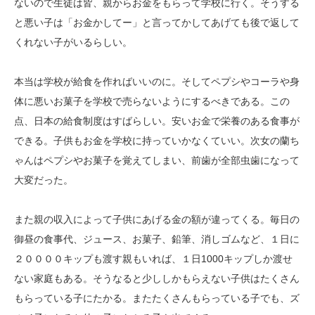
ないので生徒は皆、親からお金をもらって学校に行く。そうする
と悪い子は「お金かしてー」と言ってかしてあげても後で返して
くれない子がいるらしい。
本当は学校が給食を作ればいいのに。そしてペプシやコーラや身
体に悪いお菓子を学校で売らないようにするべきである。この
点、日本の給食制度はすばらしい。安いお金で栄養のある食事が
できる。子供もお金を学校に持っていかなくていい。次女の蘭ち
ゃんはペプシやお菓子を覚えてしまい、前歯が全部虫歯になって
大変だった。
また親の収入によって子供にあげる金の額が違ってくる。毎日の
御昼の食事代、ジュース、お菓子、鉛筆、消しゴムなど、１日に
２００００キップも渡す親もいれば、１日1000キップしか渡せ
ない家庭もある。そうなると少ししかもらえない子供はたくさん
もらっている子にたかる。またたくさんもらっている子でも、ズ