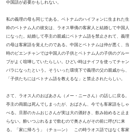
中国語が必要かもしれない。
私の義理の母も同じである。ベトナムのハイフォンに生まれた生
粋のベトナム人の彼女は、ラオス華僑の客家人と結婚して中国人
になった。結婚して亭主の親戚にベトナム語を禁止されて、義理
の母は客家語を覚えたのである。中国とベトナムは仲が悪く、当
時のビエンチャンでは中国人の子供とベトナム人の子供のグルー
プがよく喧嘩していたらしい。ひどい時はナイフを使ってチャン
バラになったという。そういった環境下で義理の父の親戚から、
「子供たちにはベトナム語を教えるな」と禁止されたらしい。
さて、ラオス人のおばあさん（メー・ニーさん）の話しに戻る。
亭主の両親は死んでしまったが、おばさん、今でも客家語をしゃ
べる。旦那のカムおじさんが実は大の酒好き、飲み始めると止ま
らない。酔いつぶれるまで飲むので奥さんがその前に呼びに来
る。「家に帰ろう」（チョ―ン） この時ラオス語ではなく客家