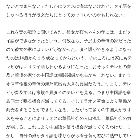
ないとつまらない」たしかにラオスに海はないけれど、タイ語を
しゃべるほうが彼女たちにとってカッコいいのかもしれない。
これを妻の淑珍に聞いてみた。彼女が桜ちゃんの年には、まだタ
イ語ができなかったという。何故なら、子沢山の華僑の家だった
ので彼女の家にはテレビがなかった。タイ語ができるようになっ
たのは14歳から１５歳なってからという。そのころには家にもテ
レビがはいりタイ語もわかるようになった。おそらくテレビの普
及と華僑の家での中国語は相関関係があるかもしれない。またラ
オス革命後の華僑の海外流出も大きな要因だろう。つまり、テレ
ビが普及すれば家族全員タイのテレビを見る。つまり中国語を家
族同士で喋る機会が減ってくる。そしてラオス革命により華僑が
商売をすることができなくなる。したがって多くの中国人がラオ
スを去ることによりラオスの華僑社会の人口流出、華僑社会の力
が弱まる。これにより中国語を使う機会が減ってくるわけだ。し
かし、自分の娘がタイ語を喋りながら着せ替え遊びに熱中してい