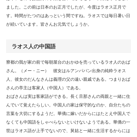
ました。この前は日本のお正月でしたが、今度はラオス正月で
す。時間がたつのはあっという間ですね。ラオスでは毎日暑い日
が続いています。皆さんお元気でしょうか。
ラオス人の中国語
寮都の我が家の前で毎朝屋台のおかゆを売っているラオ人のおば
さん。（メー・ニー） 彼女はルアンパバン出身の純粋ラオス
人、彼女のだんなさんは義理の父の遠い親戚である。つまりおば
さんの亭主は客家人（中国人）である。
おばさんは実は客家語ができる。長く旦那さんの両親と一緒に住
んでいて覚えたらしい。中国人の家は保守的なのか、自分たちの
言葉を大切にするようだ。華僑に嫁いだからにはたとえ中国人で
なくても中国語をしゃべらないといけないようである。華僑の一
世はラオス語が上手でないので、舅姑と一緒に生活するからには