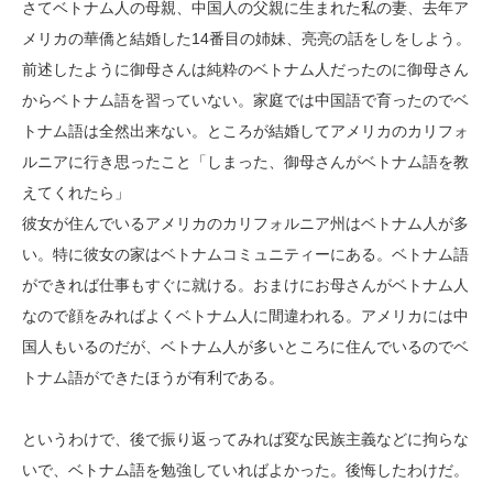
さてベトナム人の母親、中国人の父親に生まれた私の妻、去年ア
メリカの華僑と結婚した14番目の姉妹、亮亮の話をしをしよう。
前述したように御母さんは純粋のベトナム人だったのに御母さん
からベトナム語を習っていない。家庭では中国語で育ったのでベ
トナム語は全然出来ない。ところが結婚してアメリカのカリフォ
ルニアに行き思ったこと「しまった、御母さんがベトナム語を教
えてくれたら」
彼女が住んでいるアメリカのカリフォルニア州はベトナム人が多
い。特に彼女の家はベトナムコミュニティーにある。ベトナム語
ができれば仕事もすぐに就ける。おまけにお母さんがベトナム人
なので顔をみればよくベトナム人に間違われる。アメリカには中
国人もいるのだが、ベトナム人が多いところに住んでいるのでベ
トナム語ができたほうが有利である。
というわけで、後で振り返ってみれば変な民族主義などに拘らな
いで、ベトナム語を勉強していればよかった。後悔したわけだ。