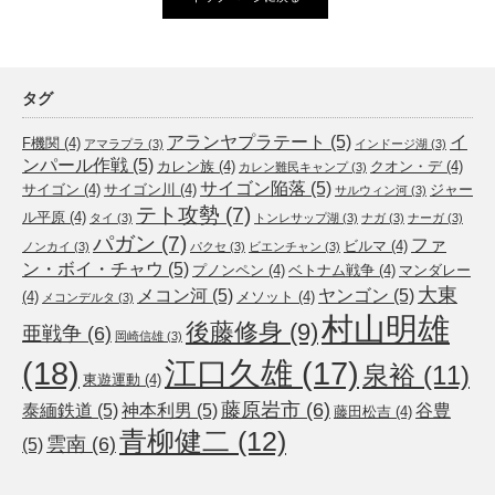
タグ
アランヤプラテート
(5)
イ
F機関
(4)
アマラプラ
(3)
インドージ湖
(3)
ンパール作戦
(5)
カレン族
(4)
クオン・デ
(4)
カレン難民キャンプ
(3)
サイゴン陥落
(5)
サイゴン
(4)
サイゴン川
(4)
ジャー
サルウィン河
(3)
テト攻勢
(7)
ル平原
(4)
タイ
(3)
トンレサップ湖
(3)
ナガ
(3)
ナーガ
(3)
パガン
(7)
ファ
ビルマ
(4)
ノンカイ
(3)
パクセ
(3)
ビエンチャン
(3)
ン・ボイ・チャウ
(5)
プノンペン
(4)
ベトナム戦争
(4)
マンダレー
大東
メコン河
(5)
ヤンゴン
(5)
(4)
メソット
(4)
メコンデルタ
(3)
村山明雄
後藤修身
(9)
亜戦争
(6)
岡崎信雄
(3)
(18)
江口久雄
(17)
泉裕
(11)
東遊運動
(4)
藤原岩市
(6)
泰緬鉄道
(5)
神本利男
(5)
谷豊
藤田松吉
(4)
青柳健二
(12)
雲南
(6)
(5)