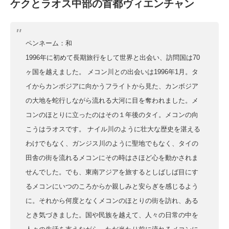
ケクとラオス中部の首都ヴィエンチャン
ペンネーム：和
1996年に初めて長期旅行をして世界と出会い、訪問国は70
ヶ国を越えました。 メコン川との出会いは1996年1月。タ
イからカンボジアに向かうフライトから見た、カンボジア
の大地を蛇行しながら流れる大河に目を奪われました。メ
コンのほとりに立ったのはその１年後のタイ。メコンの向
こうはラオスです。 ナイル川のように壮大な歴史を湛える
わけでもなく、ガンジス川のように聖地でもなく、タイの
田舎の街を流れるメコンにその時はさほど心を動かされま
せんでした。でも、東南アジアを旅するとしばしば目にす
るメコンにいつのころからか親しみと安らぎを感じるよう
に。それから何度となくメコンのほとりの街を訪れ、ある
とき気づきました。国や民族を越えて、人々の日常の中を