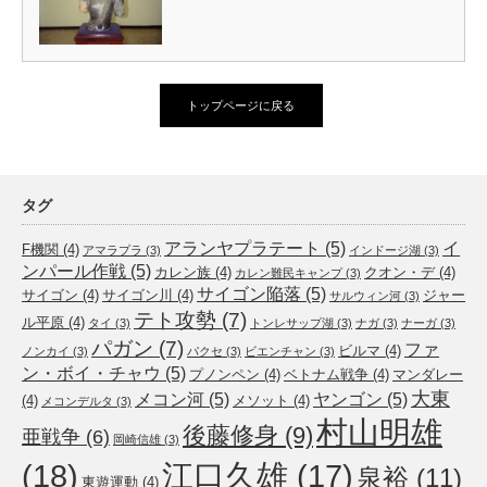
トップページに戻る
タグ
アランヤプラテート
(5)
イ
F機関
(4)
アマラプラ
(3)
インドージ湖
(3)
ンパール作戦
(5)
カレン族
(4)
クオン・デ
(4)
カレン難民キャンプ
(3)
サイゴン陥落
(5)
サイゴン
(4)
サイゴン川
(4)
ジャー
サルウィン河
(3)
テト攻勢
(7)
ル平原
(4)
タイ
(3)
トンレサップ湖
(3)
ナガ
(3)
ナーガ
(3)
パガン
(7)
ファ
ビルマ
(4)
ノンカイ
(3)
パクセ
(3)
ビエンチャン
(3)
ン・ボイ・チャウ
(5)
プノンペン
(4)
ベトナム戦争
(4)
マンダレー
大東
メコン河
(5)
ヤンゴン
(5)
(4)
メソット
(4)
メコンデルタ
(3)
村山明雄
後藤修身
(9)
亜戦争
(6)
岡崎信雄
(3)
(18)
江口久雄
(17)
泉裕
(11)
東遊運動
(4)