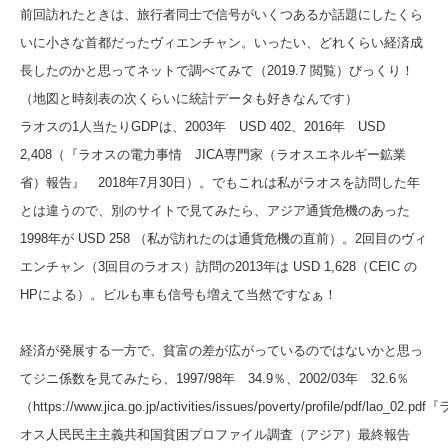
前回訪れたときは、旅行者同士で信号がいくつあるか話題にしたくら
いに小さな首都だったヴィエンチャン。
いったい、どれくらい経済成
長したのかと思ってネットで調べてみて（2019.7 閲覧）びっくり！
（地図と時刻表の次くらいに統計データも好きなんです）
ラオスの1人当たりGDPは、
2003年 USD 402、
2016年 USD
2,408
（『ラオスの電力事情 JICA専門家（ラオスエネルギー鉱業
省）報告』 2018年7月30日）。
でもこれは私がラオスを訪問した年
とは違うので、別のサイトで見てみたら、
アジア通貨危機のあった
1998年が USD 258 （私が訪れたのは通貨危機の直前）。
2回目のヴィ
エンチャン（3回目のラオス）訪問の2013年は USD 1,628
（CEIC の
HPによる）。
ビルも車も信号も増えて当然ですなぁ！
経済が発展する一方で、貧富の差が広がっているのではないかと思っ
てジニ係数を見てみたら、
1997/98年 34.9％、
2002/03年 32.6％
（https://www.jica.go.jp/activities/issues/poverty/profile/pdf/lao_02.pdf
『
オス人民民主主義共和国貧困プロファイル調査（アジア）最終報告