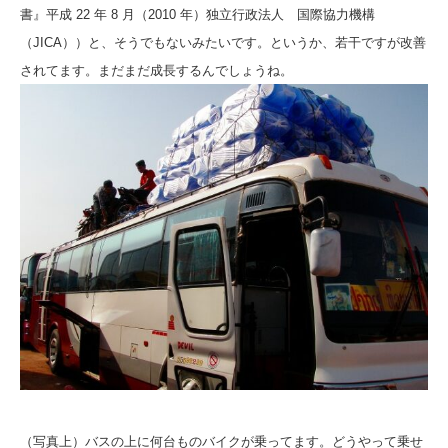
書』平成 22 年 8 月（2010 年）
独立行政法人 国際協力機構
（JICA））
と、そうでもないみたいです。
というか、若干ですが改善
されてます。
まだまだ成長するんでしょうね。
（写真上）バスの上に何台ものバイクが乗ってます。どうやって乗せ