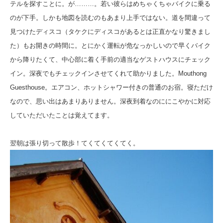
テルを探すことに。が………。若い彼らはめちゃくちゃバイクに乗る
のが下手。しかも地図を読むのもあまり上手ではない。道を間違って
見つけたディスコ（タケクにディスコがあるとは正直かなり驚きまし
た）もお開きの時間に。とにかく運転が危なっかしいので早くバイク
から降りたくて、中心部に着く手前の適当なゲストハウスにチェック
イン。深夜でもチェックインさせてくれて助かりました。Mouthong
Guesthouse。エアコン、ホットシャワー付きの普通のお宿。寝ただけ
なので、思い出はあまりありません。深夜到着なのににこやかに対応
していただいたことは覚えてます。
翌朝は張り切って散歩！てくてくてくてく。