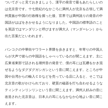
ついてざっと見ておきましょう。漢字の発音で最もあたらしいの
は北京音です。十七世紀のなかごろに満州人が北京を占領して満
州貴族が中国の行政権を握った後、官界では満州訛りの発音の中
国語がはばをきかせるようになりました。中国語の標準語のこと
を英語ではマンダリンと呼びますが満大人（マンダーレン）から
出た言葉だといわれます。
バンコクの中華街ヤワラート界隈を歩きますと、年寄りの中国人
らが大声で彼らの中国語をしゃべっているのが聞こえます。主に
広東省東部で話される潮州音の発音で、僕の耳には瓦礫をかき混
ぜるようなダグダグガシガシという音に聞こえます。ところが中
国や台湾からの輸入ＣＤなどを売っている店に入ると、そこでは
北京音の歌がかけられており、硬質の磁器を打ち合わせるような
ティンティンリンリンという音に聞こえます。満州人好みの音に
改造された北京音は、日本人の耳にもなかなか心地よい音に聞こ
えます。