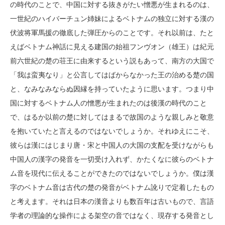
の時代のことで、中国に対する抜きがたい憎悪が生まれるのは、
一世紀のハイバーチュン姉妹によるベトナムの独立に対する漢の
伏波将軍馬援の徹底した弾圧からのことです。それ以前は、たと
えばベトナム神話に見える建国の始祖フンヴオン（雄王）は紀元
前六世紀の楚の荘王に由来するという説もあって、南方の大国で
「我は蛮夷なり」と公言してはばからなかった王の治める楚の国
と、なみなみならぬ因縁を持っていたように思います。つまり中
国に対するベトナム人の憎悪が生まれたのは後漢の時代のこと
で、はるか以前の楚に対してはまるで故国のような親しみと敬意
を抱いていたと言えるのではないでしょうか。それゆえにこそ、
彼らは漢にはじまり唐・宋と中国人の大国の支配を受けながらも
中国人の漢字の発音を一切受け入れず、かたくなに彼らのベトナ
ム音を現代に伝えることができたのではないでしょうか。僕は漢
字のベトナム音は古代の楚の発音がベトナム訛りで定着したもの
と考えます。それは日本の漢音よりも数百年は古いもので、言語
学者の理論的な操作による架空の音ではなく、現存する発音とし