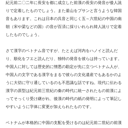
紀元前二〇二年に長安を都に成立した前漢の長安の発音が倭人訛
りで定着したものでしょう。また釜山をプサンと言うような韓国
音もあります。これは日本の呉音と同じく五～六世紀の中国の南
朝（宋や梁などの国）の音が百済に採りいれられ韓人訛りで定着
したものでしょう。
さて漢字のベトナム音ですが、たとえば河内をハノイと読んだ
り、順化をフエと読んだり、独特の発音を彼らは持っています。
中国人に対しては歴史的に憎悪の勘定が先に立つベトナム人が、
中国人の文字である漢字をまるで彼らの文化遺産でもあるかのよ
うに大切に守り通しているのも不思議な話ですね。現代に伝わる
漢字の原型は紀元前三世紀の秦の時代に統一されたもの前漢によ
ってそっくり受け継がれ、後漢の時代の紙の発明によって筆記し
やすいように字体に変更が加えられたものです。
ベトナムが本格的に中国の支配を受けるのは紀元前二世紀の前漢