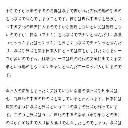
予断ですが欧米の学者の通弊は漢字で書かれた古代の地名や国名
を北京音で読んでしまうことです。彼らは現代中国語を勉強しつ
つ中国文化の世界に入るのですから無理もないといえば無理もな
いのですが、扶南（プナム）を北京音でフナンと読んだり、真臘
（セッラムまたはセンラム）を同じく北京音でチェンラと読んだ
り、漢音や呉音を知る日本人にとっては首をかしげたくなるケー
スが多いのですね。極端なケースは唐の時代の文献に出てくる文
単という地名をヴィエンチャンと読んだヨーロッパ人がいるので
す。
満州人の影響をまったく受けていない南部の潮州音や広東音は、
七～九世紀の中国の唐の音を遺していると言われます。日本には
周知のように漢音と呉音という二つの漢字の発音が残っていま
す。このうち呉音は五～六世紀の中国の南朝（宋や梁などの国）
の音が百済経由で入り倭人訛りで定着したものでしょう。漢音は