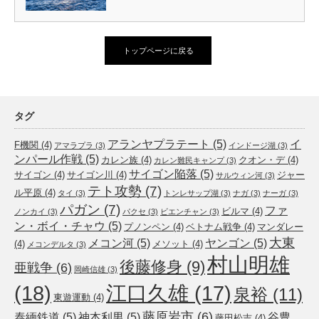
トップページに戻る
タグ
アランヤプラテート
(5)
イ
F機関
(4)
アマラプラ
(3)
インドージ湖
(3)
ンパール作戦
(5)
カレン族
(4)
クオン・デ
(4)
カレン難民キャンプ
(3)
サイゴン陥落
(5)
サイゴン
(4)
サイゴン川
(4)
ジャー
サルウィン河
(3)
テト攻勢
(7)
ル平原
(4)
タイ
(3)
トンレサップ湖
(3)
ナガ
(3)
ナーガ
(3)
パガン
(7)
ファ
ビルマ
(4)
ノンカイ
(3)
パクセ
(3)
ビエンチャン
(3)
ン・ボイ・チャウ
(5)
プノンペン
(4)
ベトナム戦争
(4)
マンダレー
大東
メコン河
(5)
ヤンゴン
(5)
(4)
メソット
(4)
メコンデルタ
(3)
村山明雄
後藤修身
(9)
亜戦争
(6)
岡崎信雄
(3)
(18)
江口久雄
(17)
泉裕
(11)
東遊運動
(4)
藤原岩市
(6)
泰緬鉄道
(5)
神本利男
(5)
谷豊
藤田松吉
(4)