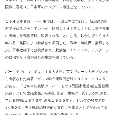
国側に寝返り、日本軍のラングーン撤退となっていく。
１９４５年８月、バー･モウは、一旦日本に亡命し、新潟県の寒
村で潜伏生活をしていたが、結局１９４５年１２月には英占領軍
に出頭し巣鴨拘置所に収容されることになる。しかし翌１９４６
年８月、英国により特赦され帰国した。戦時一時政界に復帰する
が、軍事政権下では拘禁され、釈放後、１９７７年、ラングーン
の自宅で８４歳の波乱の生涯を閉じている。
バー・モウについては、１９６８年に英文でエール大学プレスか
ら出版された自著『ビルマ独立運動回想録１９３９－１９４５』
があり、『ビルマの夜明け バー･モウ（元国家元首)独立運動回
想録』として太陽出版から邦訳(訳者・横堀洋一氏）が発行され
ている(初版１９７３年､新版１９９５年）。ビルマの独立運動
や､第２次世界大戦時の歴史的な事件に当事者として関わってき
たバー･モウ氏の自著だけに貴重な資料である。