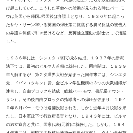
び起こしていた。こうした革命への胎動が見られる時にバー･モ
ウは英国から帰国｡帰国後は弁護士となり、１９３０年に起こっ
たサヤ・サーン率いる英国の弾圧策に抗議する農民反乱の被告人
の弁護を無償で引き受けるなど、反英独立運動の闘士として活躍
した。
１９３６年には、シンエタ（貧民)党を結成。１９３７年の新憲
法下では、最初のビルマ人首相に就任した。同内閣は、１９３９
年瓦解するが、第２次世界大戦が始まった同年末には、シンエタ
党、ドバマ（タキン）党、全ビルマ学生機構の３つの大衆組織が
連合し、自由ブロックを結成（総裁バー･モウ、書記長アウン・
サン）。その後自由ブロックの指導者への弾圧が強まり、１９４
０年８月バー・モウは逮捕投獄される。しかし翌年４月脱獄を果
たし、日本軍政下で行政府長官となり、１９４３年には、ビルマ
の独立宣言と共に、国家代表(元首)に就任した。しかし、１９４
４年末には、戦時下の反植民地統一戦線が瓦解し、タキン党が英