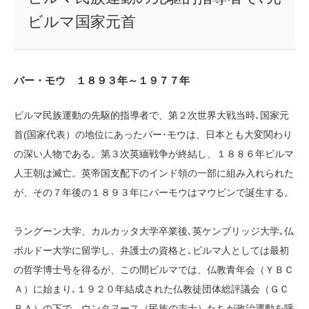
ビルマ国家元首
バー・モウ １８９３年～１９７７年
ビルマ民族運動の先駆的指導者で、第２次世界大戦当時､国家元
首(国家代表）の地位にあったバー･モウは、日本とも大変関わり
の深い人物である。第３次英緬戦争が終結し、１８８６年ビルマ
人王朝は滅亡。英帝国支配下のインド領の一部に組み入れられた
が、その７年後の１８９３年にバーモウはマウビンで誕生する。
ラングーン大学、カルカッタ大学卒業後､英ケンブリッジ大学､仏
ボルドー大学に留学し、弁護士の資格と､ビルマ人としては最初
の哲学博士号を得るが、この間ビルマでは、仏教青年会（ＹＢＣ
Ａ）に始まり､１９２０年結成された仏教徒団体総評議会（ＧＣ
ＢＡ）の下で、ウンタヌース（民族の志士）たちが政治運動を呼