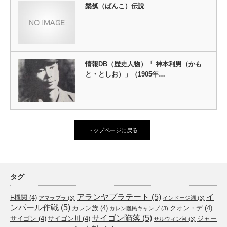
槃瓠（ぱんこ）伝説
情報DB（歴史人物）「 神本利男（かも
と・としお）」（1905年…
トップページに戻る
タグ
アランヤプラテート
(5)
イ
F機関
(4)
アマラプラ
(3)
インドージ湖
(3)
ンパール作戦
(5)
カレン族
(4)
クオン・デ
(4)
カレン難民キャンプ
(3)
サイゴン陥落
(5)
サイゴン
(4)
サイゴン川
(4)
ジャー
サルウィン河
(3)