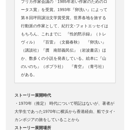
フリカ作家会議の「1985年若い作家のためのロ
ータス賞」を受賞。1993年『卵洗い』によって
第８回坪田譲治文学賞受賞。世界各地を旅する
行動派の作家として、紀行文･フォトエッセイは
もちろん、これまでに 『性的黙示録』（トレ
ヴィル） 『百雷』（文藝春秋） 『卵洗い』
（講談社）『贋 南部義民伝』（岩波書店）ほ
か、数多くの小説を発表している。絵本に『山
のいのち』（ポプラ社） 『青空』（青弓社）
がある。
ストーリー展開時代
・1970年（推定） 時代について明記はないが、著者が
大学生であった1970年に横浜から香港経由、船でタイ･
カンボジアの旅をしていることから
ストーリー展開場所