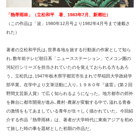
「熱帯雨林」（立松和平 著、1983年7月、新潮社）
（この作品は「波」1980年12月号より1982年4月号まで連載さ
れた）
著者の立松和平氏は､世界各地を旅する行動派の作家として知ら
れ､数年前テレビ朝日系「ニュースステーション」でメコン圏の
河紀行シリーズを担当されていたのを覚えておられる方もあろ
う。立松氏は､1947年栃木県宇都宮市生まれで早稲田大学政経学
部卒業。在学中より文筆活動に入り､１９８０年『遠雷』(第２回
野間文芸新人賞）で広く知られるようになった。地方都市の郊外
を舞台に都市開発が進み､農村･農家が変貌する中で､溢れる青春
の激情をもてあましている青年が生々しく描かれていた。今回紹
介する作品『熱帯雨林』は、著者が大学時代に東南アジアを初め
て旅した時の事を題材とした初期の作品だ。