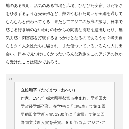
地のある裏町、活気のある市場と広場、ひなびた安宿、けだるさ
をひきずるような売春婦など、熱気やむれた匂いが全編を通して
むんむんと伝わってくる。果たしてアジアの放浪の旅は、日本で
感じる行き場のないわけのわからぬ闇雲な衝動を慰撫したり、無
気力感・閉塞感を打破するきっかけとなるのであろうか？峰夫自
らもタイ人女性たちに騙され、また傷ついているいろんな人に出
会い、日本で見つけにくかったいろんな刺激をこのアジアの旅か
ら受けたことは確かであろう。
立松和平（たてまつ・わへい）
作家。1947年栃木県宇都宮市生まれ。早稲田大
学政経学部卒業。在学中に『自転車』で第１回
早稲田文学新人賞､1980年に『遠雷』で第２回
野間文芸新人賞を受賞。８６年には､アジア･ア