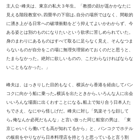
主人公･峰夫は、東京の私大３年生。「教授の顔が遥かかなたに
見える階段教室や､四畳半の下宿は､自分の場所ではなく、間歇的
に湧き上がる日常への破壊衝動をどう抑えてよいかわからず、今
ある姿とは別のものになりたいという欲求に苦しめられていた。
身のまわりにあるものはすべて取るに足らなく見え、そんなつま
らないものが自分をこの場に無理矢理留めておくのだと思うと、
たまらなかった。絶対に欲しいものの、こだわらなければならな
いこともなかった。」
峰夫は、はっきりした目的もなく、横浜から香港を経由してバン
コクに向かう船に乗った｡横浜を出たときから､いろんな人に出会
いいろんな場面に出くわすことになる｡船上で知り合う日本人た
ちでさえ、なにやら怪しげだ。峰夫に対し「気楽そうな顔して
ら｡俺なんか必死だもんな」と言い放った同じ船室の男は、「東
京じゃいくら働いても高が知れてるから」と、バンコクでホテル
の板前をやりながら日本料理店を持とうと思っていると言う割