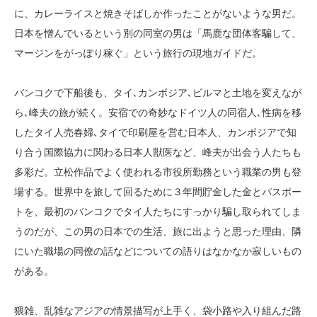
に、カレーライスと焼きそばしか作ったことがないような男だ。
日本を憎んでいるという別の同室の男は「馬鹿な団体客騙して、
マージンをがっぽり稼ぐ」という旅行の現地ガイドだ。
バンコクで下船後も、タイ､カンボジア､ビルマと土地を変えなが
ら､峰夫の旅が続く。安宿での奇妙なドイツ人の同宿人､性病を移
したタイ人売春婦､タイで印刷屋を営む日本人、カンボジアで知
り合う国際協力に関わる日本人獣医など、峰夫が出会う人たちも
多彩だ。立松作品でよく使われる市役所勤務という職業の男も登
場する。世界中を旅して回るために３年間貯金した金とパスポー
トを、最初のバンコクでタイ人たちにすっかり騙し取られてしま
うのだが、この男の日本での生活、旅に出ようと思った理由、隣
にいた職場の同僚の話などについての語りはなかなか寂しいもの
がある。
猥雑、乱雑なアジアの情景描写が上手く、袋小路や入り組んだ路