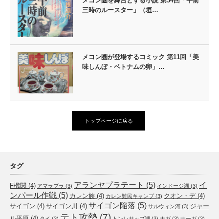
メコン圏を舞台とする小説 第54回「午前
三時のルースター」（垣…
メコン圏が登場するコミック 第11回「美
味しんぼ・ベトナムの卵」…
トップページに戻る
タグ
アランヤプラテート
(5)
イ
F機関
(4)
アマラプラ
(3)
インドージ湖
(3)
ンパール作戦
(5)
カレン族
(4)
クオン・デ
(4)
カレン難民キャンプ
(3)
サイゴン陥落
(5)
サイゴン
(4)
サイゴン川
(4)
ジャー
サルウィン河
(3)
テト攻勢
(7)
ル平原
(4)
タイ
(3)
トンレサップ湖
(3)
ナガ
(3)
ナーガ
(3)