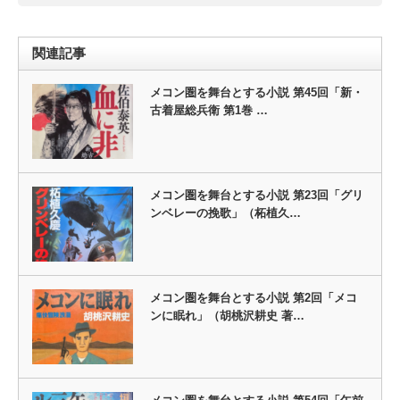
関連記事
メコン圏を舞台とする小説 第45回「新・
古着屋総兵衛 第1巻 …
メコン圏を舞台とする小説 第23回「グリ
ンベレーの挽歌」（柘植久…
メコン圏を舞台とする小説 第2回「メコ
ンに眠れ」（胡桃沢耕史 著…