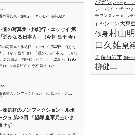
パガン
パクセ
ビエン
ン・ボイ・チャウ
/20
争
マンダレー
メコンデ
圏の写真集・旅紀行・エッセイ
,
書籍紹介
大東
ヤンゴン
ト
ン圏の写真集・旅紀行・エッセイ 第
村山
修身
回「遥かなる日本人」（今村 昌平 著）
口久雄
泉
圏の写真集・旅紀行・エッセイ 第32回「遥かな
人」（今村 昌平 著） 「遥かなる日本人」（今村
藤原岩市
男
藤田松
著、岩波書店＜同時代ライブラリー259＞、1996
柳健二
発行） ＜著者紹介＞ 今村 昌平（い…
/20
圏題材のノンフィクション・ルポルタージュ
,
介
ン圏題材のノンフィクション・ルポ
ージュ 第33回 「望郷 皇軍兵士いま
還せず」