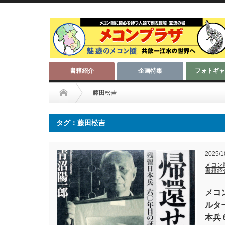
書籍紹介
企画特集
フォトギャ
藤田松吉
タグ：藤田松吉
2025/1
メコン
書籍紹
メコ
ルター
本兵