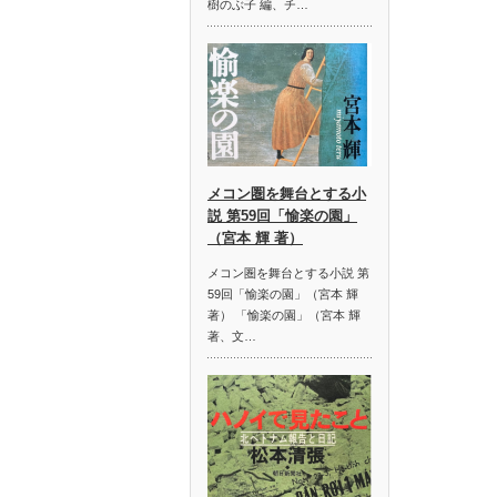
樹のぶ子 編、チ…
メコン圏を舞台とする小
説 第59回「愉楽の園」
（宮本 輝 著）
メコン圏を舞台とする小説 第
59回「愉楽の園」（宮本 輝
著） 「愉楽の園」（宮本 輝
著、文…