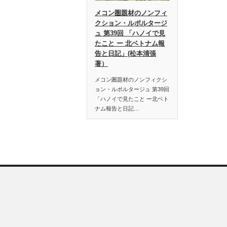
メコン圏題材のノンフィ
クション・ルポルタージ
ュ 第39回 「ハノイで見
たこと ー 北ベトナム報
告と日記」(松本清張
著）
メコン圏題材のノンフィクシ
ョン・ルポルタージュ 第39回
「ハノイで見たこと ー北ベト
ナム報告と日記…