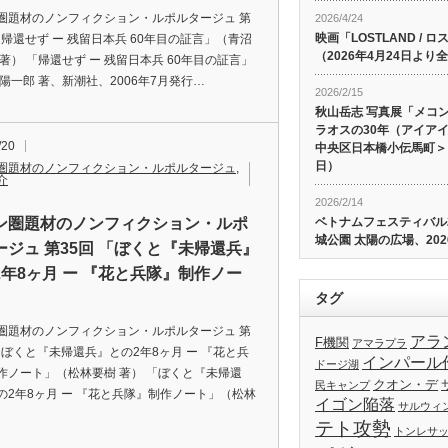
圏題材のノンフィクション・ルポルタージュ 第
2026/4/24
映画「LOSTLAND /
 「帰還せず ー 残留日本兵 60年目の証言」（青沼
（2026年4月24日よ
 著） 「帰還せず ー 残留日本兵 60年目の証言」
 陽一郎 著、新潮社、2006年7月発行…
2026/2/15
秋山岳志 写真展「メコ
ラオスの30年（アイア
/20
中央区日本橋小伝馬町＞、
日）
圏題材のノンフィクション・ルポルタージュ
,
介
2026/2/14
ン圏題材のノンフィクション・ルポ
ベトナムフェスティバル20
城公園 太陽の広場、202
ージュ 第35回 「ぼくと『未帰還兵』
2年8ヶ月 ー 『花と兵隊』制作ノー
タグ
圏題材のノンフィクション・ルポルタージュ 第
アラ
F機関
アマラプラ
 「ぼくと『未帰還兵』との2年8ヶ月 ー 『花と兵
インパール
ドージ湖
作ノート」（松林要樹 著） 「ぼくと『未帰還
クオン・デ
民キャンプ
の2年8ヶ月 ー 『花と兵隊』制作ノート」（松林
イゴン陥落
サルウィ
テト攻勢
トンレサ