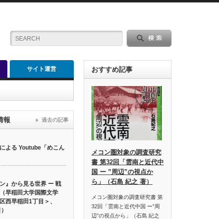
サイト運営
おすすめ記事
情報
過去の記事
る Youtube「めこん
メコン圏対象の調査研究
書 第32回「雲南と近代中
国 ー ”周辺”の視点か
ら」（石島 紀之 著）
ン』から見る世界 ー 戦
（早稲田大学国際文学
メコン圏対象の調査研究書 第
区西早稲田1丁目＞、
32回「雲南と近代中国 ー”周
日）
辺”の視点から」（石島 紀之