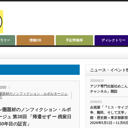
ラリー
情報DB
手記寄稿等
ディレクトリー
ニュース・イベント
2026/6/20
アジア専門出版社めこんによ
0/20
チャンネル」開設
圏題材のノンフィクション・ルポルタージュ
,
介
2026/5/1
企画展「『ミス・サイゴ
ン圏題材のノンフィクション・ルポ
争、難民、そして文学」
ジュ 第38回 「帰還せず ー 残留日
館・歴史館＜東京都新宿
2026年5月1日～11月8
 60年目の証言」