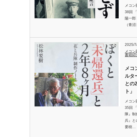
メコン
38回
陽一郎
（青沼
2025/7
メコン
書籍紹
メコ
ルタ
との
ト」
メコン
35回
隊』制
兵』と
要樹…