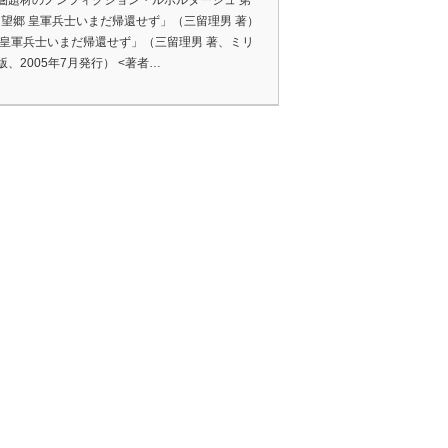
圏題材のノンフィクション・ルポルタージュ 第
 「望郷 皇軍兵士いまだ帰還せず」（三留理男 著）
 皇軍兵士いまだ帰還せず」（三留理男 著、ミリ
版、2005年7月発行） <著者…