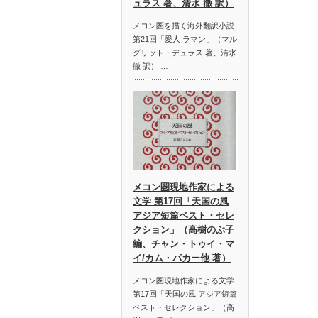
ュラス 著、清水 徹 訳）
メコン圏を描く海外翻訳小説
第21回「愛人 ラマン」（マル
グリット・デュラス 著、清水
徹 訳） …
メコン圏現地作家による
文学 第17回「天国の風
アジア短篇ベスト・セレ
クション」（高樹のぶ子
編、チャン・トゥイ・マ
イ/カム・パカー他 著）
メコン圏現地作家による文学
第17回「天国の風 アジア短篇
ベスト・セレクション」（高