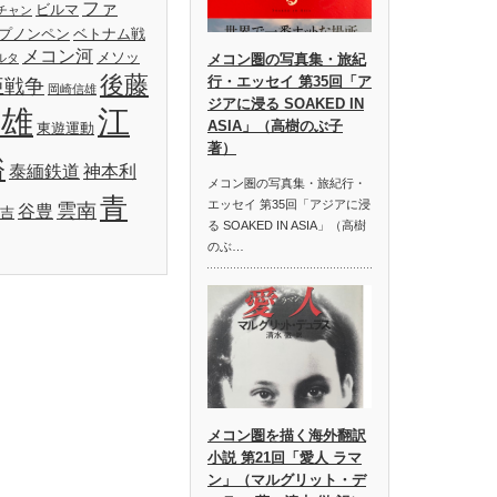
ファ
ビルマ
チャン
プノンペン
ベトナム戦
メコン河
メソッ
ルタ
メコン圏の写真集・旅紀
後藤
行・エッセイ 第35回「ア
亜戦争
岡崎信雄
ジアに浸る SOAKED IN
明雄
江
ASIA」（高樹のぶ子
東遊運動
著）
裕
泰緬鉄道
神本利
メコン圏の写真集・旅紀行・
青
エッセイ 第35回「アジアに浸
雲南
谷豊
吉
る SOAKED IN ASIA」（高樹
のぶ…
メコン圏を描く海外翻訳
小説 第21回「愛人 ラマ
ン」（マルグリット・デ