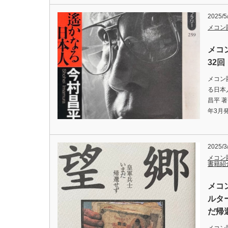
2025/5
メコン
メコ
32
メコン
る日本
昌平 
年3月
2025/3
メコン
書籍紹
メコ
ルタ
だ帰