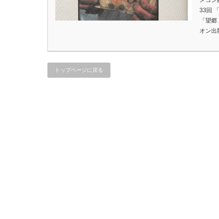
メコン
33回
「望郷
オン出
トップページに戻る