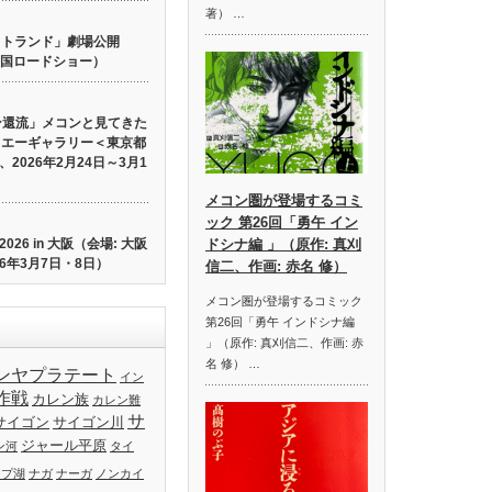
著） …
 ロストランド」劇場公開
り全国ロードショー）
ン還流」メコンと見てきた
イエーギャラリー＜東京都
2026年2月24日～3月1
メコン圏が登場するコミ
ック 第26回「勇午 イン
26 in 大阪（会場: 大阪
ドシナ編 」（原作: 真刈
6年3月7日・8日）
信二、作画: 赤名 修）
メコン圏が登場するコミック
第26回「勇午 インドシナ編
」（原作: 真刈信二、作画: 赤
名 修） …
ンヤプラテート
イン
作戦
カレン族
カレン難
サ
サイゴン
サイゴン川
ジャール平原
ン河
タイ
ップ湖
ナガ
ナーガ
ノンカイ