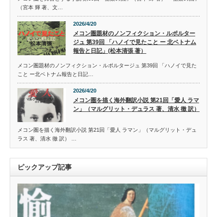
（宮本 輝 著、文…
2026/4/20
メコン圏題材のノンフィクション・ルポルター
ジュ 第39回 「ハノイで見たこと ー 北ベトナム
報告と日記」(松本清張 著）
メコン圏題材のノンフィクション・ルポルタージュ 第39回 「ハノイで見た
こと ー北ベトナム報告と日記…
2026/4/20
メコン圏を描く海外翻訳小説 第21回「愛人 ラマ
ン」（マルグリット・デュラス 著、清水 徹 訳）
メコン圏を描く海外翻訳小説 第21回「愛人 ラマン」（マルグリット・デュ
ラス 著、清水 徹 訳） …
ピックアップ記事