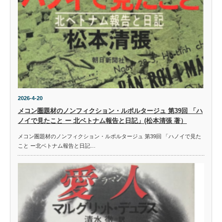
2026-4-20
メコン圏題材のノンフィクション・ルポルタージュ 第39回 「ハ
ノイで見たこと ー 北ベトナム報告と日記」(松本清張 著）
メコン圏題材のノンフィクション・ルポルタージュ 第39回 「ハノイで見た
こと ー北ベトナム報告と日記…