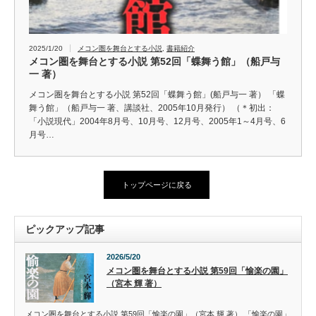
2025/1/20
メコン圏を舞台とする小説
,
書籍紹介
メコン圏を舞台とする小説 第52回「蝶舞う館」（船戸与
一 著）
メコン圏を舞台とする小説 第52回「蝶舞う館」(船戸与一 著） 「蝶
舞う館」（船戸与一 著、講談社、2005年10月発行） （＊初出：
「小説現代」2004年8月号、10月号、12月号、2005年1～4月号、6
月号…
トップページに戻る
ピックアップ記事
2026/5/20
メコン圏を舞台とする小説 第59回「愉楽の園」
（宮本 輝 著）
メコン圏を舞台とする小説 第59回「愉楽の園」（宮本 輝 著） 「愉楽の園」