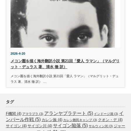
2026-4-20
メコン圏を描く海外翻訳小説 第21回「愛人 ラマン」（マルグリ
ット・デュラス 著、清水 徹 訳）
メコン圏を描く海外翻訳小説 第21回「愛人 ラマン」（マルグリット・デュ
ラス 著、清水 徹 訳） …
タグ
アランヤプラテート
(5)
イ
F機関
(4)
アマラプラ
(3)
インドージ湖
(3)
ンパール作戦
(5)
カレン族
(4)
クオン・デ
(4)
カレン難民キャンプ
(3)
サイゴン陥落
(5)
サイゴン
(4)
サイゴン川
(4)
ジャー
サルウィン河
(3)