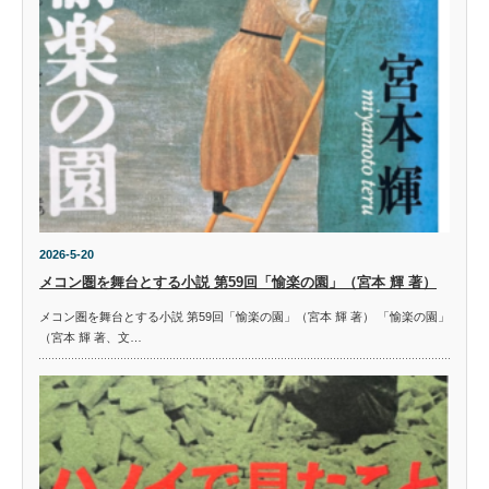
2026-5-20
メコン圏を舞台とする小説 第59回「愉楽の園」（宮本 輝 著）
メコン圏を舞台とする小説 第59回「愉楽の園」（宮本 輝 著） 「愉楽の園」
（宮本 輝 著、文…