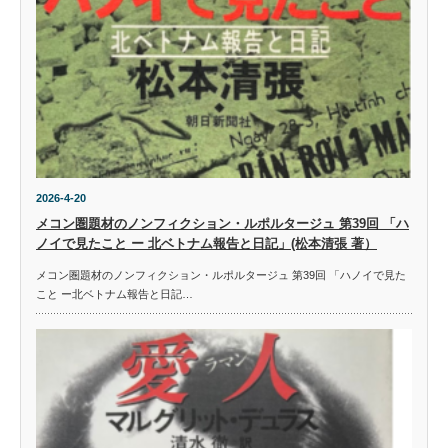
2026-4-20
メコン圏題材のノンフィクション・ルポルタージュ 第39回 「ハ
ノイで見たこと ー 北ベトナム報告と日記」(松本清張 著）
メコン圏題材のノンフィクション・ルポルタージュ 第39回 「ハノイで見た
こと ー北ベトナム報告と日記…