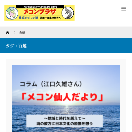
Home
百越
タグ：百越