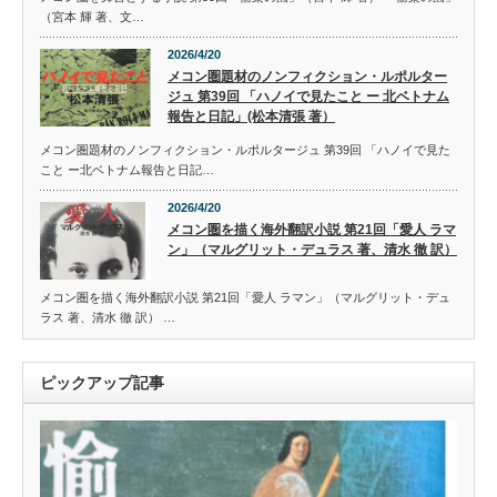
（宮本 輝 著、文…
2026/4/20
メコン圏題材のノンフィクション・ルポルター
ジュ 第39回 「ハノイで見たこと ー 北ベトナム
報告と日記」(松本清張 著）
メコン圏題材のノンフィクション・ルポルタージュ 第39回 「ハノイで見た
こと ー北ベトナム報告と日記…
2026/4/20
メコン圏を描く海外翻訳小説 第21回「愛人 ラマ
ン」（マルグリット・デュラス 著、清水 徹 訳）
メコン圏を描く海外翻訳小説 第21回「愛人 ラマン」（マルグリット・デュ
ラス 著、清水 徹 訳） …
ピックアップ記事