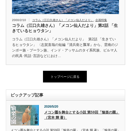
2000/2/10
コラム（江口久雄さん）「メコン仙人だより」
,
企画特集
コラム（江口久雄さん）「メコン仙人だより」第2話 「生
きているヒョウタン」
コラム（江口久雄さん）「メコン仙人だより」 第2話 「生きてい
るヒョウタン」 〈志賀直哉の短編『清兵衛と瓢箪』から、雲南のジ
ンポー族・プーラン族、インド・アッサムのタイ系民族、ビルマ人
の民具･民話･言語などにおけ…
トップページに戻る
ピックアップ記事
2026/5/20
メコン圏を舞台とする小説 第59回「愉楽の園」
（宮本 輝 著）
メコン圏を舞台とする小説 第59回「愉楽の園」（宮本 輝 著） 「愉楽の園」