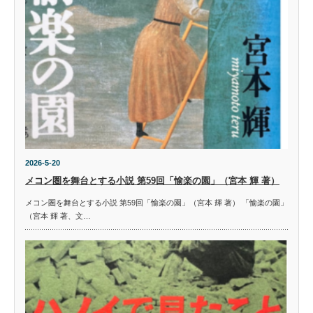
2026-5-20
メコン圏を舞台とする小説 第59回「愉楽の園」（宮本 輝 著）
メコン圏を舞台とする小説 第59回「愉楽の園」（宮本 輝 著） 「愉楽の園」
（宮本 輝 著、文…