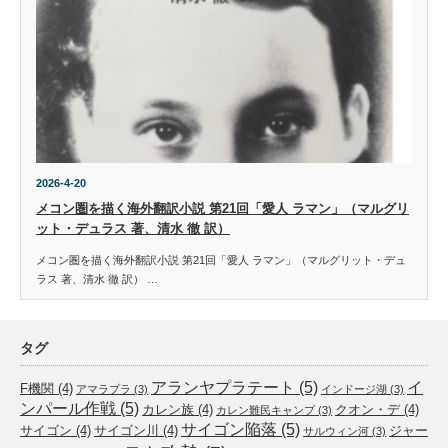
2026-4-20
メコン圏を描く海外翻訳小説 第21回「愛人 ラマン」（マルグリ
ット・デュラス 著、清水 徹 訳）
メコン圏を描く海外翻訳小説 第21回「愛人 ラマン」（マルグリット・デュ
ラス 著、清水 徹 訳） …
タグ
アランヤプラテート
(5)
イ
F機関
(4)
アマラプラ
(3)
インドージ湖
(3)
ンパール作戦
(5)
カレン族
(4)
クオン・デ
(4)
カレン難民キャンプ
(3)
サイゴン陥落
(5)
サイゴン
(4)
サイゴン川
(4)
ジャー
サルウィン河
(3)