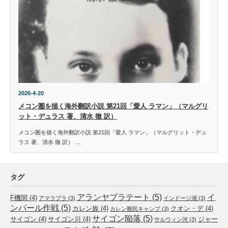
2026-4-20
メコン圏を描く海外翻訳小説 第21回「愛人 ラマン」（マルグリ
ット・デュラス 著、清水 徹 訳）
メコン圏を描く海外翻訳小説 第21回「愛人 ラマン」（マルグリット・デュ
ラス 著、清水 徹 訳） …
タグ
アランヤプラテート
(5)
イ
F機関
(4)
アマラプラ
(3)
インドージ湖
(3)
ンパール作戦
(5)
カレン族
(4)
クオン・デ
(4)
カレン難民キャンプ
(3)
サイゴン陥落
(5)
サイゴン
(4)
サイゴン川
(4)
ジャー
サルウィン河
(3)