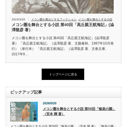
2023/3/20
メコン圏を舞台とするフィクション
,
メコン圏を舞台とする小説
メコン圏を舞台とする小説 第40回「高丘親王航海記」(澁
澤龍彦 著）
メコン圏を舞台とする小説 第40回「高丘親王航海記」(澁澤龍彦
著） 「高丘親王航海記」（澁澤龍彦 著、文藝春秋、1987年10月発
行）（単行本） 「高丘親王航海記」（澁澤龍彦 著、文春文庫、
2017年9…
トップページに戻る
ピックアップ記事
2026/5/20
メコン圏を舞台とする小説 第59回「愉楽の園」
（宮本 輝 著）
メコン圏を舞台とする小説 第59回「愉楽の園」（宮本 輝 著） 「愉楽の園」