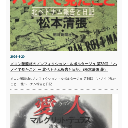
2026-4-20
メコン圏題材のノンフィクション・ルポルタージュ 第39回 「ハ
ノイで見たこと ー 北ベトナム報告と日記」(松本清張 著）
メコン圏題材のノンフィクション・ルポルタージュ 第39回 「ハノイで見た
こと ー北ベトナム報告と日記…