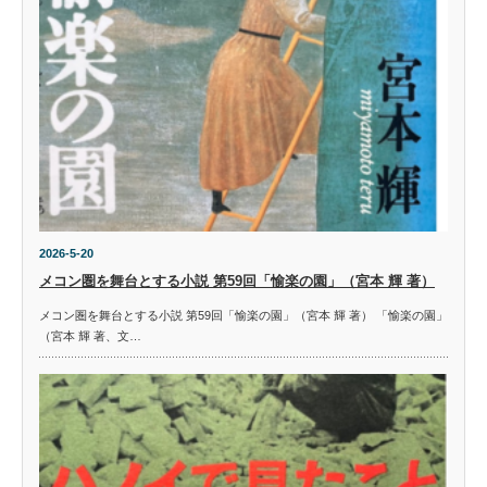
2026-5-20
メコン圏を舞台とする小説 第59回「愉楽の園」（宮本 輝 著）
メコン圏を舞台とする小説 第59回「愉楽の園」（宮本 輝 著） 「愉楽の園」
（宮本 輝 著、文…