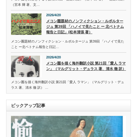
（宮本 輝 著、文…
2026/4/20
メコン圏題材のノンフィクション・ルポルター
ジュ 第39回 「ハノイで見たこと ー 北ベトナム
報告と日記」(松本清張 著）
メコン圏題材のノンフィクション・ルポルタージュ 第39回 「ハノイで見た
こと ー北ベトナム報告と日記…
2026/4/20
メコン圏を描く海外翻訳小説 第21回「愛人 ラマ
ン」（マルグリット・デュラス 著、清水 徹 訳）
メコン圏を描く海外翻訳小説 第21回「愛人 ラマン」（マルグリット・デュ
ラス 著、清水 徹 訳） …
ピックアップ記事