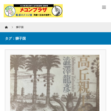
Home
獅子国
タグ：獅子国