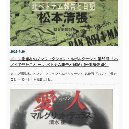
2026-4-20
メコン圏題材のノンフィクション・ルポルタージュ 第39回 「ハ
ノイで見たこと ー 北ベトナム報告と日記」(松本清張 著）
メコン圏題材のノンフィクション・ルポルタージュ 第39回 「ハノイで見た
こと ー北ベトナム報告と日記…