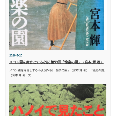
2026-5-20
メコン圏を舞台とする小説 第59回「愉楽の園」（宮本 輝 著）
メコン圏を舞台とする小説 第59回「愉楽の園」（宮本 輝 著） 「愉楽の園」
（宮本 輝 著、文…