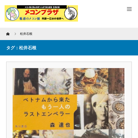
Home
松井石根
タグ：松井石根