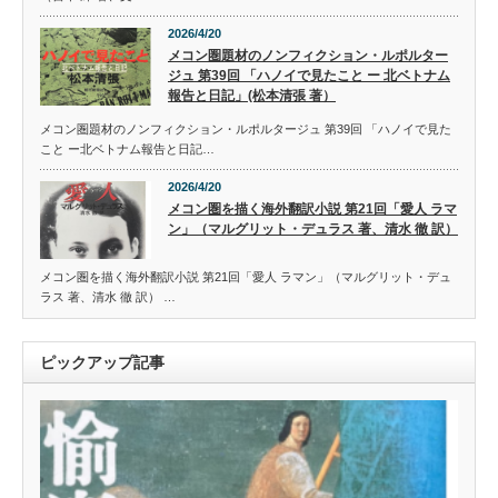
2026/4/20
メコン圏題材のノンフィクション・ルポルター
ジュ 第39回 「ハノイで見たこと ー 北ベトナム
報告と日記」(松本清張 著）
メコン圏題材のノンフィクション・ルポルタージュ 第39回 「ハノイで見た
こと ー北ベトナム報告と日記…
2026/4/20
メコン圏を描く海外翻訳小説 第21回「愛人 ラマ
ン」（マルグリット・デュラス 著、清水 徹 訳）
メコン圏を描く海外翻訳小説 第21回「愛人 ラマン」（マルグリット・デュ
ラス 著、清水 徹 訳） …
ピックアップ記事