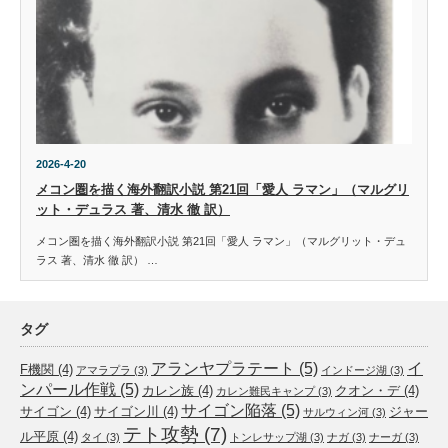
2026-4-20
メコン圏を描く海外翻訳小説 第21回「愛人 ラマン」（マルグリ
ット・デュラス 著、清水 徹 訳）
メコン圏を描く海外翻訳小説 第21回「愛人 ラマン」（マルグリット・デュ
ラス 著、清水 徹 訳） …
タグ
アランヤプラテート
(5)
イ
F機関
(4)
アマラプラ
(3)
インドージ湖
(3)
ンパール作戦
(5)
カレン族
(4)
クオン・デ
(4)
カレン難民キャンプ
(3)
サイゴン陥落
(5)
サイゴン
(4)
サイゴン川
(4)
ジャー
サルウィン河
(3)
テト攻勢
(7)
ル平原
(4)
タイ
(3)
トンレサップ湖
(3)
ナガ
(3)
ナーガ
(3)