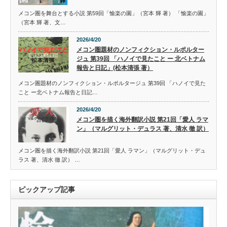
メコン圏を舞台とする小説 第59回「愉楽の園」（宮本 輝 著） 「愉楽の園」
（宮本 輝 著、文…
2026/4/20
メコン圏題材のノンフィクション・ルポルター
ジュ 第39回 「ハノイで見たこと ー 北ベトナム
報告と日記」(松本清張 著）
メコン圏題材のノンフィクション・ルポルタージュ 第39回 「ハノイで見た
こと ー北ベトナム報告と日記…
2026/4/20
メコン圏を描く海外翻訳小説 第21回「愛人 ラマ
ン」（マルグリット・デュラス 著、清水 徹 訳）
メコン圏を描く海外翻訳小説 第21回「愛人 ラマン」（マルグリット・デュ
ラス 著、清水 徹 訳） …
ピックアップ記事