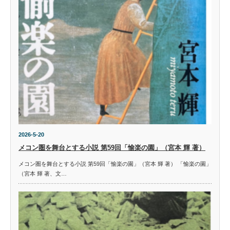
2026-5-20
メコン圏を舞台とする小説 第59回「愉楽の園」（宮本 輝 著）
メコン圏を舞台とする小説 第59回「愉楽の園」（宮本 輝 著） 「愉楽の園」
（宮本 輝 著、文…