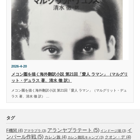
2026-4-20
メコン圏を描く海外翻訳小説 第21回「愛人 ラマン」（マルグリ
ット・デュラス 著、清水 徹 訳）
メコン圏を描く海外翻訳小説 第21回「愛人 ラマン」（マルグリット・デュ
ラス 著、清水 徹 訳） …
タグ
アランヤプラテート
(5)
イ
F機関
(4)
アマラプラ
(3)
インドージ湖
(3)
ンパール作戦
(5)
カレン族
(4)
クオン・デ
(4)
カレン難民キャンプ
(3)