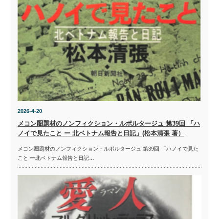
2026-4-20
メコン圏題材のノンフィクション・ルポルタージュ 第39回 「ハ
ノイで見たこと ー 北ベトナム報告と日記」(松本清張 著）
メコン圏題材のノンフィクション・ルポルタージュ 第39回 「ハノイで見た
こと ー北ベトナム報告と日記…