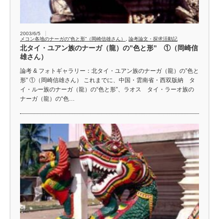
2003/6/5
メコン各地のナーガの”色と形”（岡崎信雄さん）
,
論考論文・探求活動記
北タイ・ユアン族のナーガ（龍）の”色と形” ①（岡崎信
雄さん）
論考 & フォトギャラリー：北タイ・ユアン族のナーガ（龍）の”色と
形” ①（岡崎信雄さん） これまでに、中国・雲南省・西双版納 タ
イ・ルー族のナーガ（龍）の“色と形”、ラオス タイ・ラーオ族の
ナーガ（龍）の“色…