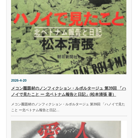
2026-4-20
メコン圏題材のノンフィクション・ルポルタージュ 第39回 「ハ
ノイで見たこと ー 北ベトナム報告と日記」(松本清張 著）
メコン圏題材のノンフィクション・ルポルタージュ 第39回 「ハノイで見た
こと ー北ベトナム報告と日記…