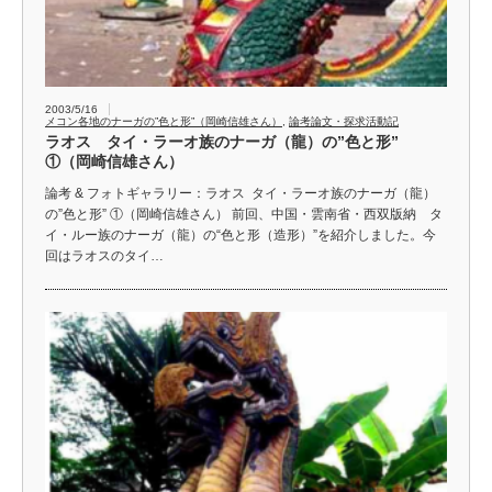
2003/5/16
メコン各地のナーガの”色と形”（岡崎信雄さん）
,
論考論文・探求活動記
ラオス タイ・ラーオ族のナーガ（龍）の”色と形”
①（岡崎信雄さん）
論考 & フォトギャラリー：ラオス タイ・ラーオ族のナーガ（龍）
の”色と形” ①（岡崎信雄さん） 前回、中国・雲南省・西双版納 タ
イ・ルー族のナーガ（龍）の“色と形（造形）”を紹介しました。今
回はラオスのタイ…