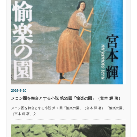
2026-5-20
メコン圏を舞台とする小説 第59回「愉楽の園」（宮本 輝 著）
メコン圏を舞台とする小説 第59回「愉楽の園」（宮本 輝 著） 「愉楽の園」
（宮本 輝 著、文…