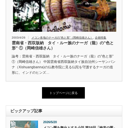
2003/4/26
メコン各地のナーガの”色と形”（岡崎信雄さん）
,
企画特集
雲南省・西双版納 タイ・ルー族のナーガ（龍）の”色と
形” ①（岡崎信雄さん）
論考：雲南省・西双版納 タイ・ルー族のナーガ（龍）の”色と形”
①（岡崎信雄さん） 中国雲南省西双版納タイ族自治州シーサンパン
ナ（Xishuangbanna)の仏教寺院に見る仏陀を守護するナーガの造
形に、インドのヒンズ…
トップページに戻る
ピックアップ記事
2026/5/20
メコン圏を舞台とする小説 第59回「愉楽の園」