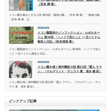
（宮本 輝 著）
メコン圏を舞台とする小説 第59回「愉楽の園」（宮本 輝 著） 「愉楽の園」
（宮本 輝 著、文…
2026/4/20
メコン圏題材のノンフィクション・ルポルター
ジュ 第39回 「ハノイで見たこと ー 北ベトナム
報告と日記」(松本清張 著）
メコン圏題材のノンフィクション・ルポルタージュ 第39回 「ハノイで見た
こと ー北ベトナム報告と日記…
2026/4/20
メコン圏を描く海外翻訳小説 第21回「愛人 ラマ
ン」（マルグリット・デュラス 著、清水 徹 訳）
メコン圏を描く海外翻訳小説 第21回「愛人 ラマン」（マルグリット・デュ
ラス 著、清水 徹 訳） …
ピックアップ記事