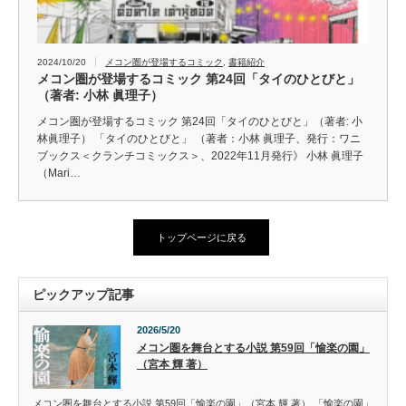
2024/10/20
メコン圏が登場するコミック
,
書籍紹介
メコン圏が登場するコミック 第24回「タイのひとびと」
（著者: 小林 眞理子）
メコン圏が登場するコミック 第24回「タイのひとびと」（著者: 小
林眞理子） 「タイのひとびと」 （著者：小林 眞理子、発行：ワニ
ブックス＜クランチコミックス＞、2022年11月発行》 小林 眞理子
（Mari…
トップページに戻る
ピックアップ記事
2026/5/20
メコン圏を舞台とする小説 第59回「愉楽の園」
（宮本 輝 著）
メコン圏を舞台とする小説 第59回「愉楽の園」（宮本 輝 著） 「愉楽の園」