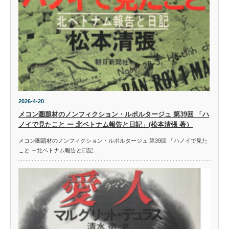
2026-4-20
メコン圏題材のノンフィクション・ルポルタージュ 第39回 「ハ
ノイで見たこと ー 北ベトナム報告と日記」(松本清張 著）
メコン圏題材のノンフィクション・ルポルタージュ 第39回 「ハノイで見た
こと ー北ベトナム報告と日記…