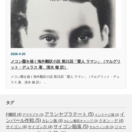
2026-4-20
メコン圏を描く海外翻訳小説 第21回「愛人 ラマン」（マルグリ
ット・デュラス 著、清水 徹 訳）
メコン圏を描く海外翻訳小説 第21回「愛人 ラマン」（マルグリット・デュ
ラス 著、清水 徹 訳） …
タグ
アランヤプラテート
(5)
イ
F機関
(4)
アマラプラ
(3)
インドージ湖
(3)
ンパール作戦
(5)
カレン族
(4)
クオン・デ
(4)
カレン難民キャンプ
(3)
サイゴン陥落
(5)
サイゴン
(4)
サイゴン川
(4)
ジャー
サルウィン河
(3)