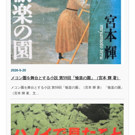
2026-5-20
メコン圏を舞台とする小説 第59回「愉楽の園」（宮本 輝 著）
メコン圏を舞台とする小説 第59回「愉楽の園」（宮本 輝 著） 「愉楽の園」
（宮本 輝 著、文…