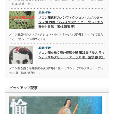
（宮本 輝 著、文…
2026/4/20
メコン圏題材のノンフィクション・ルポルター
ジュ 第39回 「ハノイで見たこと ー 北ベトナム
報告と日記」(松本清張 著）
メコン圏題材のノンフィクション・ルポルタージュ 第39回 「ハノイで見た
こと ー北ベトナム報告と日記…
2026/4/20
メコン圏を描く海外翻訳小説 第21回「愛人 ラマ
ン」（マルグリット・デュラス 著、清水 徹 訳）
メコン圏を描く海外翻訳小説 第21回「愛人 ラマン」（マルグリット・デュ
ラス 著、清水 徹 訳） …
ピックアップ記事