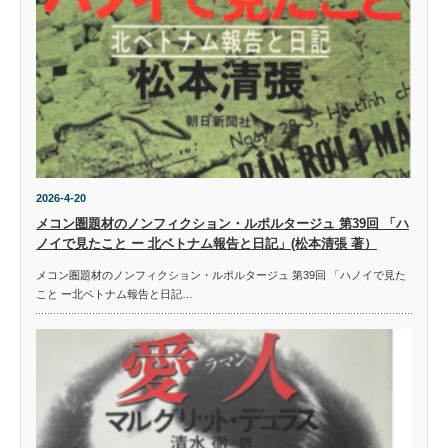
2026-4-20
メコン圏題材のノンフィクション・ルポルタージュ 第39回 「ハ
ノイで見たこと ー 北ベトナム報告と日記」(松本清張 著）
メコン圏題材のノンフィクション・ルポルタージュ 第39回 「ハノイで見た
こと ー北ベトナム報告と日記…