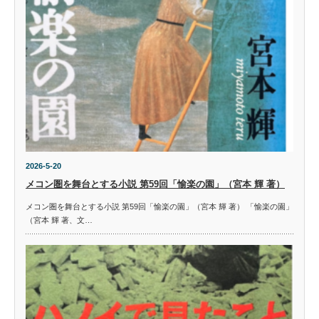
2026-5-20
メコン圏を舞台とする小説 第59回「愉楽の園」（宮本 輝 著）
メコン圏を舞台とする小説 第59回「愉楽の園」（宮本 輝 著） 「愉楽の園」
（宮本 輝 著、文…