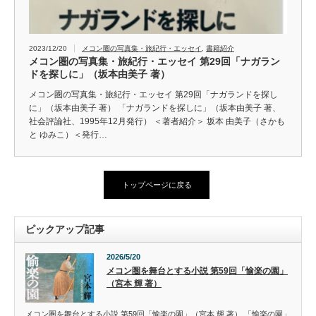
2023/12/20
メコン圏の写真集・旅紀行・エッセイ
,
書籍紹介
メコン圏の写真集・旅紀行・エッセイ 第29回「ナガラン
ドを探しに」（坂本由美子 著）
メコン圏の写真集・旅紀行・エッセイ 第29回「ナガランドを探し
に」（坂本由美子 著） 「ナガランドを探しに」（坂本由美子 著、
社会評論社、1995年12月発行） ＜著者紹介＞ 坂本 由美子（さかも
と ゆみこ）＜発行…
トップページに戻る
ピックアップ記事
2026/5/20
メコン圏を舞台とする小説 第59回「愉楽の園」
（宮本 輝 著）
メコン圏を舞台とする小説 第59回「愉楽の園」（宮本 輝 著） 「愉楽の園」