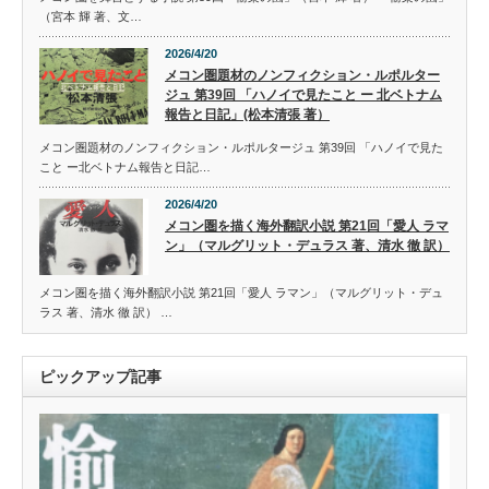
（宮本 輝 著、文…
2026/4/20
メコン圏題材のノンフィクション・ルポルター
ジュ 第39回 「ハノイで見たこと ー 北ベトナム
報告と日記」(松本清張 著）
メコン圏題材のノンフィクション・ルポルタージュ 第39回 「ハノイで見た
こと ー北ベトナム報告と日記…
2026/4/20
メコン圏を描く海外翻訳小説 第21回「愛人 ラマ
ン」（マルグリット・デュラス 著、清水 徹 訳）
メコン圏を描く海外翻訳小説 第21回「愛人 ラマン」（マルグリット・デュ
ラス 著、清水 徹 訳） …
ピックアップ記事