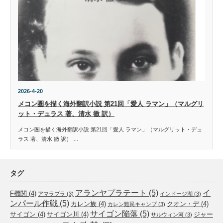
2026-4-20
メコン圏を描く海外翻訳小説 第21回「愛人 ラマン」（マルグリ
ット・デュラス 著、清水 徹 訳）
メコン圏を描く海外翻訳小説 第21回「愛人 ラマン」（マルグリット・デュ
ラス 著、清水 徹 訳） …
タグ
アランヤプラテート
(5)
イ
F機関
(4)
アマラプラ
(3)
インドージ湖
(3)
ンパール作戦
(5)
カレン族
(4)
クオン・デ
(4)
カレン難民キャンプ
(3)
サイゴン陥落
(5)
サイゴン
(4)
サイゴン川
(4)
ジャー
サルウィン河
(3)