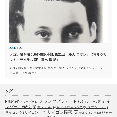
2026-4-20
メコン圏を描く海外翻訳小説 第21回「愛人 ラマン」（マルグリ
ット・デュラス 著、清水 徹 訳）
メコン圏を描く海外翻訳小説 第21回「愛人 ラマン」（マルグリット・デュ
ラス 著、清水 徹 訳） …
タグ
アランヤプラテート
(5)
イ
F機関
(4)
アマラプラ
(3)
インドージ湖
(3)
ンパール作戦
(5)
カレン族
(4)
クオン・デ
(4)
カレン難民キャンプ
(3)
サイゴン陥落
(5)
サイゴン
(4)
サイゴン川
(4)
ジャー
サルウィン河
(3)