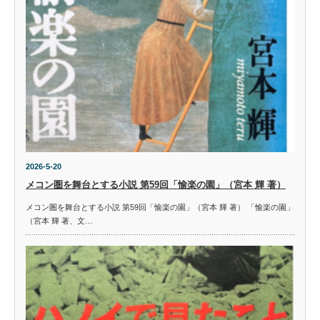
2026-5-20
メコン圏を舞台とする小説 第59回「愉楽の園」（宮本 輝 著）
メコン圏を舞台とする小説 第59回「愉楽の園」（宮本 輝 著） 「愉楽の園」
（宮本 輝 著、文…