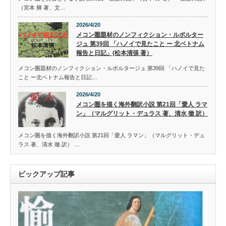
（宮本 輝 著、文…
2026/4/20
メコン圏題材のノンフィクション・ルポルター
ジュ 第39回 「ハノイで見たこと ー 北ベトナム
報告と日記」(松本清張 著）
メコン圏題材のノンフィクション・ルポルタージュ 第39回 「ハノイで見た
こと ー北ベトナム報告と日記…
2026/4/20
メコン圏を描く海外翻訳小説 第21回「愛人 ラマ
ン」（マルグリット・デュラス 著、清水 徹 訳）
メコン圏を描く海外翻訳小説 第21回「愛人 ラマン」（マルグリット・デュ
ラス 著、清水 徹 訳） …
ピックアップ記事