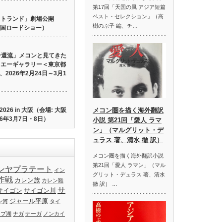
第17回「天国の風 アジア短篇
ベスト・セレクション」（高
 ロストランド」劇場公開
樹のぶ子 編、チ…
り全国ロードショー）
ン還流」メコンと見てきた
イエーギャラリー＜東京都
2026年2月24日～3月1
26 in 大阪（会場: 大阪
メコン圏を描く海外翻訳
6年3月7日・8日）
小説 第21回「愛人 ラマ
ン」（マルグリット・デ
ュラス 著、清水 徹 訳）
メコン圏を描く海外翻訳小説
第21回「愛人 ラマン」（マル
ンヤプラテート
イン
グリット・デュラス 著、清水
作戦
カレン族
カレン難
徹 訳） …
サ
サイゴン
サイゴン川
ジャール平原
ン河
タイ
ップ湖
ナガ
ナーガ
ノンカイ