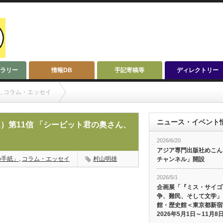
ラリー
情報DB
手記寄稿等
ディレクトリー
」
,
コラム・エッセイ
シービット君の奥さん、いわく」「竜神ロケット」
ニュース・イベント
）第11信 「シービット君の奥さん、
2026/6/20
アジア専門出版社めこんによ
の手紙」
,
コラム・エッセイ
村山明雄
チャンネル」開設
2026/5/1
企画展「『ミス・サイゴ
争、難民、そして文学」
館・歴史館＜東京都新宿
2026年5月1日～11月8