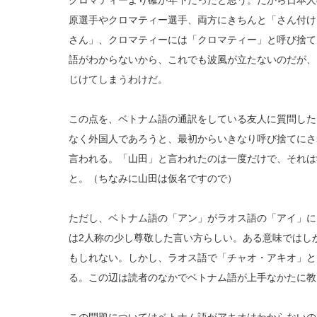
クロマティーより確か年下だったと思う。だから日本人
原選手やクロマティー選手、両方にきちんと「さん付け
さん」、クロマティーには「クロマティー」と呼び捨て
語がわからないから、これでも波風が立たないのだが、
じけてしまうわけだ。
この点を、ベトナム語の通訳をしている友人に質問した
なく外国人であろうと、最初からいきなり呼び捨てにさ
言われる。「山田」と言われたのは一度だけで、それは
と。（ちなみに山田は仮名ですので）
ただし、ベトナム語の「アン」がラオス語の「アイ」に
は2人称の少し尊敬した言い方らしい。ある意味ではし
もしれない。しかし、ラオス語で「チャオ・アキオ」と
る。この辺は読者のなかでベトナム語が上手なかたに教