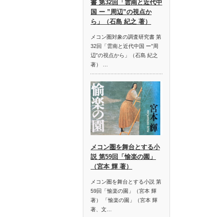
書 第32回「雲南と近代中
国 ー ”周辺”の視点か
ら」（石島 紀之 著）
メコン圏対象の調査研究書 第
32回「雲南と近代中国 ー”周
辺”の視点から」（石島 紀之
著） …
メコン圏を舞台とする小
説 第59回「愉楽の園」
（宮本 輝 著）
メコン圏を舞台とする小説 第
59回「愉楽の園」（宮本 輝
著） 「愉楽の園」（宮本 輝
著、文…