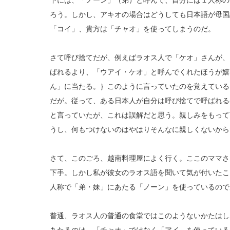
下には、「ノーン」（弟）と呼んで、自分には１人称の
ろう。しかし、アキオの場合はどうしても日本語が母国
「コイ」、貴方は「チャオ」を使ってしまうのだ。
さて呼び捨てだが、例えばラオス人で「ケオ」さんが、
ばれるより、「ウアイ・ケオ」と呼んでくれたほうが嬉
ん」に当たる。｝このように言っていたのを覚えている
だが。従って、ある日本人が自分は呼び捨てで呼ばれる
と言っていたが、これは誤解だと思う。親しみをもって
うし、何もつけないのはやはりそんなに親しくないから
さて、このごろ、越南料理屋によく行く。ここのママさ
下手。しかし私が彼女のラオス語を聞いて気が付いたこ
人称で「弟・妹」にあたる「ノーン」を使っているので
普通、ラオス人の普通の食堂ではこのようないかたはし