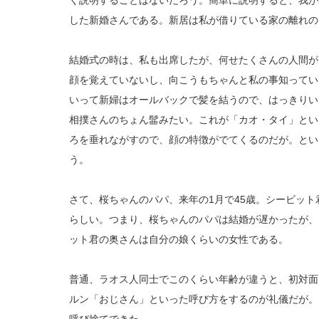
く説明することはないだろう。簡単に説明すると、我が
した新婚さんである。新居は私が借りている家の離れの
結婚式の時は、私も出席したが、何せたくさんの人間が
顔を覚えていないし、向こうもちゃんと私の事知ってい
いって新婦はオールバックで髪を結うので、はっきりい
相撲さんのちょん髷みたい。これが「カオ・タイ」とい
ろを垂れながすので、顔の特徴がでてくるのだが。とい
う。
さて、桜ちゃんのパパ、来年の1月で45歳。シービット
らしい。つまり、桜ちゃんのパパは結婚が遅かったが、
ット君の奥さんは自分の娘くらいの女性である。
普通、ラオス人同士でこのくらい年齢が違うと、初対面
ルン「おじさん」といった呼び方をするのが礼儀だが。