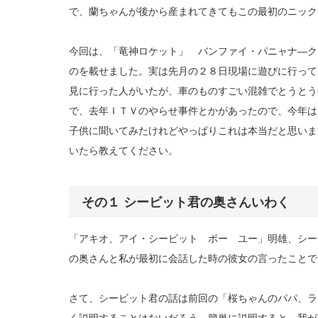
で、蘭ちゃんが後から産まれてきてもこの最初のニック
今回は、「竜神ロケット」 バンファイ・パニャナ―ク
のを載せました。実は先月の２８日現場に遊びに行って
見に行った人がいたが、車のものすごい混雑でとうとう
で、去年ＩＴＶのやらせ事件とかがあったので、今年は
子供に聞いてみたけれどやっぱりこれは本当だと思いま
いたら教えてください。
その１ シービット君の奥さんいわく
「アキオ、アイ・シービット ボー ユー」明雄、シー
の奥さんと私が最初に会話した時の彼女の言ったことで
さて、シービット君の話は前回の「桜ちゃんのパパ、ラ