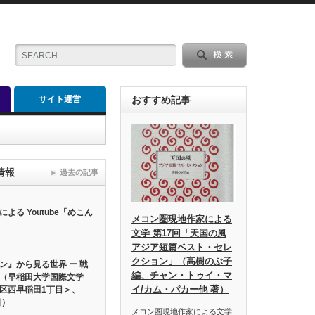
サイト運営
おすすめ記事
情報
過去の記事
る Youtube「めこん
メコン圏現地作家による
文学 第17回「天国の風
アジア短篇ベスト・セレ
クション」（高樹のぶ子
ン』から見る世界 ー 戦
編、チャン・トゥイ・マ
（早稲田大学国際文学
イ/カム・パカー他 著）
区西早稲田1丁目＞、
日）
メコン圏現地作家による文学