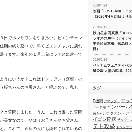
2026/4/24
映画「LOSTLAND /
（2026年4月24日よ
2026/2/15
秋山岳志 写真展「メコ
３日でポンサワンを引き払い、ビエンチャン
ラオスの30年（アイア
中央区日本橋小伝馬町＞、
任期の繰り延べで、早くビエンチャンに戻れ
日）
帰ります。来年の１月上旬にラオスに戻って
2026/2/14
ベトナムフェスティバル20
城公園 太陽の広場、202
ようにいうか？これはドンミアン（寮都）の
（桜ちゃんのお母さん）と呼ぶので、私も
タグ
アラ
F機関
アマラプラ
インパール
ドージ湖
？と質問しました。うん、これは困った質問
クオン・デ
民キャンプ
イゴン陥落
が長女なので、やはりお母さんやお父さん
サルウィ
テト攻勢
トンレサ
と。これで、近所の人にも認知されているの