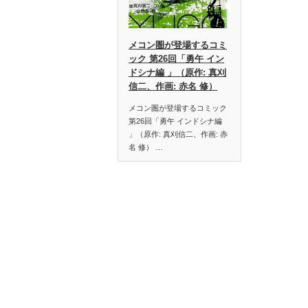
メコン圏が登場するコミ
ック 第26回「勇午 イン
ドシナ編 」（原作: 真刈
信二、作画: 赤名 修）
メコン圏が登場するコミック
第26回「勇午 インドシナ編
」（原作: 真刈信二、作画: 赤
名 修） …