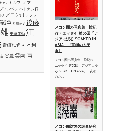
ファ
ビルマ
チャン
プノンペン
ベトナム戦
メコン河
メソッ
ルタ
後藤
亜戦争
岡崎信雄
メコン圏の写真集・旅紀
明雄
江
行・エッセイ 第35回「ア
東遊運動
ジアに浸る SOAKED IN
裕
泰緬鉄道
神本利
ASIA」（高樹のぶ子
著）
青
雲南
谷豊
吉
メコン圏の写真集・旅紀行・
エッセイ 第35回「アジアに浸
る SOAKED IN ASIA」（高樹
のぶ…
メコン圏対象の調査研究