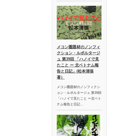
メコン圏題材のノンフィ
クション・ルポルタージ
ュ 第39回 「ハノイで見
たこと ー 北ベトナム報
告と日記」(松本清張
著）
メコン圏題材のノンフィクシ
ョン・ルポルタージュ 第39回
「ハノイで見たこと ー北ベト
ナム報告と日記…