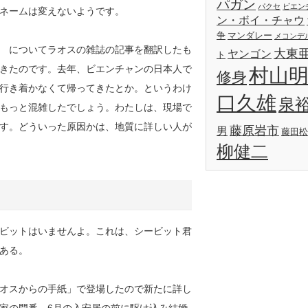
パガン
パクセ
ビエン
ネームは変えないようです。
ン・ボイ・チャウ
争
マンダレー
メコンデ
 についてラオスの雑誌の記事を翻訳したも
大東
ヤンゴン
ト
きたのです。去年、ビエンチャンの日本人で
村山
修身
行き着かなくて帰ってきたとか。というわけ
口久雄
泉
もっと混雑したでしょう。わたしは、現場で
す。どういった原因かは、地質に詳しい人が
藤原岩市
男
藤田松
柳健二
ビットはいませんよ。これは、シービット君
ある。
オスからの手紙」で登場したので新たに詳し