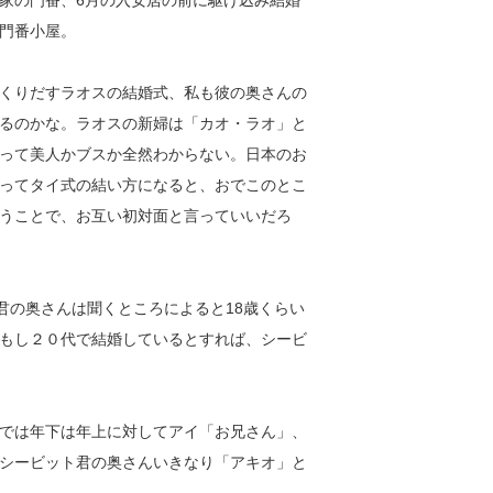
家の門番、6月の入安居の前に駆け込み結婚
門番小屋。
くりだすラオスの結婚式、私も彼の奥さんの
るのかな。ラオスの新婦は「カオ・ラオ」と
って美人かブスか全然わからない。日本のお
ってタイ式の結い方になると、おでこのとこ
うことで、お互い初対面と言っていいだろ
君の奥さんは聞くところによると18歳くらい
もし２０代で結婚しているとすれば、シービ
では年下は年上に対してアイ「お兄さん」、
シービット君の奥さんいきなり「アキオ」と