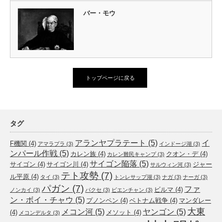
バー・モウ
トップページに戻る
タグ
アランヤプラテート
(5)
イ
F機関
(4)
アマラプラ
(3)
インドージ湖
(3)
ンパール作戦
(5)
カレン族
(4)
クオン・デ
(4)
カレン難民キャンプ
(3)
サイゴン陥落
(5)
サイゴン
(4)
サイゴン川
(4)
ジャー
サルウィン河
(3)
テト攻勢
(7)
ル平原
(4)
タイ
(3)
トンレサップ湖
(3)
ナガ
(3)
ナーガ
(3)
パガン
(7)
ファ
ビルマ
(4)
ノンカイ
(3)
パクセ
(3)
ビエンチャン
(3)
ン・ボイ・チャウ
(5)
プノンペン
(4)
ベトナム戦争
(4)
マンダレー
大東
メコン河
(5)
ヤンゴン
(5)
(4)
メソット
(4)
メコンデルタ
(3)