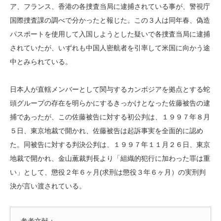
ア、フランス、香港の各捜査当局に逮捕されている事が、警視庁
国際捜査課の調べで分かったと報じた。この３人は同年春、偽造
パスポートを使用して入国しようとした疑いで各捜査当局に逮捕
されていたが、いずれも中国人密航者を引率して米国に向かう途
中とみられている。
日本人が直轄メンバーとして関与するカンボジアを拠点とする蛇
頭グループの存在を明らかにするきっかけとなった佐藤被告の逮
捕であったが、この佐藤被告に対する初公判は、１９９７年８月
５日、東京地裁で開かれ、佐藤被告は起訴事実を全面的に認め
た。同被告に対する判決公判は、１９９７年１１月２６日、東京
地裁で開かれ、金山薫裁判長より「組織的犯行に加わった罪は重
い」として、懲役２年６ヶ月(求刑は懲役３年６ヶ月）の実刑判
決が言い渡されている。