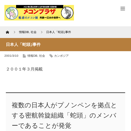
Home
情報DB
,
社会
日本人「蛇頭｣事件
日本人「蛇頭｣事件
2001/3/10
情報DB
,
社会
カンボジア
２００１年３月掲載
複数の日本人がプノンペンを拠点と
する密航斡旋組織「蛇頭」のメンバ
ーであることが発覚