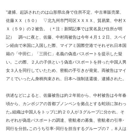
”逮捕、起訴されたのは山形県出身で住所不定、中古車販売業、
佐藤ＸＸ（５０） ▽北九州市門司区ＸＸＸＸ、貿易業、中村Ｘ
Ｘ（５９）の２被告。（＊注：新聞記事では実名及び住所が明
記） 調べに夜と、佐藤、中村両被告は今年４月１２日、スペイ
ン経由で米国に入国した際、マイアミ国際空港でそれぞれ日本国
籍の「中田仁」「三田仁」名義の偽造パスポートを提示した疑
い。この際、２人の子供という偽造パスポートを持った中国人男
女３人を同行していたため、密航の手引きが発覚。両被告はマイ
アミでいったん身柄拘束され、日本へ強制送還後、逮捕された。
供述などによると、佐藤被告は約２年前から、中村被告は今年春
頃から、カンボジアの首都プノンペンを拠点とする蛇頭に加わっ
た｡組織は中国人をトップに約２０人が３グループに分かれ、そ
れぞれが偽造パスポートの調達、密航者の募集、密航者の引率･
同行を分担｡このうち引率･同行を担当するグループの７，８人は