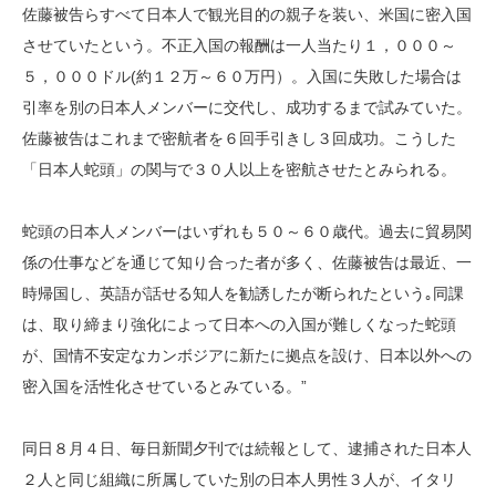
佐藤被告らすべて日本人で観光目的の親子を装い、米国に密入国
させていたという。不正入国の報酬は一人当たり１，０００～
５，０００ドル(約１２万～６０万円）。入国に失敗した場合は
引率を別の日本人メンバーに交代し、成功するまで試みていた。
佐藤被告はこれまで密航者を６回手引きし３回成功。こうした
「日本人蛇頭」の関与で３０人以上を密航させたとみられる。
蛇頭の日本人メンバーはいずれも５０～６０歳代。過去に貿易関
係の仕事などを通じて知り合った者が多く、佐藤被告は最近、一
時帰国し、英語が話せる知人を勧誘したが断られたという｡同課
は、取り締まり強化によって日本への入国が難しくなった蛇頭
が、国情不安定なカンボジアに新たに拠点を設け、日本以外への
密入国を活性化させているとみている。”
同日８月４日、毎日新聞夕刊では続報として、逮捕された日本人
２人と同じ組織に所属していた別の日本人男性３人が、イタリ