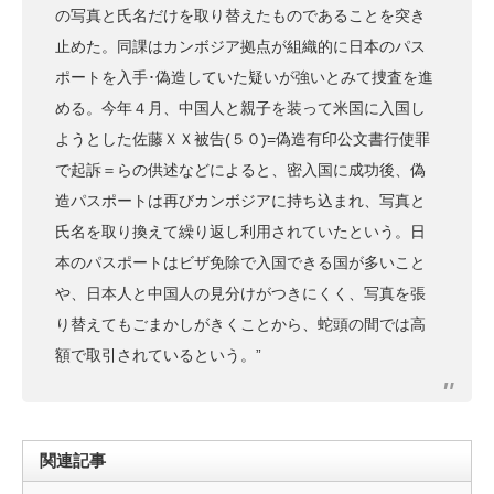
の写真と氏名だけを取り替えたものであることを突き
止めた。同課はカンボジア拠点が組織的に日本のパス
ポートを入手･偽造していた疑いが強いとみて捜査を進
める。今年４月、中国人と親子を装って米国に入国し
ようとした佐藤ＸＸ被告(５０)=偽造有印公文書行使罪
で起訴＝らの供述などによると、密入国に成功後、偽
造パスポートは再びカンボジアに持ち込まれ、写真と
氏名を取り換えて繰り返し利用されていたという。日
本のパスポートはビザ免除で入国できる国が多いこと
や、日本人と中国人の見分けがつきにくく、写真を張
り替えてもごまかしがきくことから、蛇頭の間では高
額で取引されているという。”
関連記事