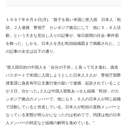
１９９７年８月４日(月)、”親子を装い米国に密入国 日本人「蛇
頭」２人逮捕 警視庁 カンボジア拠点にして 他に５，６人活
動」という大きな見出し入りの記事が、毎日新聞の社会･事件面
を飾った。しかも、日本人を含む蛇頭組織図まで掲載された。こ
の記事の全文は以下の通り。
”密入国目的の中国人を「自分の子供」と装って引き連れ、偽造
パスポートで米国に入国しようとした日本人２人が、警視庁国際
捜査課に偽造有印公文書行使の疑いで逮捕、起訴されていること
が３日、分かった｡２人は中国人密航あっせん組織「蛇頭」のカ
ンボジア拠点のメンバーで、他にも５，６人の日本人が同じ組織
で活動していると供述している。日本人が蛇頭の直轄メンバーと
なっている実態が明らかになったのは初めてで、同課は他の日本
人メンバーの特定など組織の解明を進めている。”