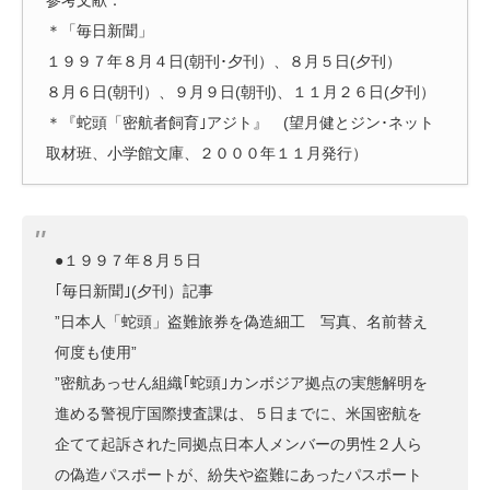
参考文献：
＊「毎日新聞」
１９９７年８月４日(朝刊･夕刊）、８月５日(夕刊）
８月６日(朝刊）、９月９日(朝刊)、１１月２６日(夕刊）
＊『蛇頭「密航者飼育｣アジト』 (望月健とジン･ネット
取材班、小学館文庫、２０００年１１月発行）
●１９９７年８月５日
｢毎日新聞｣(夕刊）記事
”日本人「蛇頭」盗難旅券を偽造細工 写真、名前替え
何度も使用”
”密航あっせん組織｢蛇頭｣カンボジア拠点の実態解明を
進める警視庁国際捜査課は、５日までに、米国密航を
企てて起訴された同拠点日本人メンバーの男性２人ら
の偽造パスポートが、紛失や盗難にあったパスポート