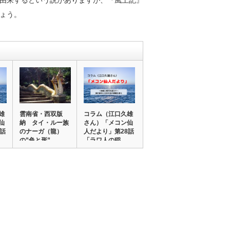
由来するという説がありますが、『風土記』
ょう。
雄
雲南省・西双版
コラム（江口久雄
仙
納 タイ・ルー族
さん）「メコン仙
9話
のナーガ（龍）
人だより」第28話
の”色と形”
「ラワ人の稲…
②（岡…