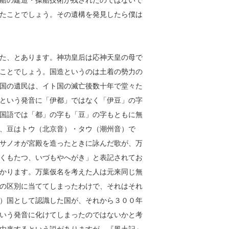
船の建造・操船技術が残されたのではないで
たことでしょう。その遺構を発見したら僕は
た、とあります。神功皇后は応神天皇の母で
ことでしょう。国造というのは土着の勢力の
国の遺民は、イト国の滅亡後数十年で堂々た
という発音に「伊都」ではなく「伊豆」の字
国語では「都」の字も「豆」の字もともに無
、豆はトウ（北京音）・タウ（潮州音）で
サノオが宮殿を造ったときに詠んだ歌が、万
くもたつ、いづもやへがき」と表記されてお
かります。万葉仮名を考えた人は元来同じ無
の区別に当ててしまったわけで、それはそれ
）国として認識した国が、それから３００年
いう発音に化けてしまったのではないかと考