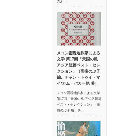
のぶ…
メコン圏現地作家による
文学 第17回「天国の風
アジア短篇ベスト・セレ
クション」（高樹のぶ子
編、チャン・トゥイ・マ
イ/カム・パカー他 著）
メコン圏現地作家による文学
第17回「天国の風 アジア短篇
ベスト・セレクション」（高
樹のぶ子 編、チ…