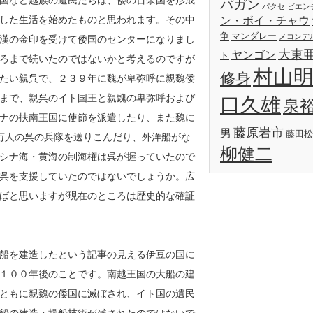
国など越族の遺民たちは、倭の百余国を形成
パガン
パクセ
ビエン
した生活を始めたものと思われます。その中
ン・ボイ・チャウ
争
マンダレー
メコンデ
漢の金印を受けて倭国のセンターになりまし
大東
ヤンゴン
ト
ろまで続いたのではないかと考えるのですが
村山
修身
たい親呉で、２３９年に魏が卑弥呼に親魏倭
まで、親呉のイト国王と親魏の卑弥呼および
口久雄
泉
ナの扶南王国に使節を派遣したり、また魏に
藤原岩市
男
藤田松
万人の呉の兵隊を送りこんだり、外洋船がな
柳健二
シナ海・黄海の制海権は呉が握っていたので
呉を支援していたのではないでしょうか。広
ばと思いますが現在のところは歴史的な確証
船を建造したという記事の見える伊豆の国に
１００年後のことです。南越王国の大船の建
ともに親魏の倭国に滅ぼされ、イト国の遺民