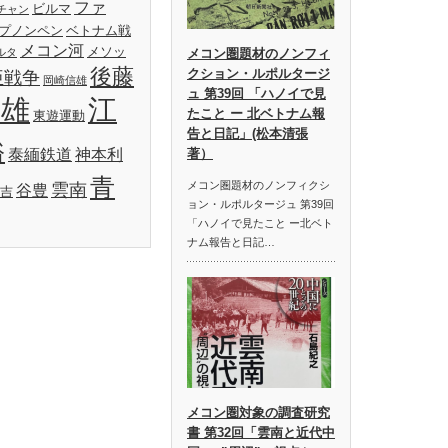
ファ
ビルマ
チャン
プノンペン
ベトナム戦
メコン河
メソッ
ルタ
メコン圏題材のノンフィ
後藤
クション・ルポルタージ
亜戦争
岡崎信雄
ュ 第39回 「ハノイで見
明雄
江
たこと ー 北ベトナム報
東遊運動
告と日記」(松本清張
裕
泰緬鉄道
神本利
著）
青
メコン圏題材のノンフィクシ
雲南
谷豊
吉
ョン・ルポルタージュ 第39回
「ハノイで見たこと ー北ベト
ナム報告と日記…
メコン圏対象の調査研究
書 第32回「雲南と近代中