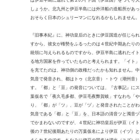
は伊豆半島に逃れて第２のイト国（伊豆国）をつくり大
しょうか。北九州と伊豆半島には外洋船の造船所があっ
おそらく日本のシュリーマンになれるかもしれません。
『旧事本紀』に、神功皇后のときに伊豆国造が任じられ
すから、彼女が権勢をふるったのは４世紀中期あたりの
統領に与えられるものですから、伊豆半島に逃れたイト
る地方国家を作っていたものと考えられます。「イト」
を充てたのは、神功側の政権だったかも知れません。中
気音で発音され、都はトゥ（北京音）・トウ（潮州音）
す。「都」と「豆」の発音については、『古事記』にス
葉仮名で「夜久毛多都、伊豆毛夜弊賀岐」すなわち「や
り、「都」が「ツ」、豆が「ヅ」と発音されたことがわ
気音である「都」と「豆」を、日本語の清音ツと濁音ヅ
でかまわないのですが、４世紀に神功皇后が伊豆（イト
後の７世紀後期あたりの万葉仮名により伊豆（イヅ）と