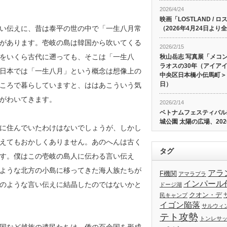
2026/4/24
映画「LOSTLAND /
い伝えに、昔は泰平の世の中で「一生八月常
（2026年4月24日よ
があります。壱岐の島は韓国から吹いてくる
2026/2/15
をいくら古代に遡っても、そこは「一生八
秋山岳志 写真展「メコ
ラオスの30年（アイア
日本では「一生八月」という概念は想像上の
中央区日本橋小伝馬町＞、
日）
ころで暮らしていますと、ははあこういう気
がわいてきます。
2026/2/14
ベトナムフェスティバル20
城公園 太陽の広場、202
に住んでいたわけはないでしょうが、しかし
えてもおかしくありません。あのへんは古く
タグ
す。僕はこの壱岐の島人に伝わる言い伝え
ような北方の小島に移ってきた海人族たちが
アラ
F機関
アマラプラ
インパール
のような言い伝えに結晶したのではないかと
ドージ湖
クオン・デ
民キャンプ
イゴン陥落
サルウィ
テト攻勢
トンレサ