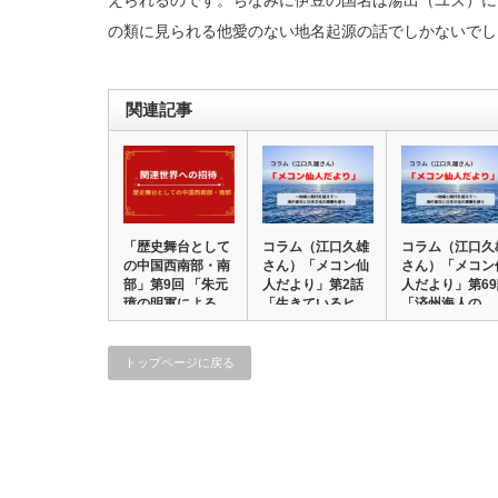
えられるのです。ちなみに伊豆の国名は湯出（ユズ）に
の類に見られる他愛のない地名起源の話でしかないでし
関連記事
「歴史舞台として
コラム（江口久雄
コラム（江口久
の中国西南部・南
さん）「メコン仙
さん）「メコン
部」第9回 「朱元
人だより」第2話
人だより」第6
璋の明軍による…
「生きているヒ…
「済州海人の…
トップページに戻る