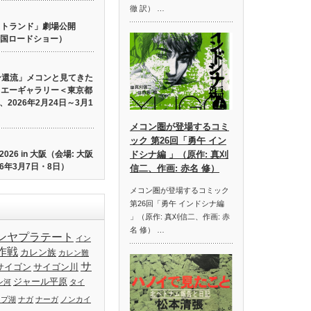
徹 訳） …
 ロストランド」劇場公開
り全国ロードショー）
ン還流」メコンと見てきた
イエーギャラリー＜東京都
2026年2月24日～3月1
メコン圏が登場するコミ
ック 第26回「勇午 イン
26 in 大阪（会場: 大阪
ドシナ編 」（原作: 真刈
6年3月7日・8日）
信二、作画: 赤名 修）
メコン圏が登場するコミック
第26回「勇午 インドシナ編
」（原作: 真刈信二、作画: 赤
名 修） …
ンヤプラテート
イン
作戦
カレン族
カレン難
サ
サイゴン
サイゴン川
ジャール平原
ン河
タイ
ップ湖
ナガ
ナーガ
ノンカイ