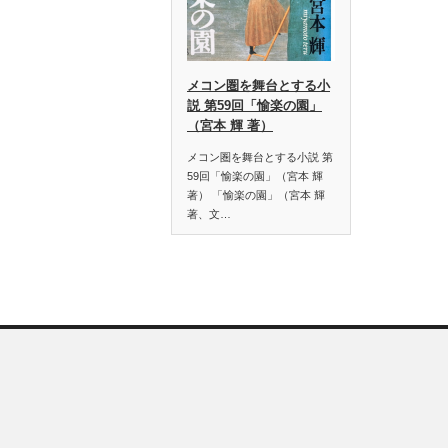
メコン圏を舞台とする小
説 第59回「愉楽の園」
（宮本 輝 著）
メコン圏を舞台とする小説 第
59回「愉楽の園」（宮本 輝
著） 「愉楽の園」（宮本 輝
著、文…