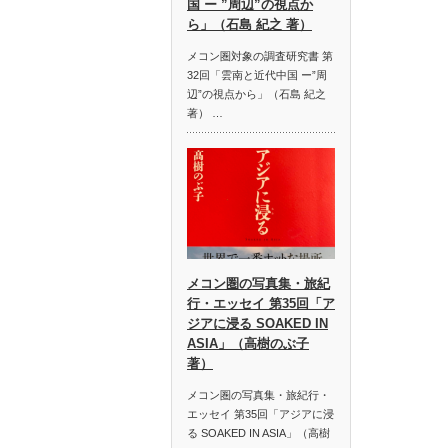
国 ー ”周辺”の視点か
ら」（石島 紀之 著）
メコン圏対象の調査研究書 第
32回「雲南と近代中国 ー”周
辺”の視点から」（石島 紀之
著） …
メコン圏の写真集・旅紀
行・エッセイ 第35回「ア
ジアに浸る SOAKED IN
ASIA」（高樹のぶ子
著）
メコン圏の写真集・旅紀行・
エッセイ 第35回「アジアに浸
る SOAKED IN ASIA」（高樹