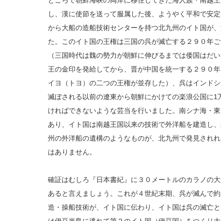
ところで朝鮮海峡の両岸に移住してきた海人族・南越王
し、漢に使節を送って服属した後、ようやく平和で安定
から大船の造船技術センターを持つ北九州のイト国が、
た。このイト国の王権は三国の呉が滅亡する２９０年ご
（三国時代は魏の勢力が朝鮮に伸びるまでは倭国はだい
王の金印を発給してから、晋が中国を統一する２９０年
イヨ（トヨ）の二つの王権が並存した）、呉はインドシ
滅ぼされる以前の遼東から朝鮮にかけての楽浪公国に1
ければできないような芸当を行いました。南シナ海・東
あり、イト国は南越王国以来の技術で外洋船を建造し、
州の外洋船の遺構のようなものが、北九州で発見されれ
はありません。
確証はむしろ『日本書紀』に３０メートルのカラノの大
あると言えましょう。これが４世紀末期、呉が滅んで約
造・操船技術が、イト国に伝わり、イト国は呉の滅亡と