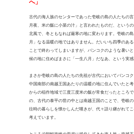
へ」
古代の海人族のセンターであった壱岐の島の人たちの言
月夜、米の飯に小菜の汁」と言われたものだ、というの
北風で、冬ともなれば厳寒の地に変わります。壱岐の島
月」なる温暖の地ではありません。だいいち四季のある
ことで終わってしまいますが、バンコクのような暑いと
候の地に住めばまさに「一生八月」だなあ、という実感
まさか壱岐の島の人たちの先祖が古代においてバンコク
中国南部の南越王国あたりの温暖の地に住んでいたと考
からの稲作地域で三度三度米の飯が常食だったところで
の、古代の泰平の世の中とは南越王国のことで、壱岐の
往時の暮らしを懐かしんだ嘆きが、代々語り継がれてこ
考えています。