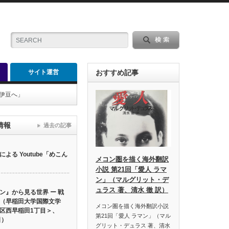
サイト運営
おすすめ記事
ら伊豆へ」
情報
過去の記事
る Youtube「めこん
メコン圏を描く海外翻訳
小説 第21回「愛人 ラマ
ン」（マルグリット・デ
ュラス 著、清水 徹 訳）
ン』から見る世界 ー 戦
（早稲田大学国際文学
メコン圏を描く海外翻訳小説
区西早稲田1丁目＞、
第21回「愛人 ラマン」（マル
日）
グリット・デュラス 著、清水