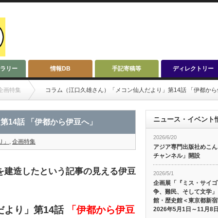
ラリー
情報DB
手記寄稿等
ディレクトリー
企画特集
コラム（江口久雄さん）「メコン仙人だより」第14話 「伊都か
ニュース・イベント
第14話 「伊都から伊豆へ」
2026/6/20
り」
,
企画特集
アジア専門出版社めこんによ
チャンネル」開設
を建造したという記事の見える伊豆
2026/5/1
企画展「『ミス・サイゴ
争、難民、そして文学」
館・歴史館＜東京都新宿
だより」第14話
「伊都から伊豆
2026年5月1日～11月8