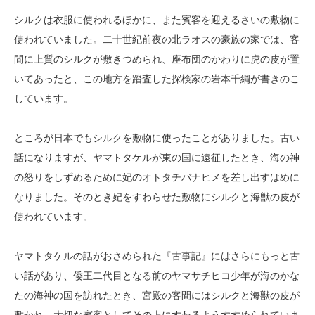
シルクは衣服に使われるほかに、また賓客を迎えるさいの敷物に
使われていました。二十世紀前夜の北ラオスの豪族の家では、客
間に上質のシルクが敷きつめられ、座布団のかわりに虎の皮が置
いてあったと、この地方を踏査した探検家の岩本千綱が書きのこ
しています。
ところが日本でもシルクを敷物に使ったことがありました。古い
話になりますが、ヤマトタケルが東の国に遠征したとき、海の神
の怒りをしずめるために妃のオトタチバナヒメを差し出すはめに
なりました。そのとき妃をすわらせた敷物にシルクと海獣の皮が
使われています。
ヤマトタケルの話がおさめられた『古事記』にはさらにもっと古
い話があり、倭王二代目となる前のヤマサチヒコ少年が海のかな
たの海神の国を訪れたとき、宮殿の客間にはシルクと海獣の皮が