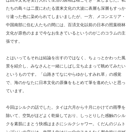
は西洋文化を受け入れて生活の諸相は根こそぎ一変しました。私
たちの島々は二度にわたる渡来文化の大波に表層も深層もすっか
り違った色に染められてしまいましたが、一方、メコンエリア・
中国南部に住む人たちの間には、百済文化以前の日本の照葉樹林
文化が原色のままで今なお生きているというのがこのコラムの主
張です。
とはいってもそれは結論を出すのではなく、ちょっとかわった風
景を紹介し、みなさんと一緒にしばし立ち止まって眺めてみたい
というものです。「山路きてなにやらゆかしすみれ草」の感覚
で、海のかなたに日本文化の原像をもとめて筆を進めたいと思っ
ています。
今回はシルクの話でした。タイは六月から十月にかけての雨季を
除いて、空気がほどよく乾燥しており、しっとりした感触のシル
クを素肌にまとう快感はまさにシルクシャワー。くだんのジムト