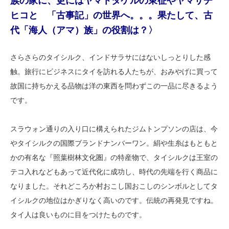
族の家に、更にはヤマトタケルの東征やヤマサチ
ヒコと 「古事記」の世界へ。。。果たして、古
代「海人（アマ）族」の役割は？〉
さらさらのタイシルク、インドサラサにはないしっとりした感
触。旅行にビジネスにタイを訪れる人たちが、おみやげに買って
故国に持ちかえる品物は洋の東西を問わずこの一品に尽きるよう
です。
スラウォン通りの入り口に構えられたジムトンプソンの店は、今
やタイシルクの国際ブランドナンバーワン。絹や生糸はもともと
かの有名な『照葉樹林文化圏』の特産物で、タイシルクは王室の
テコ入れなどもあって近代化に成功し、時代の先端を行く商品に
なりました。それどころか村おこし国おこしのシンボルとしてタ
イシルクの地位はかぎりなく高いのです。伝統の再発見ですね。
タイ人は良いものに目をつけたものです。