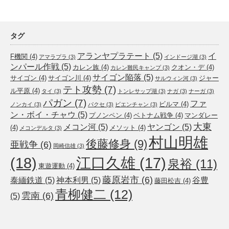
タグ
アランヤプラテート
(5)
イ
F機関
(4)
アマラプラ
(3)
インドージ湖
(3)
ンパール作戦
(5)
カレン族
(4)
クオン・デ
(4)
カレン難民キャンプ
(3)
サイゴン陥落
(5)
サイゴン
(4)
サイゴン川
(4)
ジャー
サルウィン河
(3)
テト攻勢
(7)
ル平原
(4)
タイ
(3)
トンレサップ湖
(3)
ナガ
(3)
ナーガ
(3)
パガン
(7)
ファ
ビルマ
(4)
ノンカイ
(3)
パクセ
(3)
ビエンチャン
(3)
ン・ボイ・チャウ
(5)
プノンペン
(4)
ベトナム戦争
(4)
マンダレー
大東
メコン河
(5)
ヤンゴン
(5)
(4)
メソット
(4)
メコンデルタ
(3)
村山明雄
後藤修身
(9)
亜戦争
(6)
岡崎信雄
(3)
(18)
江口久雄
(17)
泉裕
(11)
東遊運動
(4)
藤原岩市
(6)
泰緬鉄道
(5)
神本利男
(5)
谷豊
藤田松吉
(4)
青柳健二
(12)
雲南
(6)
(5)