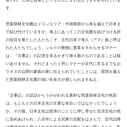
敷かれ、大切な賓客としてその上にすわるようすすめられていま
す。
照葉樹林文化圏はメコンエリア・中国南部から海を越えて日本ま
で結び付けていますが、海上にあってこの文化圏を結びつける絆
の役目を果たした人たちこそ、古代日本で海人（アマ）族と呼ば
れた人たちでしょう。シルクの敷物に賓客をすわらせるマナー
は、『古事記』の記述を見るかぎり海人族のものであることは疑
いありません。それとまったく同じマナーが近代に至るまでなお
ラオスの山間の豪族の家に伝えられていたことには、国境を越え
た照葉樹林文化圏の強い生命力が感じられますねえ。
『古事記』の説話からうかがわれる素朴な照葉樹林文化の色彩
は、もともとの日本文化の主要な色合いではなかったでしょう
か。その後、日本文化は怒涛のごとくに押し寄せた百済文化の色
に染めあげられ、八百年による武家の支配をはさんで、近代以降