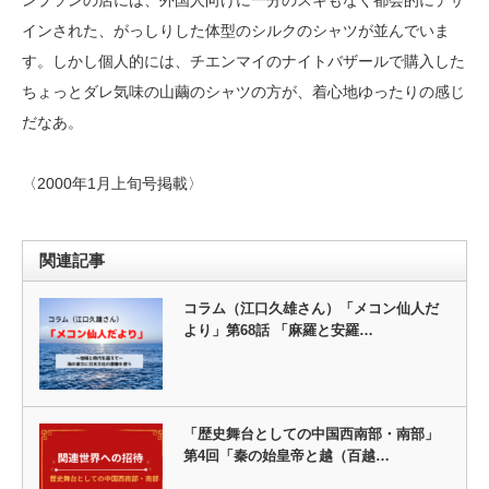
ンプソンの店には、外国人向けに一分のスキもなく都会的にデザ
インされた、がっしりした体型のシルクのシャツが並んでいま
す。しかし個人的には、チエンマイのナイトバザールで購入した
ちょっとダレ気味の山繭のシャツの方が、着心地ゆったりの感じ
だなあ。
〈2000年1月上旬号掲載〉
関連記事
コラム（江口久雄さん）「メコン仙人だ
より」第68話 「麻羅と安羅…
「歴史舞台としての中国西南部・南部」
第4回「秦の始皇帝と越（百越…