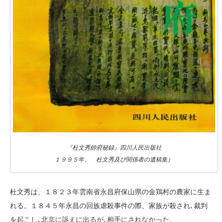
『杜文秀帥府秘録』四川人民出版社
１９９５年、 杜文秀及び関係者の遺稿集）
杜文秀は、１８２３年雲南省永昌府保山県の金鶏村の農家に生ま
れる。１８４５年永昌の回族虐殺事件の際、家族が殺され､裁判
を起こし､北京に訴えに出るが､相手にされなかった。