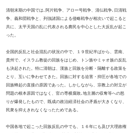
清朝末期の中国では､阿片戦争、アロー号戦争、清仏戦争､日清戦
争、義和団戦争と、列強諸国による侵略戦争が相次いで起こると
共に、太平天国の乱に代表される農民を中心とした大反乱が起こ
った。
全国的反乱と社会混乱の状況の中で、１９世紀半ばから、雲南、
貴州で、イスラム教徒の回族をはじめ、トン族やミャオ族の反乱
も決起された。特に清朝は、漢族と回族を分断・隔離する政策を
とり、互いに争わせてきた。回族に対する迫害・抑圧が各地での
回族蜂起の直接の原因であった。しかしながら、宗教上の対立が
問題の根本原因ではなく、官の専横腐敗､地主層の収奪等への怒
りが爆発したもので、既成の政治経済社会の矛盾が大きくなり、
民衆を抑えきれなくなったためである。
中国各地で起こった回族反乱の中でも、１６年にも及び大理政権