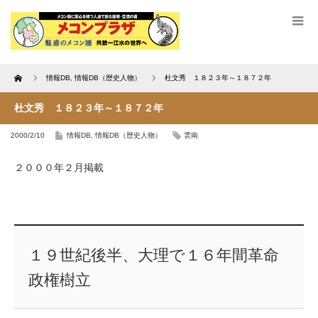
Home
情報DB
,
情報DB（歴史人物）
杜文秀 １８２３年～１８７２年
杜文秀 １８２３年～１８７２年
2000/2/10
情報DB
,
情報DB（歴史人物）
雲南
２０００年２月掲載
１９世紀後半、大理で１６年間革命
政権樹立