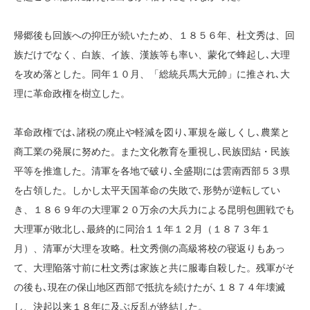
帰郷後も回族への抑圧が続いたため、１８５６年、杜文秀は、回
族だけでなく、白族、イ族、漢族等も率い、蒙化で蜂起し､大理
を攻め落とした。同年１０月、「総統兵馬大元帥」に推され､大
理に革命政権を樹立した。
革命政権では､諸税の廃止や軽減を図り､軍規を厳しくし､農業と
商工業の発展に努めた。また文化教育を重視し､民族団結・民族
平等を推進した。清軍を各地で破り､全盛期には雲南西部５３県
を占領した。しかし太平天国革命の失敗で､形勢が逆転してい
き、１８６９年の大理軍２０万余の大兵力による昆明包囲戦でも
大理軍が敗北し､最終的に同治１１年１２月（１８７３年１
月）、清軍が大理を攻略。杜文秀側の高級将校の寝返りもあっ
て、大理陥落寸前に杜文秀は家族と共に服毒自殺した。残軍がそ
の後も､現在の保山地区西部で抵抗を続けたが､１８７４年壊滅
し、決起以来１８年に及ぶ反乱が終結した。