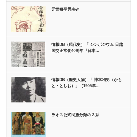
元世祖平雲南碑
情報DB（現代史）「 シンポジウム 日越
国交正常化40周年『日本…
情報DB（歴史人物）「 神本利男（かも
と・としお）」（1905年…
ラオス公式民族分類の３系