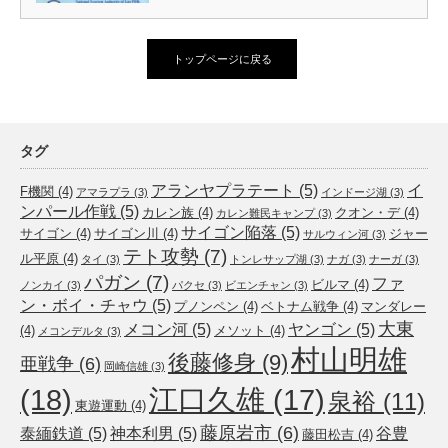
トップページに戻る
タグ
アランヤプラテート
(5)
イ
F機関
(4)
アマラプラ
(3)
インドージ湖
(3)
ンパール作戦
(5)
カレン族
(4)
クオン・デ
(4)
カレン難民キャンプ
(3)
サイゴン陥落
(5)
サイゴン
(4)
サイゴン川
(4)
ジャー
サルウィン河
(3)
テト攻勢
(7)
ル平原
(4)
タイ
(3)
トンレサップ湖
(3)
ナガ
(3)
ナーガ
(3)
パガン
(7)
ファ
ビルマ
(4)
ノンカイ
(3)
パクセ
(3)
ビエンチャン
(3)
ン・ボイ・チャウ
(5)
プノンペン
(4)
ベトナム戦争
(4)
マンダレー
大東
メコン河
(5)
ヤンゴン
(5)
(4)
メソット
(4)
メコンデルタ
(3)
村山明雄
後藤修身
(9)
亜戦争
(6)
岡崎信雄
(3)
(18)
江口久雄
(17)
泉裕
(11)
東遊運動
(4)
藤原岩市
(6)
泰緬鉄道
(5)
神本利男
(5)
谷豊
藤田松吉
(4)