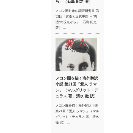
ら」（石島 紀之 著）
メコン圏対象の調査研究書 第
32回「雲南と近代中国 ー”周
辺”の視点から」（石島 紀之
著） …
メコン圏を描く海外翻訳
小説 第21回「愛人 ラマ
ン」（マルグリット・デ
ュラス 著、清水 徹 訳）
メコン圏を描く海外翻訳小説
第21回「愛人 ラマン」（マル
グリット・デュラス 著、清水
徹 訳） …