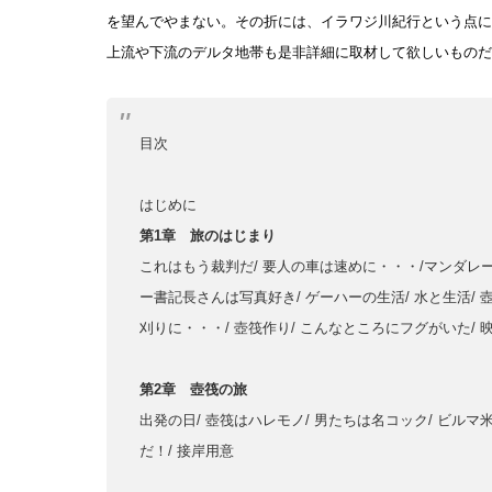
を望んでやまない。その折には、イラワジ川紀行という点に
上流や下流のデルタ地帯も是非詳細に取材して欲しいものだ
目次
はじめに
第1章 旅のはじまり
これはもう裁判だ/ 要人の車は速めに・・・/マンダレー
ー書記長さんは写真好き/ ゲーハーの生活/ 水と生活/
刈りに・・・/ 壺筏作り/ こんなところにフグがいた/ 
第2章 壺筏の旅
出発の日/ 壺筏はハレモノ/ 男たちは名コック/ ビルマ
だ！/ 接岸用意