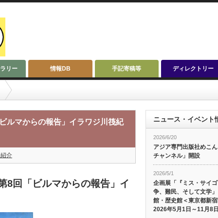
ラリー
情報DB
手記寄稿等
ディレクトリー
報告」イラワジ川筏紀行（NHK取材班）
ニュース・イベント
「ビルマからの報告」イラワジ川筏紀
2026/6/20
アジア専門出版社めこんによ
籍紹介
チャンネル」開設
2026/5/1
第8回「ビルマからの報告」イ
企画展「『ミス・サイゴ
争、難民、そして文学」
館・歴史館＜東京都新宿
2026年5月1日～11月8