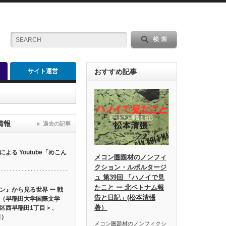
サイト運営
おすすめ記事
情報
過去の記事
る Youtube「めこん
メコン圏題材のノンフィ
クション・ルポルタージ
ュ 第39回 「ハノイで見
たこと ー 北ベトナム報
ン』から見る世界 ー 戦
告と日記」(松本清張
（早稲田大学国際文学
著）
区西早稲田1丁目＞、
日）
メコン圏題材のノンフィクシ