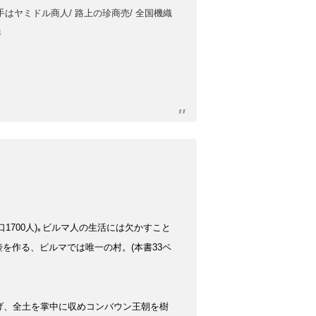
手はヤミドル商人/ 路上の珍商売/ 全国機織
港
1700人)｡ビルマ人の生活には欠かすこと
を作る、ビルマでは唯一の村。(本書33ペ
げ、全土を掌中に収めコンバウン王朝を樹