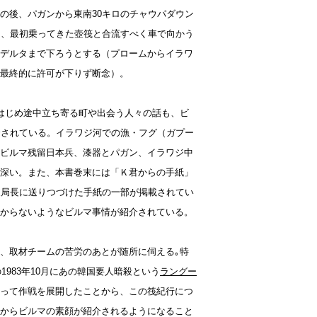
の後、パガンから東南30キロのチャウパダウン
に、最初乗ってきた壺筏と合流すべく車で向かう
デルタまで下ろうとする（プロームからイラワ
最終的に許可が下りず断念）。
はじめ途中立ち寄る町や出会う人々の話も、ビ
介されている。イラワジ河での漁・フグ（ガプー
ビルマ残留日本兵、漆器とパガン、イラワジ中
深い。また、本書巻末には「Ｋ君からの手紙」
支局長に送りつづけた手紙の一部が掲載されてい
からないようなビルマ事情が紹介されている。
、取材チームの苦労のあとが随所に伺える｡特
1983年10月にあの韓国要人暗殺という
ラングー
って作戦を展開したことから、この筏紀行につ
からビルマの素顔が紹介されるようになること