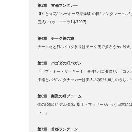
第3章 古都マンダレー
DDTと香花/ “へーホー空港爆破”の怪/ マンダレーヒル
度式/ コカ・コーラ1本720円
第4章 チーク筏の旅
チーク材と筏/ パゴダ参りはチーク筏で参ろうか/ 砂金
第5章 パゴダの町パガン
「ギブ・ミー・ザ・キー！」事件/ パゴダ参り/ 「コノ
漆器とパガン/ タナッカーは美人の秘訣/ 満月のうちに
第6章 商業の町プローム
壺の陸揚げ/ デルタ米/ 指圧・マッサージ/ もう日本
い。」
第7章 首都ラングーン