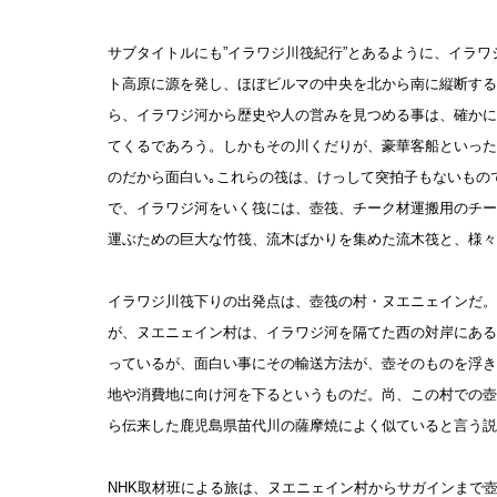
サブタイトルにも”イラワジ川筏紀行”とあるように、イラ
ト高原に源を発し、ほぼビルマの中央を北から南に縦断する全
ら、イラワジ河から歴史や人の営みを見つめる事は、確かに
てくるであろう。しかもその川くだりが、豪華客船といった
のだから面白い｡これらの筏は、けっして突拍子もないもの
で、イラワジ河をいく筏には、壺筏、チーク材運搬用のチー
運ぶための巨大な竹筏、流木ばかりを集めた流木筏と、様々
イラワジ川筏下りの出発点は、壺筏の村・ヌエニェインだ。
が、ヌエニェイン村は、イラワジ河を隔てた西の対岸にある
っているが、面白い事にその輸送方法が、壺そのものを浮き
地や消費地に向け河を下るというものだ。尚、この村での壺
ら伝来した鹿児島県苗代川の薩摩焼によく似ていると言う説
NHK取材班による旅は、ヌエニェイン村からサガインまで