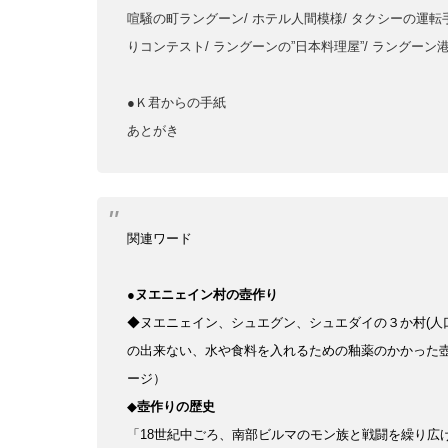
喧騒の町ラングーン/ ホテル人間模様/ タクシーの運転
りコンテスト/ ラングーンの”日本料理屋”/ ラングーン
●Ｋ君からの手紙
あとがき
関連ワード
●
ヌエニェイン村の壺作り
◆ヌエニェイン、シュエグン、シュエダイの３か村(人口
の出来ない、水や食料を入れるための釉薬のかかった壺
ージ）
◆
壺作りの歴史
「18世紀中ごろ、南部ビルマのモン族と戦闘を繰り広