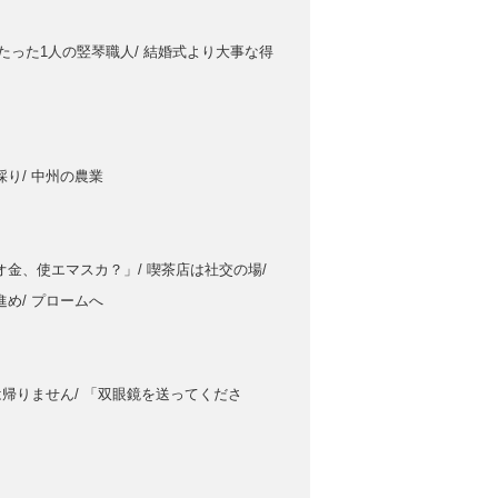
/ たった1人の竪琴職人/ 結婚式より大事な得
採り/ 中州の農業
オ金、使エマスカ？」/ 喫茶店は社交の場/
進め/ プロームへ
には帰りません/ 「双眼鏡を送ってくださ