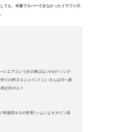
しても、本書でカバーできなかったイラワジ川
。
へ/ エアコンつきの車はないのか/ シング
 壺作りの村ヌエニェイン/ じいさんは川へ柴
映画公社の人々
米/ 時速四キロの世界/ いよいよサガイン岩