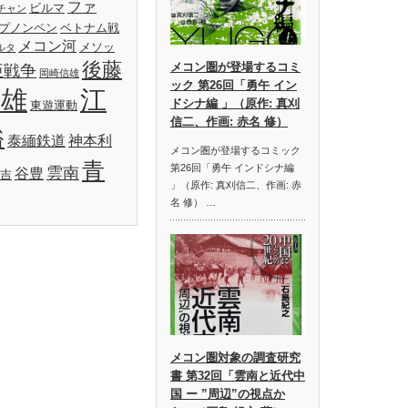
ファ
ビルマ
チャン
プノンペン
ベトナム戦
メコン河
メソッ
ルタ
後藤
メコン圏が登場するコミ
亜戦争
岡崎信雄
ック 第26回「勇午 イン
明雄
江
ドシナ編 」（原作: 真刈
東遊運動
信二、作画: 赤名 修）
裕
泰緬鉄道
神本利
メコン圏が登場するコミック
青
第26回「勇午 インドシナ編
雲南
谷豊
吉
」（原作: 真刈信二、作画: 赤
名 修） …
メコン圏対象の調査研究
書 第32回「雲南と近代中
国 ー ”周辺”の視点か