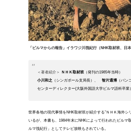
「ビルマからの報告」イラワジ川筏紀行（NHK取材班、日本放
＜著者紹介＞
ＮＨＫ取材班
（発刊の1985年当時）
小川和之
（シンガポール支局長）、
智片通博
（バン
センターディレクター(大阪外国語大学ビルマ語科卒業
世界各地の現代事情をNHK取材班が紹介する”ＮＨＫ海外シ
いるが、本書も、1984年末にNHKによって行われたビルマ
ルマ筏紀行」としてテレビ放映もされている。