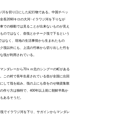
ワジ川を切り口にした紀行物である。中国チベッ
長2090キロの大河･イラワジ河を下りなが
車での移動では見ることが出来ないものが見え
ものではなく、壺筏とかチーク筏で下るという
ではなく、現地の生活事情から生まれたもの
ク筏以外にも、上流の竹林から切り出した竹を
な筏が利用されている。
マンダレーから70ｋｍ北のシングーの町がある
。この村で長年生産されている壺が全国に出回
にして筏を組み、筏の上にも壺をのせ物資集散
の作り方は独特で、400年以上前に朝鮮半島か
もあるそうだ。
壺筏でイラワジ河を下り、サガインからマンダレ