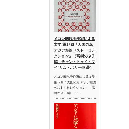
メコン圏現地作家による
文学 第17回「天国の風
アジア短篇ベスト・セレ
クション」（高樹のぶ子
編、チャン・トゥイ・マ
イ/カム・パカー他 著）
メコン圏現地作家による文学
第17回「天国の風 アジア短篇
ベスト・セレクション」（高
樹のぶ子 編、チ…