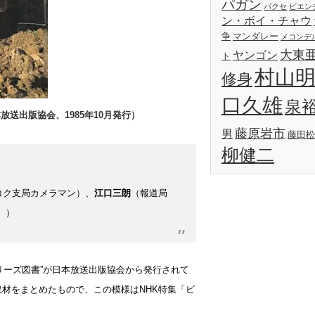
パガン
パクセ
ビエン
ン・ボイ・チャウ
争
マンダレー
メコンデ
大東
ヤンゴン
ト
村山
修身
口久雄
泉
送出版協会、1985年10月発行）
藤原岩市
男
藤田松
柳健二
コク支局カメラマン）、
江口三朗
（報道局
））
リーズ図書”が日本放送出版協会から発行されて
取材をまとめたもので、この模様はNHK特集「ビ