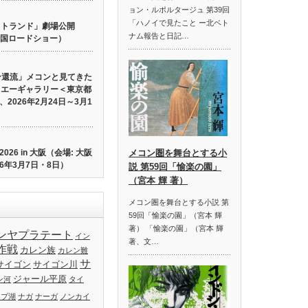
ョン・ルポルタージュ 第39回
「ハノイで見たこと ー北ベト
 ロストランド」劇場公開
ナム報告と日記…
り全国ロードショー）
ン還流」メコンと見てきた
イエーギャラリー＜東京都
2026年2月24日～3月1
26 in 大阪（会場: 大阪
メコン圏を舞台とする小
6年3月7日・8日）
説 第59回「愉楽の園」
（宮本 輝 著）
メコン圏を舞台とする小説 第
59回「愉楽の園」（宮本 輝
著） 「愉楽の園」（宮本 輝
ンヤプラテート
イン
著、文…
作戦
カレン族
カレン難
サ
サイゴン
サイゴン川
ジャール平原
ン河
タイ
ップ湖
ナガ
ナーガ
ノンカイ