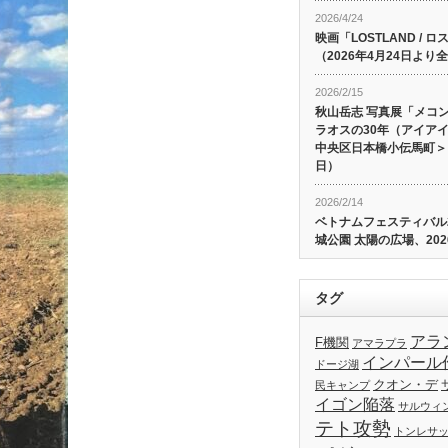
2026/4/24
映画「LOSTLAND /
（2026年4月24日よ
2026/2/15
秋山岳志 写真展「メコ
ラオスの30年（アイア
中央区日本橋小伝馬町＞、
日）
2026/2/14
ベトナムフェスティバル20
城公園 太陽の広場、202
タグ
アラ
F機関
アマラプラ
インパール
ドージ湖
クオン・デ
民キャンプ
イゴン陥落
サルウィ
テト攻勢
トンレサ