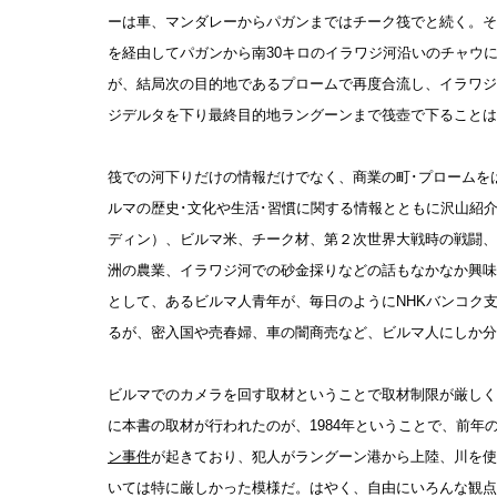
ーは車、マンダレーからパガンまではチーク筏でと続く。そ
を経由してパガンから南30キロのイラワジ河沿いのチャウ
が、結局次の目的地であるプロームで再度合流し、イラワジ
ジデルタを下り最終目的地ラングーンまで筏壺で下ることは
筏での河下りだけの情報だけでなく、商業の町･プロームを
ルマの歴史･文化や生活･習慣に関する情報とともに沢山紹
ディン）、ビルマ米、チーク材、第２次世界大戦時の戦闘、
洲の農業、イラワジ河での砂金採りなどの話もなかなか興味
として、あるビルマ人青年が、毎日のようにNHKバンコク
るが、密入国や売春婦、車の闇商売など、ビルマ人にしか分
ビルマでのカメラを回す取材ということで取材制限が厳しく
に本書の取材が行われたのが、1984年ということで、前年の
ン事件
が起きており、犯人がラングーン港から上陸、川を使
いては特に厳しかった模様だ。はやく、自由にいろんな観点