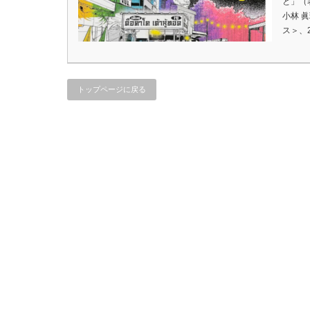
と」（
小林 
ス＞、2
トップページに戻る