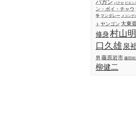
パガン
パクセ
ビエン
ン・ボイ・チャウ
争
マンダレー
メコンデ
大東
ヤンゴン
ト
村山
修身
口久雄
泉
藤原岩市
男
藤田松
柳健二