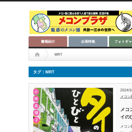
書籍紹介
企画特集
フォトギャ
MRT
タグ：MRT
2024/1
メコン
メコ
イの
メコン