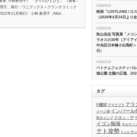
著者: 小林眞理子） 「タイのひとびと」 （著者：
2026/4/24
眞理子、発行：ワニブックス＜クランチコミック
映画「LOSTLAND /
022年11月発行》 小林 眞理子（Mari…
（2026年4月24日よ
2026/2/15
秋山岳志 写真展「メコ
ラオスの30年（アイア
中央区日本橋小伝馬町＞、
日）
2026/2/14
ベトナムフェスティバル20
城公園 太陽の広場、202
タグ
アラ
F機関
アマラプラ
インパール
ドージ湖
クオン・デ
民キャンプ
イゴン陥落
サルウィ
テト攻勢
トンレサ