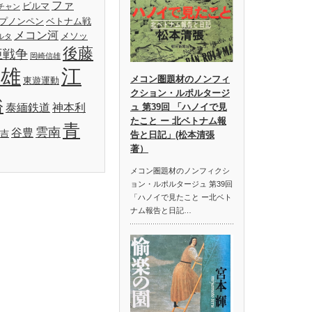
ファ
ビルマ
チャン
プノンペン
ベトナム戦
メコン河
メソッ
ルタ
後藤
亜戦争
岡崎信雄
明雄
江
メコン圏題材のノンフィ
東遊運動
クション・ルポルタージ
裕
泰緬鉄道
神本利
ュ 第39回 「ハノイで見
たこと ー 北ベトナム報
青
雲南
谷豊
吉
告と日記」(松本清張
著）
メコン圏題材のノンフィクシ
ョン・ルポルタージュ 第39回
「ハノイで見たこと ー北ベト
ナム報告と日記…