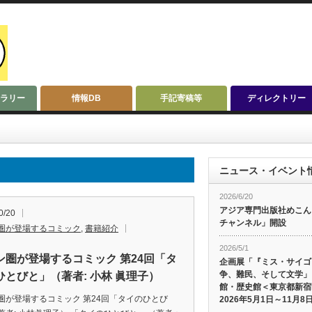
ラリー
情報DB
手記寄稿等
ディレクトリー
ニュース・イベント
2026/6/20
アジア専門出版社めこんによ
0/20
チャンネル」開設
圏が登場するコミック
,
書籍紹介
2026/5/1
ン圏が登場するコミック 第24回「タ
企画展「『ミス・サイゴ
争、難民、そして文学」
ひとびと」（著者: 小林 眞理子）
館・歴史館＜東京都新宿
圏が登場するコミック 第24回「タイのひとび
2026年5月1日～11月8