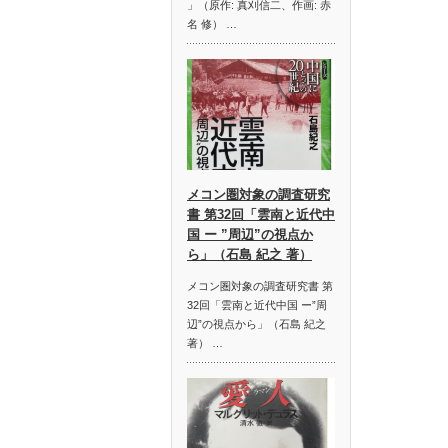
」（原作: 真刈信二、作画: 赤
名 修） …
メコン圏対象の調査研究
書 第32回「雲南と近代中
国 ー ”周辺”の視点か
ら」（石島 紀之 著）
メコン圏対象の調査研究書 第
32回「雲南と近代中国 ー”周
辺”の視点から」（石島 紀之
著） …