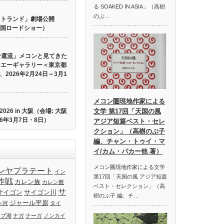
る SOAKED IN ASIA」（高樹
のぶ…
 ロストランド」劇場公開
り全国ロードショー）
ン還流」メコンと見てきた
イエーギャラリー＜東京都
2026年2月24日～3月1
メコン圏現地作家による
26 in 大阪（会場: 大阪
文学 第17回「天国の風
6年3月7日・8日）
アジア短篇ベスト・セレ
クション」（高樹のぶ子
編、チャン・トゥイ・マ
イ/カム・パカー他 著）
メコン圏現地作家による文学
ンヤプラテート
イン
第17回「天国の風 アジア短篇
作戦
カレン族
カレン難
ベスト・セレクション」（高
サ
サイゴン
サイゴン川
樹のぶ子 編、チ…
ジャール平原
ン河
タイ
ップ湖
ナガ
ナーガ
ノンカイ