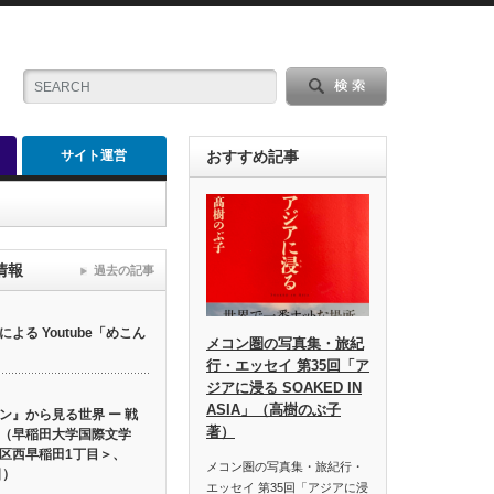
サイト運営
おすすめ記事
情報
過去の記事
る Youtube「めこん
メコン圏の写真集・旅紀
行・エッセイ 第35回「ア
ジアに浸る SOAKED IN
ASIA」（高樹のぶ子
ン』から見る世界 ー 戦
著）
（早稲田大学国際文学
区西早稲田1丁目＞、
メコン圏の写真集・旅紀行・
日）
エッセイ 第35回「アジアに浸