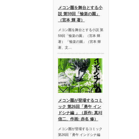
メコン圏を舞台とする小
説 第59回「愉楽の園」
（宮本 輝 著）
メコン圏を舞台とする小説 第
59回「愉楽の園」（宮本 輝
著） 「愉楽の園」（宮本 輝
著、文…
メコン圏が登場するコミ
ック 第26回「勇午 イン
ドシナ編 」（原作: 真刈
信二、作画: 赤名 修）
メコン圏が登場するコミック
第26回「勇午 インドシナ編