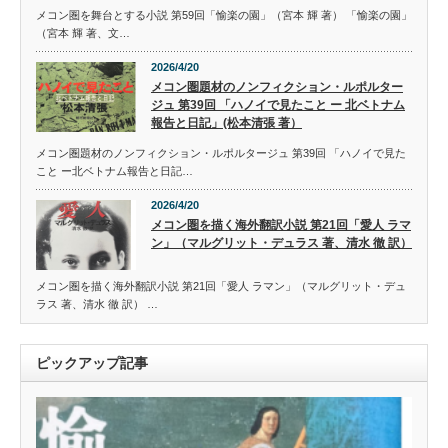
メコン圏を舞台とする小説 第59回「愉楽の園」（宮本 輝 著） 「愉楽の園」
（宮本 輝 著、文…
2026/4/20
メコン圏題材のノンフィクション・ルポルター
ジュ 第39回 「ハノイで見たこと ー 北ベトナム
報告と日記」(松本清張 著）
メコン圏題材のノンフィクション・ルポルタージュ 第39回 「ハノイで見た
こと ー北ベトナム報告と日記…
2026/4/20
メコン圏を描く海外翻訳小説 第21回「愛人 ラマ
ン」（マルグリット・デュラス 著、清水 徹 訳）
メコン圏を描く海外翻訳小説 第21回「愛人 ラマン」（マルグリット・デュ
ラス 著、清水 徹 訳） …
ピックアップ記事