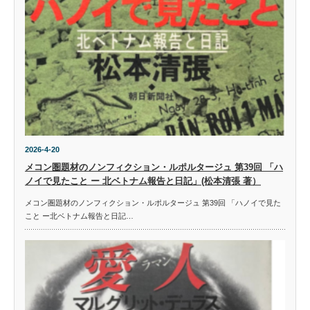
2026-4-20
メコン圏題材のノンフィクション・ルポルタージュ 第39回 「ハ
ノイで見たこと ー 北ベトナム報告と日記」(松本清張 著）
メコン圏題材のノンフィクション・ルポルタージュ 第39回 「ハノイで見た
こと ー北ベトナム報告と日記…