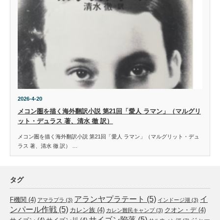
2026-4-20
メコン圏を描く海外翻訳小説 第21回「愛人 ラマン」（マルグリ
ット・デュラス 著、清水 徹 訳）
メコン圏を描く海外翻訳小説 第21回「愛人 ラマン」（マルグリット・デュ
ラス 著、清水 徹 訳） …
タグ
アランヤプラテート
(5)
イ
F機関
(4)
アマラプラ
(3)
インドージ湖
(3)
ンパール作戦
(5)
カレン族
(4)
クオン・デ
(4)
カレン難民キャンプ
(3)
サイゴン陥落
(5)