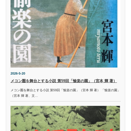
2026-5-20
メコン圏を舞台とする小説 第59回「愉楽の園」（宮本 輝 著）
メコン圏を舞台とする小説 第59回「愉楽の園」（宮本 輝 著） 「愉楽の園」
（宮本 輝 著、文…