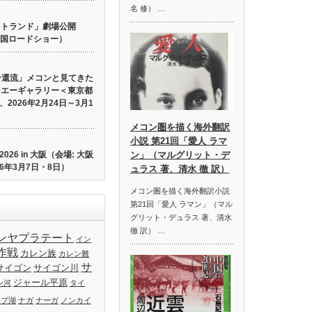
名 修） …
 ロストランド」劇場公開
り全国ロードショー）
ン還流」メコンと見てきた
イエーギャラリー＜東京都
2026年2月24日～3月1
メコン圏を描く海外翻訳
小説 第21回「愛人 ラマ
26 in 大阪（会場: 大阪
ン」（マルグリット・デ
6年3月7日・8日）
ュラス 著、清水 徹 訳）
メコン圏を描く海外翻訳小説
第21回「愛人 ラマン」（マル
グリット・デュラス 著、清水
徹 訳） …
ンヤプラテート
イン
作戦
カレン族
カレン難
サ
サイゴン
サイゴン川
ジャール平原
ン河
タイ
ップ湖
ナガ
ナーガ
ノンカイ