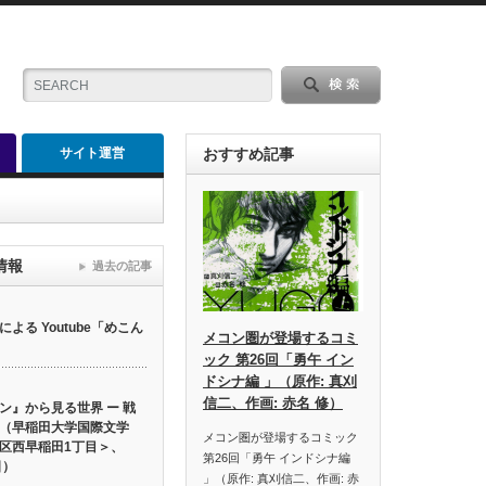
サイト運営
おすすめ記事
情報
過去の記事
る Youtube「めこん
メコン圏が登場するコミ
ック 第26回「勇午 イン
ドシナ編 」（原作: 真刈
信二、作画: 赤名 修）
ン』から見る世界 ー 戦
（早稲田大学国際文学
メコン圏が登場するコミック
区西早稲田1丁目＞、
第26回「勇午 インドシナ編
日）
」（原作: 真刈信二、作画: 赤