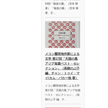
59回「愉楽の園」（宮本 輝
著） 「愉楽の園」（宮本 輝
著、文…
メコン圏現地作家による
文学 第17回「天国の風
アジア短篇ベスト・セレ
クション」（高樹のぶ子
編、チャン・トゥイ・マ
イ/カム・パカー他 著）
メコン圏現地作家による文学
第17回「天国の風 アジア短篇
ベスト・セレクション」（高
樹のぶ子 編、チ…