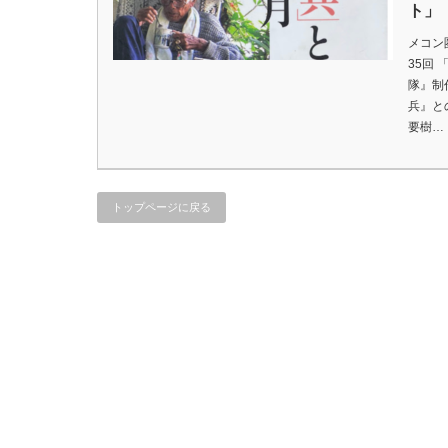
ト」
メコン
35回
隊』制
兵』と
要樹…
トップページに戻る