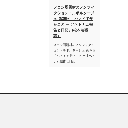
メコン圏題材のノンフィ
クション・ルポルタージ
ュ 第39回 「ハノイで見
たこと ー 北ベトナム報
告と日記」(松本清張
著）
メコン圏題材のノンフィクシ
ョン・ルポルタージュ 第39回
「ハノイで見たこと ー北ベト
ナム報告と日記…