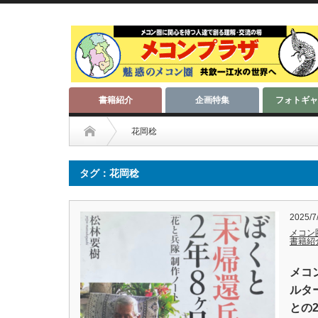
書籍紹介
企画特集
フォトギャ
花岡稔
タグ：花岡稔
2025/7
メコン
書籍紹
メコ
ルタ
との