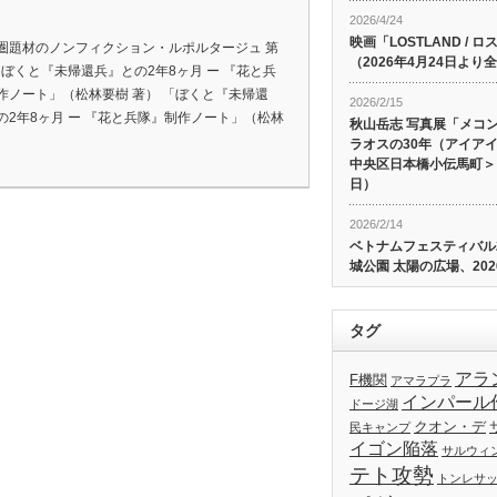
2026/4/24
映画「LOSTLAND /
圏題材のノンフィクション・ルポルタージュ 第
（2026年4月24日よ
 「ぼくと『未帰還兵』との2年8ヶ月 ー 『花と兵
作ノート」（松林要樹 著） 「ぼくと『未帰還
2026/2/15
の2年8ヶ月 ー 『花と兵隊』制作ノート」（松林
秋山岳志 写真展「メコ
ラオスの30年（アイア
中央区日本橋小伝馬町＞、
日）
2026/2/14
ベトナムフェスティバル20
城公園 太陽の広場、202
タグ
アラ
F機関
アマラプラ
インパール
ドージ湖
クオン・デ
民キャンプ
イゴン陥落
サルウィ
テト攻勢
トンレサ