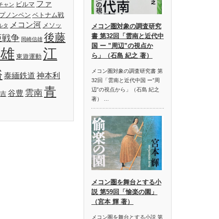
ファ
ビルマ
チャン
プノンペン
ベトナム戦
メコン河
メソッ
ルタ
メコン圏対象の調査研究
後藤
書 第32回「雲南と近代中
亜戦争
岡崎信雄
国 ー ”周辺”の視点か
明雄
江
ら」（石島 紀之 著）
東遊運動
裕
メコン圏対象の調査研究書 第
泰緬鉄道
神本利
32回「雲南と近代中国 ー”周
青
辺”の視点から」（石島 紀之
雲南
谷豊
吉
著） …
メコン圏を舞台とする小
説 第59回「愉楽の園」
（宮本 輝 著）
メコン圏を舞台とする小説 第