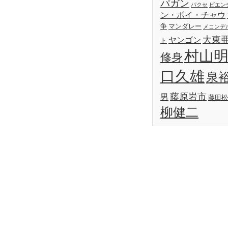
パガン
パクセ
ビエン
ン・ボイ・チャウ
争
マンダレー
メコンデ
大東
ヤンゴン
ト
村山
修身
口久雄
泉
藤原岩市
男
藤田松
柳健二