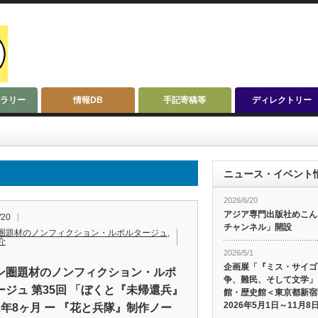
ラリー
情報DB
手記寄稿等
ディレクトリー
ニュース・イベント
2026/6/20
アジア専門出版社めこんによ
/20
チャンネル」開設
圏題材のノンフィクション・ルポルタージュ
,
介
2026/5/1
企画展「『ミス・サイゴ
ン圏題材のノンフィクション・ルポ
争、難民、そして文学」
ージュ 第35回 「ぼくと『未帰還兵』
館・歴史館＜東京都新宿
2026年5月1日～11月8
2年8ヶ月 ー 『花と兵隊』制作ノー