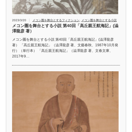
2023/3/20
メコン圏を舞台とするフィクション
,
メコン圏を舞台とする小説
メコン圏を舞台とする小説 第40回「高丘親王航海記」(澁
澤龍彦 著）
メコン圏を舞台とする小説 第40回「高丘親王航海記」(澁澤龍彦
著） 「高丘親王航海記」（澁澤龍彦 著、文藝春秋、1987年10月発
行）（単行本） 「高丘親王航海記」（澁澤龍彦 著、文春文庫、
2017年9…