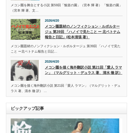
メコン圏を舞台とする小説 第59回「愉楽の園」（宮本 輝 著） 「愉楽の園」
（宮本 輝 著、文…
2026/4/20
メコン圏題材のノンフィクション・ルポルター
ジュ 第39回 「ハノイで見たこと ー 北ベトナム
報告と日記」(松本清張 著）
メコン圏題材のノンフィクション・ルポルタージュ 第39回 「ハノイで見た
こと ー北ベトナム報告と日記…
2026/4/20
メコン圏を描く海外翻訳小説 第21回「愛人 ラマ
ン」（マルグリット・デュラス 著、清水 徹 訳）
メコン圏を描く海外翻訳小説 第21回「愛人 ラマン」（マルグリット・デュ
ラス 著、清水 徹 訳） …
ピックアップ記事