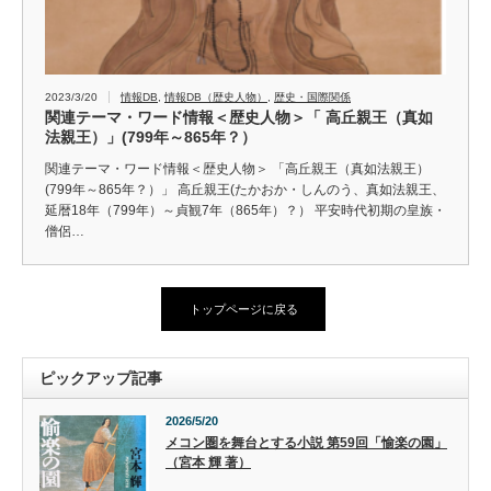
2023/3/20
情報DB
,
情報DB（歴史人物）
,
歴史・国際関係
関連テーマ・ワード情報＜歴史人物＞「 高丘親王（真如
法親王）」(799年～865年？）
関連テーマ・ワード情報＜歴史人物＞ 「高丘親王（真如法親王）
(799年～865年？）」 高丘親王(たかおか・しんのう、真如法親王、
延暦18年（799年）～貞観7年（865年）？） 平安時代初期の皇族・
僧侶…
トップページに戻る
ピックアップ記事
2026/5/20
メコン圏を舞台とする小説 第59回「愉楽の園」
（宮本 輝 著）