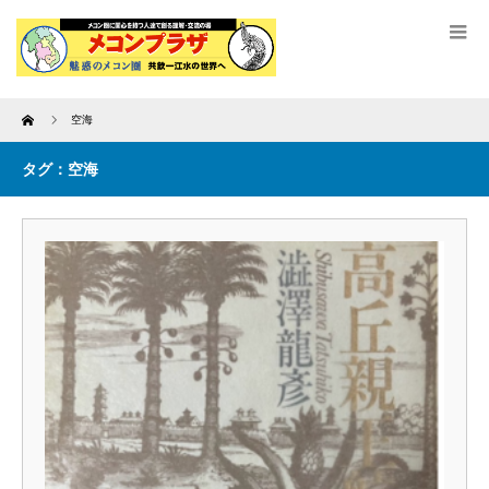
Home
空海
タグ：空海