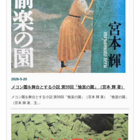
2026-5-20
メコン圏を舞台とする小説 第59回「愉楽の園」（宮本 輝 著）
メコン圏を舞台とする小説 第59回「愉楽の園」（宮本 輝 著） 「愉楽の園」
（宮本 輝 著、文…