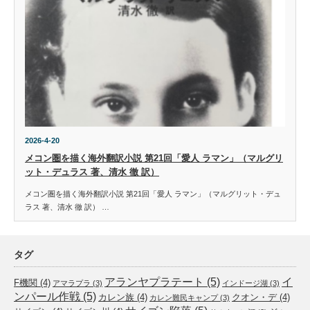
2026-4-20
メコン圏を描く海外翻訳小説 第21回「愛人 ラマン」（マルグリ
ット・デュラス 著、清水 徹 訳）
メコン圏を描く海外翻訳小説 第21回「愛人 ラマン」（マルグリット・デュ
ラス 著、清水 徹 訳） …
タグ
アランヤプラテート
(5)
イ
F機関
(4)
アマラプラ
(3)
インドージ湖
(3)
ンパール作戦
(5)
カレン族
(4)
クオン・デ
(4)
カレン難民キャンプ
(3)