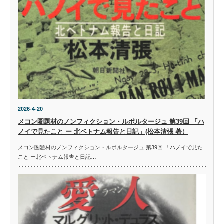
2026-4-20
メコン圏題材のノンフィクション・ルポルタージュ 第39回 「ハ
ノイで見たこと ー 北ベトナム報告と日記」(松本清張 著）
メコン圏題材のノンフィクション・ルポルタージュ 第39回 「ハノイで見た
こと ー北ベトナム報告と日記…