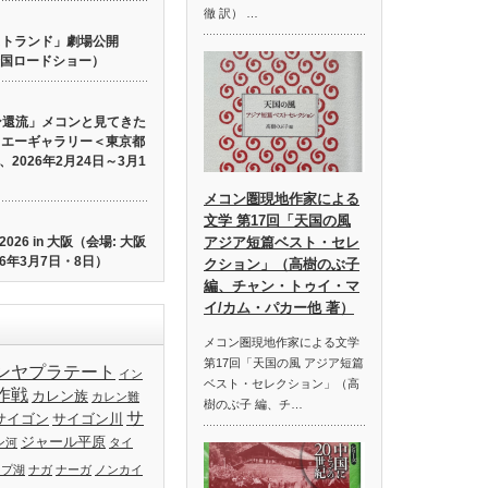
徹 訳） …
 ロストランド」劇場公開
り全国ロードショー）
ン還流」メコンと見てきた
イエーギャラリー＜東京都
2026年2月24日～3月1
メコン圏現地作家による
文学 第17回「天国の風
26 in 大阪（会場: 大阪
アジア短篇ベスト・セレ
6年3月7日・8日）
クション」（高樹のぶ子
編、チャン・トゥイ・マ
イ/カム・パカー他 著）
メコン圏現地作家による文学
第17回「天国の風 アジア短篇
ンヤプラテート
イン
ベスト・セレクション」（高
作戦
カレン族
カレン難
樹のぶ子 編、チ…
サ
サイゴン
サイゴン川
ジャール平原
ン河
タイ
ップ湖
ナガ
ナーガ
ノンカイ