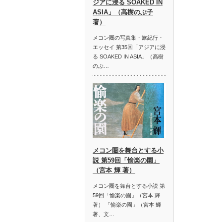
ジアに浸る SOAKED IN
ASIA」（高樹のぶ子
著）
メコン圏の写真集・旅紀行・
エッセイ 第35回「アジアに浸
る SOAKED IN ASIA」（高樹
のぶ…
メコン圏を舞台とする小
説 第59回「愉楽の園」
（宮本 輝 著）
メコン圏を舞台とする小説 第
59回「愉楽の園」（宮本 輝
著） 「愉楽の園」（宮本 輝
著、文…