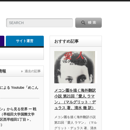
サイト運営
おすすめ記事
情報
過去の記事
る Youtube「めこん
メコン圏を描く海外翻訳
小説 第21回「愛人 ラマ
ン」（マルグリット・デ
ュラス 著、清水 徹 訳）
ン』から見る世界 ー 戦
（早稲田大学国際文学
メコン圏を描く海外翻訳小説
区西早稲田1丁目＞、
第21回「愛人 ラマン」（マル
日）
グリット・デュラス 著、清水