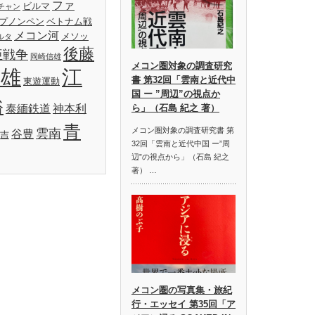
ファ
ビルマ
チャン
プノンペン
ベトナム戦
メコン河
メソッ
ルタ
後藤
亜戦争
岡崎信雄
メコン圏対象の調査研究
明雄
江
書 第32回「雲南と近代中
東遊運動
国 ー ”周辺”の視点か
裕
泰緬鉄道
神本利
ら」（石島 紀之 著）
青
メコン圏対象の調査研究書 第
雲南
谷豊
吉
32回「雲南と近代中国 ー”周
辺”の視点から」（石島 紀之
著） …
メコン圏の写真集・旅紀
行・エッセイ 第35回「ア