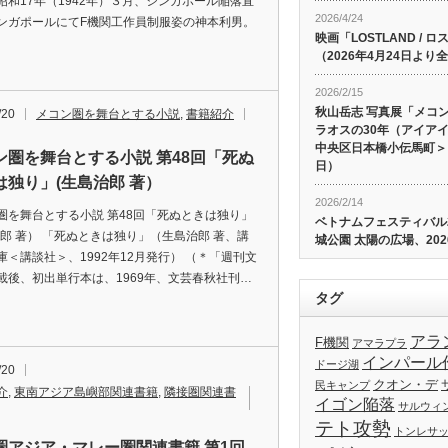
昭和17年（1942年）３月、シンガポール陥落直
2026/4/24
ンガポールにてF機関工作員制服姿の神本利男。
映画「LOSTLAND /
（2026年4月24日よ
2026/2/15
秋山岳志 写真展「メコ
/20
メコン圏を舞台とする小説
,
書籍紹介
ラオスの30年（アイア
中央区日本橋小伝馬町＞、
ン圏を舞台とする小説 第48回「死ぬ
日）
は独り」(生島治郎 著）
2026/2/14
圏を舞台とする小説 第48回「死ぬときは独り」
ベトナムフェスティバル20
治郎 著） 「死ぬときは独り」（生島治郎 著、講
城公園 太陽の広場、202
庫＜講談社＞、1992年12月発行） （＊「週刊文
載後、初出単行本は、1969年、文芸春秋社刊…
タグ
アラ
F機関
アマラプラ
インパール
ドージ湖
/20
クオン・デ
民キャンプ
介
,
東南アジア島嶼部関連書籍
,
隣接圏関連書
イゴン陥落
サルウィ
テト攻勢
トンレサ
圏アジア・マレー圏関連書籍 第1回