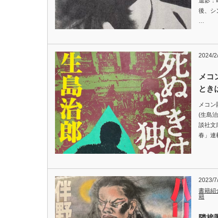
遺影：
後、シ
…
2024/2
メコ
とき
メコン
(生島
談社文
春」連
2023/7
書籍紹
籍
隣接