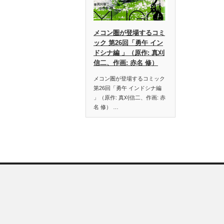
メコン圏が登場するコミ
ック 第26回「勇午 イン
ドシナ編 」（原作: 真刈
信二、作画: 赤名 修）
メコン圏が登場するコミック
第26回「勇午 インドシナ編
」（原作: 真刈信二、作画: 赤
名 修） …