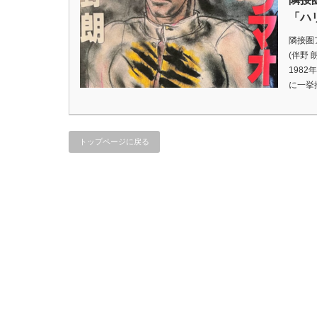
「ハ
隣接圏
(伴野
1982
に一挙
トップページに戻る