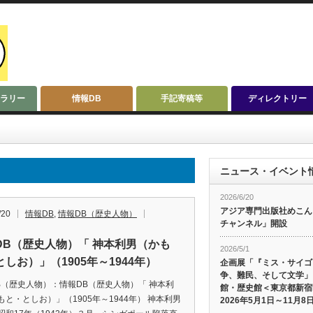
ラリー
情報DB
手記寄稿等
ディレクトリー
ニュース・イベント
2026/6/20
アジア専門出版社めこんによ
/20
情報DB
,
情報DB（歴史人物）
チャンネル」開設
DB（歴史人物）「 神本利男（かも
2026/5/1
しお）」（1905年～1944年）
企画展「『ミス・サイゴ
争、難民、そして文学」
B（歴史人物）：情報DB（歴史人物）「 神本利
館・歴史館＜東京都新宿
もと・としお）」（1905年～1944年） 神本利男
2026年5月1日～11月8