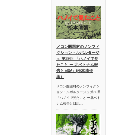
メコン圏題材のノンフィ
クション・ルポルタージ
ュ 第39回 「ハノイで見
たこと ー 北ベトナム報
告と日記」(松本清張
著）
メコン圏題材のノンフィクシ
ョン・ルポルタージュ 第39回
「ハノイで見たこと ー北ベト
ナム報告と日記…