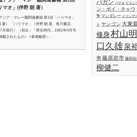
パガン
パクセ
ビエン
リマオ」(伴野 朗 著）
ン・ボイ・チャウ
争
マンダレー
メコンデ
アジア・マレー圏関連書籍 第1回「ハリマオ」
大東
ヤンゴン
 朗 著） 「ハリマオ」（伴野 朗 著、角川書店、
ト
年7月発行） （初出：「野生時代」1982年4月号
村山
修身
掲載されたもの） <著者略歴＞…
口久雄
泉
藤原岩市
男
藤田松
柳健二