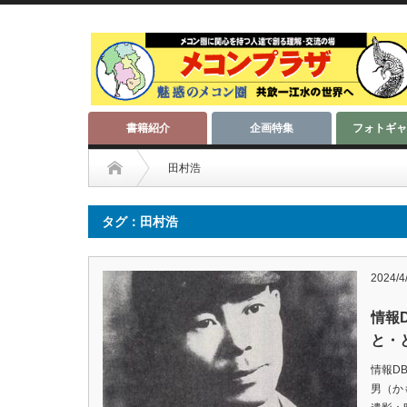
書籍紹介
企画特集
フォトギャ
田村浩
タグ：田村浩
2024/4
情報
と・と
情報D
男（か