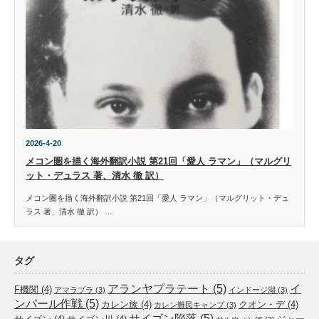
2026-4-20
メコン圏を描く海外翻訳小説 第21回「愛人 ラマン」（マルグリ
ット・デュラス 著、清水 徹 訳）
メコン圏を描く海外翻訳小説 第21回「愛人 ラマン」（マルグリット・デュ
ラス 著、清水 徹 訳） …
タグ
アランヤプラテート
(5)
イ
F機関
(4)
アマラプラ
(3)
インドージ湖
(3)
ンパール作戦
(5)
カレン族
(4)
クオン・デ
(4)
カレン難民キャンプ
(3)
サイゴン陥落
(5)