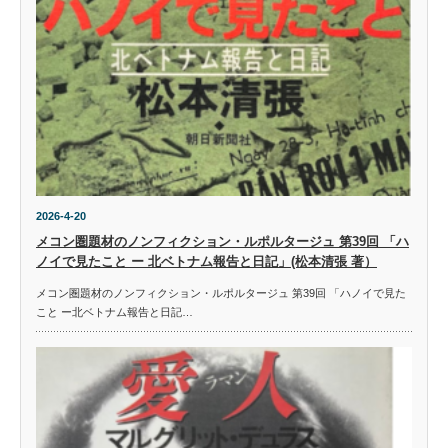
2026-4-20
メコン圏題材のノンフィクション・ルポルタージュ 第39回 「ハ
ノイで見たこと ー 北ベトナム報告と日記」(松本清張 著）
メコン圏題材のノンフィクション・ルポルタージュ 第39回 「ハノイで見た
こと ー北ベトナム報告と日記…