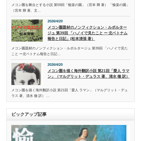
メコン圏を舞台とする小説 第59回「愉楽の園」（宮本 輝 著） 「愉楽の園」
（宮本 輝 著、文…
2026/4/20
メコン圏題材のノンフィクション・ルポルター
ジュ 第39回 「ハノイで見たこと ー 北ベトナム
報告と日記」(松本清張 著）
メコン圏題材のノンフィクション・ルポルタージュ 第39回 「ハノイで見た
こと ー北ベトナム報告と日記…
2026/4/20
メコン圏を描く海外翻訳小説 第21回「愛人 ラマ
ン」（マルグリット・デュラス 著、清水 徹 訳）
メコン圏を描く海外翻訳小説 第21回「愛人 ラマン」（マルグリット・デュ
ラス 著、清水 徹 訳） …
ピックアップ記事