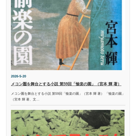
2026-5-20
メコン圏を舞台とする小説 第59回「愉楽の園」（宮本 輝 著）
メコン圏を舞台とする小説 第59回「愉楽の園」（宮本 輝 著） 「愉楽の園」
（宮本 輝 著、文…