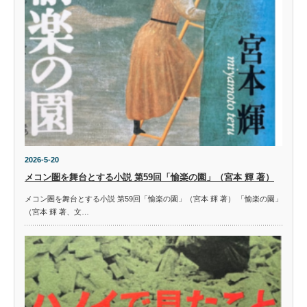
2026-5-20
メコン圏を舞台とする小説 第59回「愉楽の園」（宮本 輝 著）
メコン圏を舞台とする小説 第59回「愉楽の園」（宮本 輝 著） 「愉楽の園」
（宮本 輝 著、文…