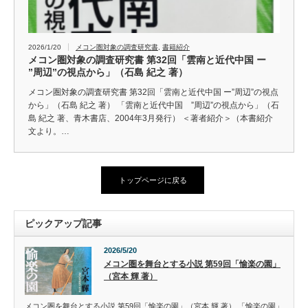
2026/1/20
メコン圏対象の調査研究書
,
書籍紹介
メコン圏対象の調査研究書 第32回「雲南と近代中国 ー
”周辺”の視点から」（石島 紀之 著）
メコン圏対象の調査研究書 第32回「雲南と近代中国 ー”周辺”の視点
から」（石島 紀之 著） 「雲南と近代中国 ”周辺”の視点から」（石
島 紀之 著、青木書店、2004年3月発行） ＜著者紹介＞（本書紹介
文より。…
トップページに戻る
ピックアップ記事
2026/5/20
メコン圏を舞台とする小説 第59回「愉楽の園」
（宮本 輝 著）
メコン圏を舞台とする小説 第59回「愉楽の園」（宮本 輝 著） 「愉楽の園」