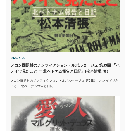
2026-4-20
メコン圏題材のノンフィクション・ルポルタージュ 第39回 「ハ
ノイで見たこと ー 北ベトナム報告と日記」(松本清張 著）
メコン圏題材のノンフィクション・ルポルタージュ 第39回 「ハノイで見た
こと ー北ベトナム報告と日記…