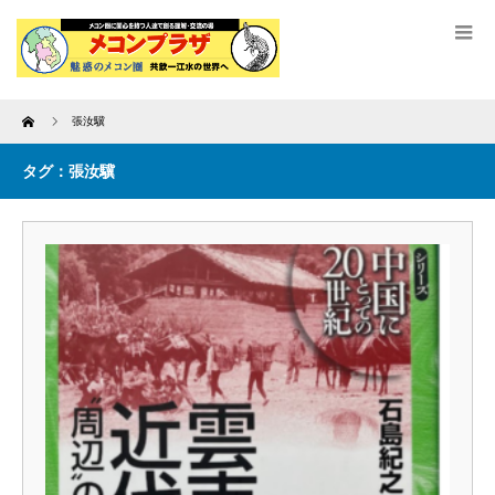
Home
張汝驥
タグ：張汝驥