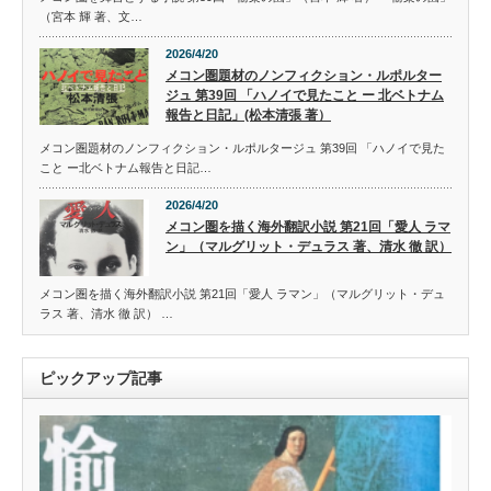
（宮本 輝 著、文…
2026/4/20
メコン圏題材のノンフィクション・ルポルター
ジュ 第39回 「ハノイで見たこと ー 北ベトナム
報告と日記」(松本清張 著）
メコン圏題材のノンフィクション・ルポルタージュ 第39回 「ハノイで見た
こと ー北ベトナム報告と日記…
2026/4/20
メコン圏を描く海外翻訳小説 第21回「愛人 ラマ
ン」（マルグリット・デュラス 著、清水 徹 訳）
メコン圏を描く海外翻訳小説 第21回「愛人 ラマン」（マルグリット・デュ
ラス 著、清水 徹 訳） …
ピックアップ記事