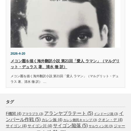
2026-4-20
メコン圏を描く海外翻訳小説 第21回「愛人 ラマン」（マルグリ
ット・デュラス 著、清水 徹 訳）
メコン圏を描く海外翻訳小説 第21回「愛人 ラマン」（マルグリット・デュ
ラス 著、清水 徹 訳） …
タグ
アランヤプラテート
(5)
イ
F機関
(4)
アマラプラ
(3)
インドージ湖
(3)
ンパール作戦
(5)
カレン族
(4)
クオン・デ
(4)
カレン難民キャンプ
(3)
サイゴン陥落
(5)
サイゴン
(4)
サイゴン川
(4)
ジャー
サルウィン河
(3)