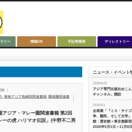
ラリー
情報DB
手記寄稿等
ディレクトリー
ニュース・イベント
2026/6/20
アジア専門出版社めこんによ
/20
チャンネル」開設
介
,
東南アジア島嶼部関連書籍
,
隣接圏関連書
2026/5/1
企画展「『ミス・サイゴ
圏アジア・マレー圏関連書籍 第2回
争、難民、そして文学」
レーの虎 ハリマオ伝説」(中野不二男
館・歴史館＜東京都新宿
2026年5月1日～11月8