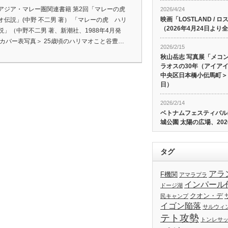
アジア・マレー圏関連書籍 第2回「マレーの虎
2026/4/24
映画「LOSTLAND /
オ伝説」(中野 不二男 著） 「マレーの虎 ハリ
（2026年4月24日よ
説」（中野不二男 著、新潮社、1988年4月発
＜カバー表写真＞ 25歳頃のハリマオこと谷豊…
2026/2/15
秋山岳志 写真展「メコ
ラオスの30年（アイア
中央区日本橋小伝馬町＞、
日）
2026/2/14
ベトナムフェスティバル20
城公園 太陽の広場、202
タグ
アラ
F機関
アマラプラ
インパール
ドージ湖
クオン・デ
民キャンプ
イゴン陥落
サルウィ
テト攻勢
トンレサ