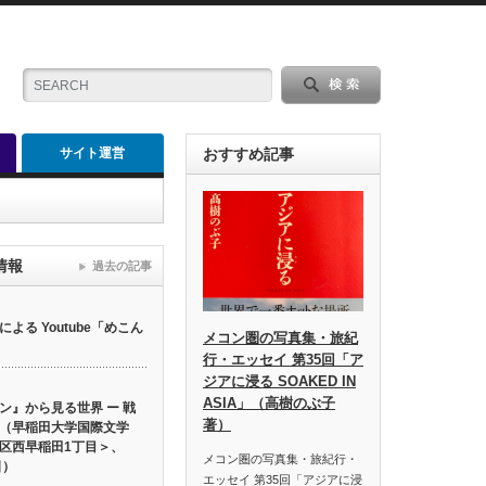
サイト運営
おすすめ記事
情報
過去の記事
る Youtube「めこん
メコン圏の写真集・旅紀
行・エッセイ 第35回「ア
ジアに浸る SOAKED IN
ASIA」（高樹のぶ子
ン』から見る世界 ー 戦
著）
（早稲田大学国際文学
区西早稲田1丁目＞、
メコン圏の写真集・旅紀行・
日）
エッセイ 第35回「アジアに浸