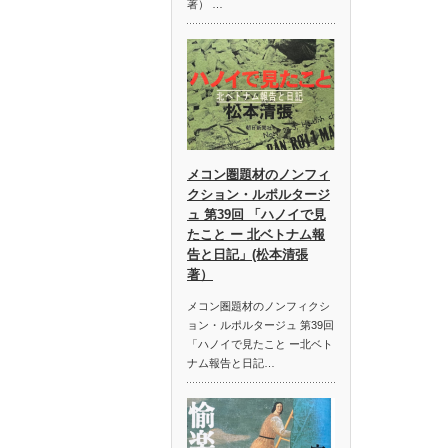
著） …
メコン圏題材のノンフィ
クション・ルポルタージ
ュ 第39回 「ハノイで見
たこと ー 北ベトナム報
告と日記」(松本清張
著）
メコン圏題材のノンフィクシ
ョン・ルポルタージュ 第39回
「ハノイで見たこと ー北ベト
ナム報告と日記…