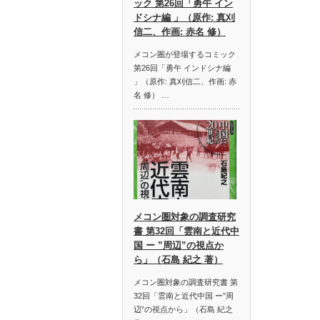
ック 第26回「勇午 イン
ドシナ編 」（原作: 真刈
信二、作画: 赤名 修）
メコン圏が登場するコミック
第26回「勇午 インドシナ編
」（原作: 真刈信二、作画: 赤
名 修） …
メコン圏対象の調査研究
書 第32回「雲南と近代中
国 ー ”周辺”の視点か
ら」（石島 紀之 著）
メコン圏対象の調査研究書 第
32回「雲南と近代中国 ー”周
辺”の視点から」（石島 紀之