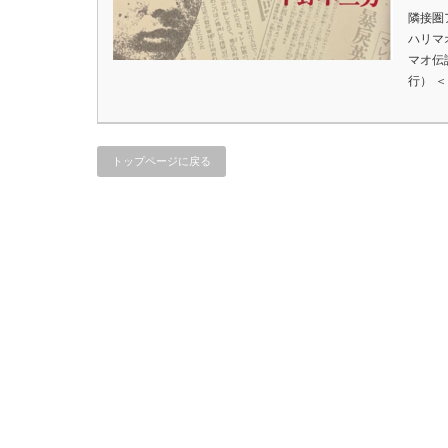
隣接圏
ハリマ
マオ伝
行） 
トップページに戻る