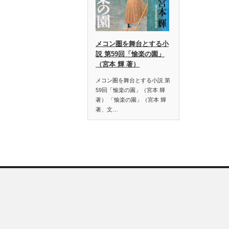
メコン圏を舞台とする小
説 第59回「愉楽の園」
（宮本 輝 著）
メコン圏を舞台とする小説 第
59回「愉楽の園」（宮本 輝
著） 「愉楽の園」（宮本 輝
著、文…