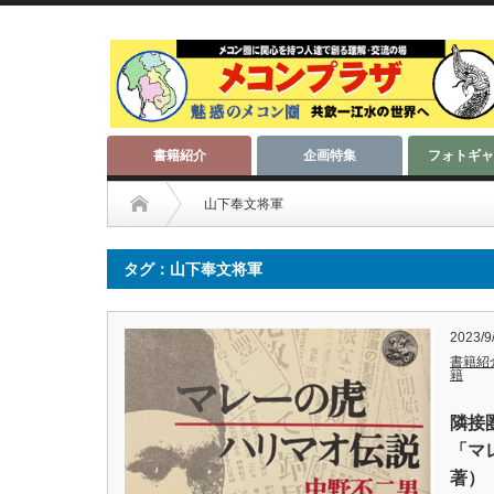
書籍紹介
企画特集
フォトギャ
山下奉文将軍
タグ：山下奉文将軍
2023/9
書籍紹
籍
隣接
「マ
著）