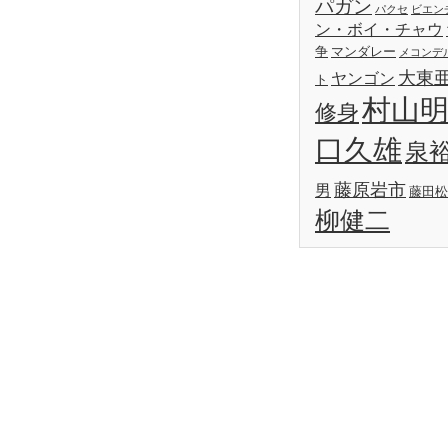
パガン
パクセ
ビエン
ン・ボイ・チャウ
争
マンダレー
メコンデ
大東
ヤンゴン
ト
村山
修身
口久雄
泉
藤原岩市
男
藤田松
柳健二