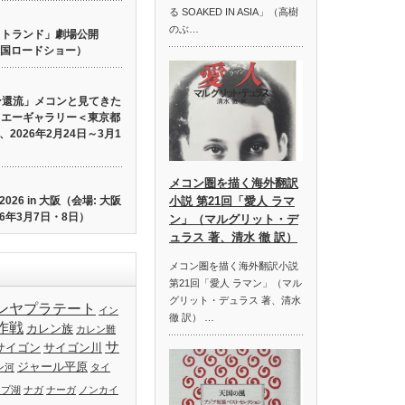
る SOAKED IN ASIA」（高樹
のぶ…
 ロストランド」劇場公開
り全国ロードショー）
ン還流」メコンと見てきた
イエーギャラリー＜東京都
2026年2月24日～3月1
メコン圏を描く海外翻訳
26 in 大阪（会場: 大阪
小説 第21回「愛人 ラマ
6年3月7日・8日）
ン」（マルグリット・デ
ュラス 著、清水 徹 訳）
メコン圏を描く海外翻訳小説
第21回「愛人 ラマン」（マル
グリット・デュラス 著、清水
ンヤプラテート
イン
徹 訳） …
作戦
カレン族
カレン難
サ
サイゴン
サイゴン川
ジャール平原
ン河
タイ
ップ湖
ナガ
ナーガ
ノンカイ