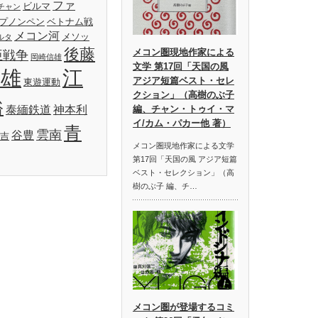
ファ
ビルマ
チャン
プノンペン
ベトナム戦
メコン河
メソッ
ルタ
後藤
メコン圏現地作家による
亜戦争
岡崎信雄
文学 第17回「天国の風
明雄
江
アジア短篇ベスト・セレ
東遊運動
クション」（高樹のぶ子
裕
泰緬鉄道
神本利
編、チャン・トゥイ・マ
イ/カム・パカー他 著）
青
雲南
谷豊
吉
メコン圏現地作家による文学
第17回「天国の風 アジア短篇
ベスト・セレクション」（高
樹のぶ子 編、チ…
メコン圏が登場するコミ