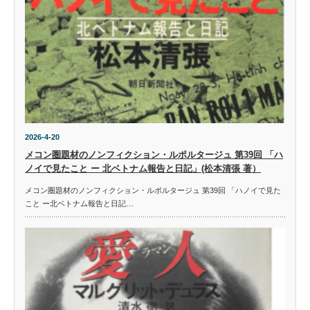
2026-4-20
メコン圏題材のノンフィクション・ルポルタージュ 第39回 「ハ
ノイで見たこと ー 北ベトナム報告と日記」(松本清張 著）
メコン圏題材のノンフィクション・ルポルタージュ 第39回 「ハノイで見た
こと ー北ベトナム報告と日記…