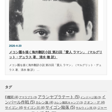
2026-4-20
メコン圏を描く海外翻訳小説 第21回「愛人 ラマン」（マルグリ
ット・デュラス 著、清水 徹 訳）
メコン圏を描く海外翻訳小説 第21回「愛人 ラマン」（マルグリット・デュ
ラス 著、清水 徹 訳） …
タグ
アランヤプラテート
(5)
イ
F機関
(4)
アマラプラ
(3)
インドージ湖
(3)
ンパール作戦
(5)
カレン族
(4)
クオン・デ
(4)
カレン難民キャンプ
(3)
サイゴン陥落
(5)
サイゴン
(4)
サイゴン川
(4)
ジャー
サルウィン河
(3)