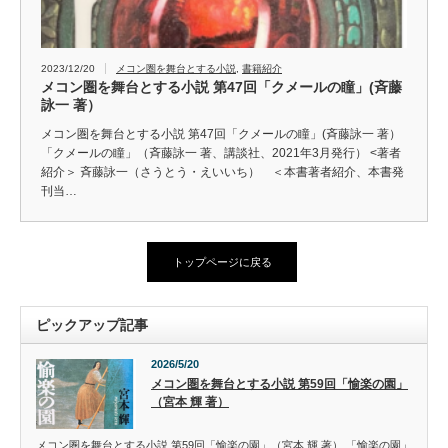
2023/12/20
メコン圏を舞台とする小説
,
書籍紹介
メコン圏を舞台とする小説 第47回「クメールの瞳」(斉藤
詠一 著）
メコン圏を舞台とする小説 第47回「クメールの瞳」(斉藤詠一 著）
「クメールの瞳」（斉藤詠一 著、講談社、2021年3月発行） <著者
紹介＞ 斉藤詠一（さうとう・えいいち） ＜本書著者紹介、本書発
刊当…
トップページに戻る
ピックアップ記事
2026/5/20
メコン圏を舞台とする小説 第59回「愉楽の園」
（宮本 輝 著）
メコン圏を舞台とする小説 第59回「愉楽の園」（宮本 輝 著） 「愉楽の園」