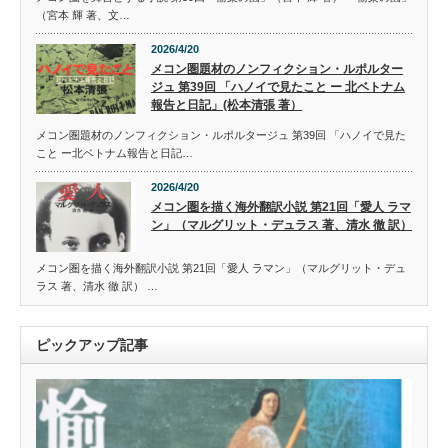
（宮本 輝 著、文…
2026/4/20
メコン圏題材のノンフィクション・ルポルター
ジュ 第39回 「ハノイで見たこと ー 北ベトナム
報告と日記」(松本清張 著）
メコン圏題材のノンフィクション・ルポルタージュ 第39回 「ハノイで見た
こと ー北ベトナム報告と日記…
2026/4/20
メコン圏を描く海外翻訳小説 第21回「愛人 ラマ
ン」（マルグリット・デュラス 著、清水 徹 訳）
メコン圏を描く海外翻訳小説 第21回「愛人 ラマン」（マルグリット・デュ
ラス 著、清水 徹 訳） …
ピックアップ記事