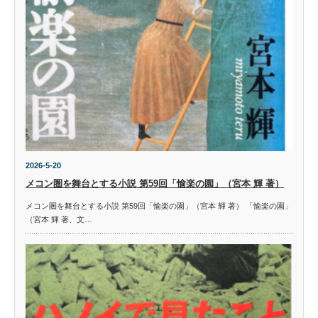
2026-5-20
メコン圏を舞台とする小説 第59回「愉楽の園」（宮本 輝 著）
メコン圏を舞台とする小説 第59回「愉楽の園」（宮本 輝 著） 「愉楽の園」
（宮本 輝 著、文…